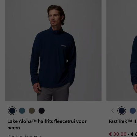
Lake Aloha™ halfrits fleecetrui voor
Fast Trek™ II
heren
Minimum sal
Ma
€ 30,00
-
€ 
Zonbescherming