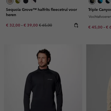
Sequoia Grove™ halfrits fleecetrui voor
Triple Canyo
heren
Vochtafvoere
Minimum sale price:
Maximum sale price:
Regular price:
€ 32,00
-
€ 39,00
€ 65,00
Minimum sal
Ma
€ 45,00
-
€ 