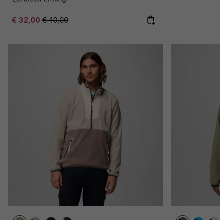
Sale price:
Regular price:
€ 32,00
€ 40,00