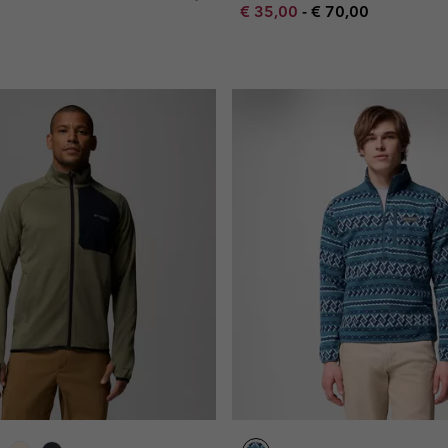
Minimum sale price:
Maximum price:
€ 35,00
-
€ 70,00