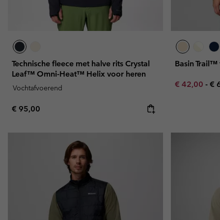
Technische fleece met halve rits Crystal
Basin Trail™ 
Leaf™ Omni-Heat™ Helix voor heren
Minimum sal
Ma
€ 42,00
-
€ 
Vochtafvoerend
Regular price:
€ 95,00