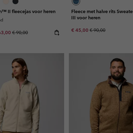
n™ II fleecejas voor heren
Fleece met halve rits Swea
III voor heren
nd
Sale price:
Regular price:
€ 45,00
€ 90,00
e price:
ximum sale price:
Regular price:
63,00
€ 90,00