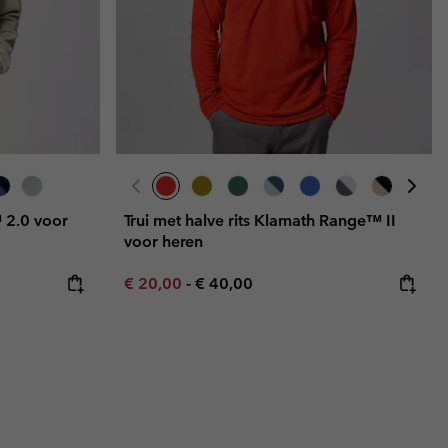
 2.0 voor
Trui met halve rits Klamath Range™ II
voor heren
Minimum sale price:
Maximum price:
€ 20,00
-
€ 40,00