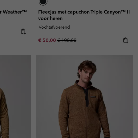
ter Weather™
Fleecjas met capuchon Triple Canyon™ II
voor heren
Vochtafvoerend
Sale price:
Regular price:
€ 50,00
€ 100,00