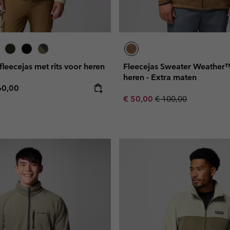
fleecejas met rits voor heren
Fleecejas Sweater Weather™
heren - Extra maten
e price:
ximum price:
60,00
Sale price:
Regular price:
€ 50,00
€ 100,00