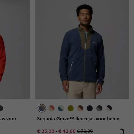
jas voor
Sequoia Grove™ fleecejas voor heren
Minimum sale price:
Maximum sale price:
Regular price:
€ 35,00
-
€ 42,00
€ 70,00