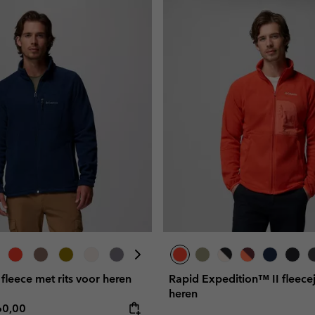
 fleece met rits voor heren
Rapid Expedition™ II fleece
heren
e price:
ximum price:
60,00