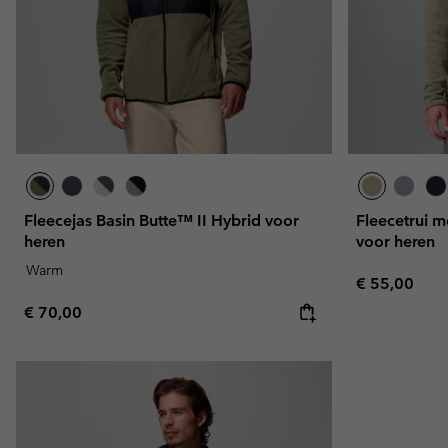
Fleecejas Basin Butte™ II Hybrid voor
Fleecetrui me
heren
voor heren
Warm
Regular pric
€ 55,00
Regular price:
€ 70,00