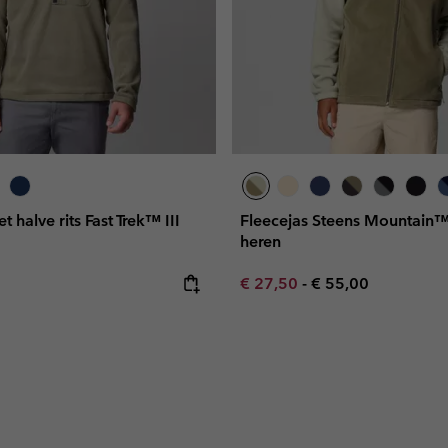
t halve rits Fast Trek™ III
Fleecejas Steens Mountain™
heren
e:
Minimum sale price:
Maximum price:
€ 27,50
-
€ 55,00