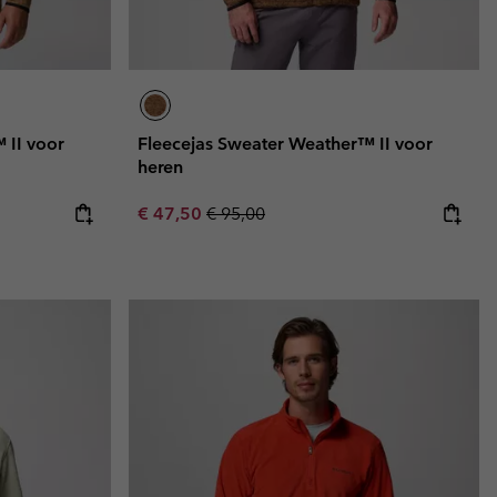
 II voor
Fleecejas Sweater Weather™ II voor
heren
Sale price:
Regular price:
€ 47,50
€ 95,00