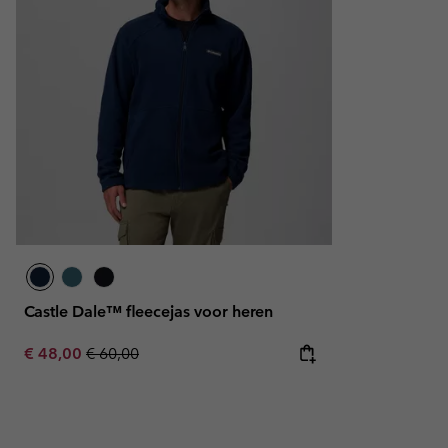
Castle Dale™ fleecejas voor heren
Sale price:
Regular price:
€ 48,00
€ 60,00