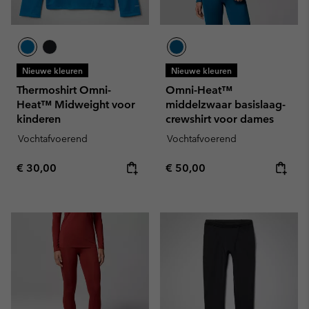
Nieuwe kleuren
Nieuwe kleuren
Thermoshirt Omni-
Omni-Heat™
Heat™ Midweight voor
middelzwaar basislaag-
kinderen
crewshirt voor dames
Vochtafvoerend
Vochtafvoerend
Regular price:
Regular price:
€ 30,00
€ 50,00