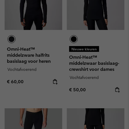
Omni-Heat™
Nieuwe kleuren
middelzware halfrits
Omni-Heat™
basislaag voor heren
middelzwaar basislaag-
crewshirt voor dames
Vochtafvoerend
Vochtafvoerend
Regular price:
€ 60,00
Regular price:
€ 50,00