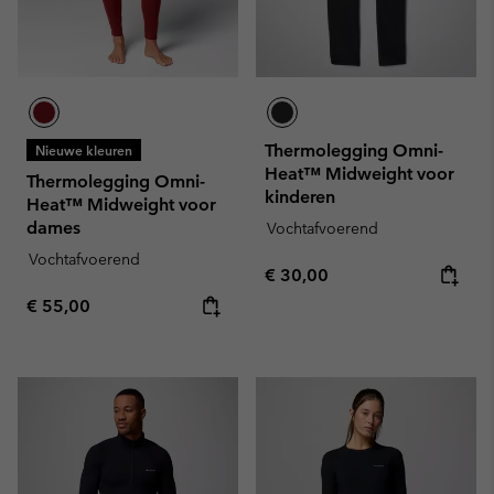
Thermolegging Omni-
Nieuwe kleuren
Heat™ Midweight voor
Thermolegging Omni-
kinderen
Heat™ Midweight voor
dames
Vochtafvoerend
Vochtafvoerend
Regular price:
€ 30,00
Regular price:
€ 55,00