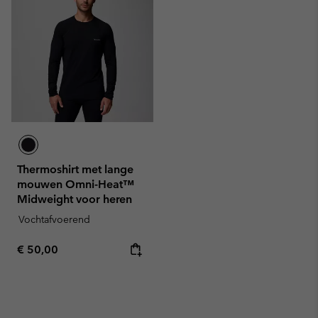
Thermoshirt met lange
mouwen Omni-Heat™
Midweight voor heren
Vochtafvoerend
Regular price:
€ 50,00