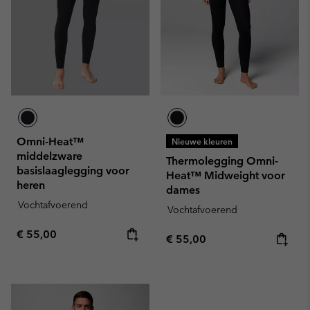
Omni-Heat™
Nieuwe kleuren
middelzware
Thermolegging Omni-
basislaaglegging voor
Heat™ Midweight voor
heren
dames
Vochtafvoerend
Vochtafvoerend
Regular price:
€ 55,00
Regular price:
€ 55,00