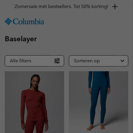
Zomersale mét bestsellers. Tot 50% korting!
SKIP
Columbia
TO
Sportswear
CONTENT
Baselayer
SKIP
TO
MAIN
NAV
Alle filters
Sorteren op
SKIP
TO
SEARCH