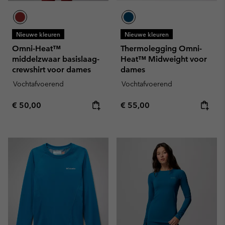
Nieuwe kleuren
Nieuwe kleuren
Omni-Heat™
Thermolegging Omni-
middelzwaar basislaag-
Heat™ Midweight voor
crewshirt voor dames
dames
Vochtafvoerend
Vochtafvoerend
Regular price:
Regular price:
€ 50,00
€ 55,00