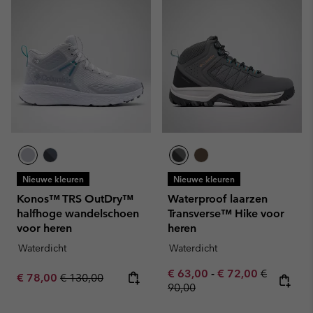
Nieuwe kleuren
Nieuwe kleuren
Konos™ TRS OutDry™
Waterproof laarzen
halfhoge wandelschoen
Transverse™ Hike voor
voor heren
heren
Waterdicht
Waterdicht
Minimum sale price:
Maximum sale pric
Regular pr
€ 63,00
-
€ 72,00
€
Sale price:
Regular price:
€ 78,00
€ 130,00
90,00