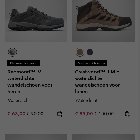
Nieuwe kleuren
Nieuwe kleuren
Redmond™ IV
Crestwood™ II Mid
waterdichte
waterdichte
wandelschoen voor
wandelschoen voor
heren
heren
Waterdicht
Waterdicht
Sale price:
Regular price:
Sale price:
Regular price:
€ 63,00
€ 90,00
€ 85,00
€ 100,00