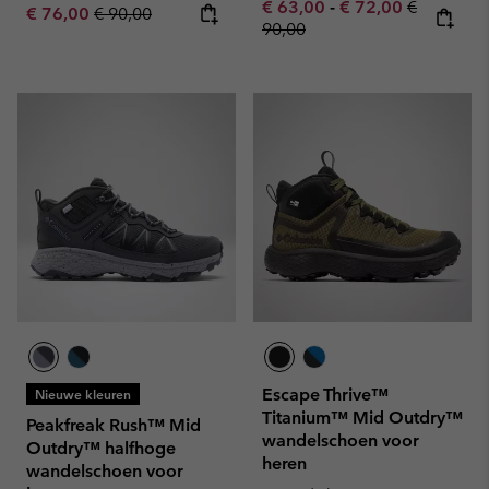
Minimum sale price:
Maximum sale pric
Regular pr
€ 63,00
-
€ 72,00
€
Sale price:
Regular price:
€ 76,00
€ 90,00
90,00
Escape Thrive™
Nieuwe kleuren
Titanium™ Mid Outdry™
Peakfreak Rush™ Mid
wandelschoen voor
Outdry™ halfhoge
heren
wandelschoen voor