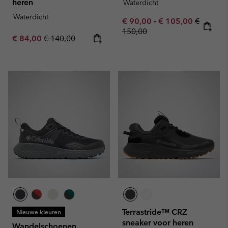
heren
Waterdicht
Waterdicht
Minimum sale price:
Maximum sale pric
Regular 
€ 90,00
-
€ 105,00
€
150,00
Sale price:
Regular price:
€ 84,00
€ 140,00
Terrastride™ CRZ
Nieuwe kleuren
sneaker voor heren
Wandelschoenen