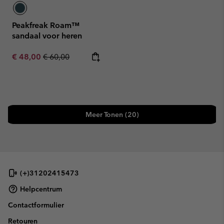
Peakfreak Roam™
sandaal voor heren
Sale price:
Regular price:
€ 48,00
€ 60,00
Meer Tonen (20)
(+)31202415473
Helpcentrum
Contactformulier
Retouren