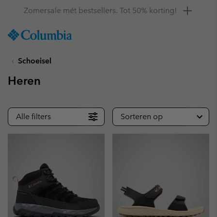
Krijg 10% korting
SKIP
Columbia
TO
Sportswear
CONTENT
Schoeisel
SKIP
TO
Heren
MAIN
NAV
SKIP
Alle filters
Sorteren op
TO
SEARCH