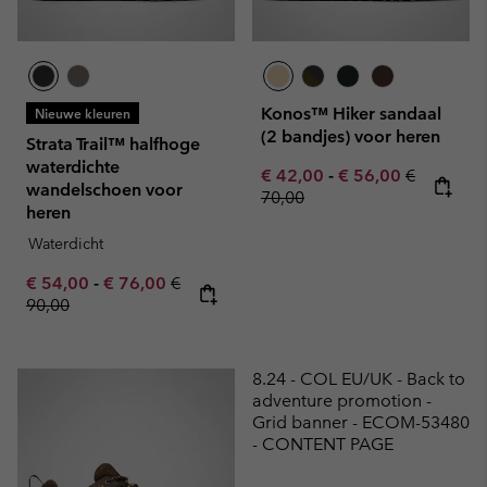
Konos™ Hiker sandaal
Nieuwe kleuren
(2 bandjes) voor heren
Strata Trail™ halfhoge
waterdichte
Minimum sale price:
Maximum sale pric
Regular pr
€ 42,00
-
€ 56,00
€
wandelschoen voor
70,00
heren
Waterdicht
Minimum sale price:
Maximum sale price:
Regular price:
€ 54,00
-
€ 76,00
€
90,00
8.24 - COL EU/UK - Back to
adventure promotion -
Grid banner - ECOM-53480
- CONTENT PAGE