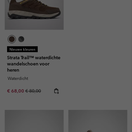
Nieuwe kleuren
Strata Trail™ waterdichte
wandelschoen voor
heren
Waterdicht
Sale price:
Regular price:
€ 68,00
€ 80,00