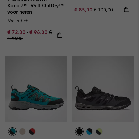
Konos™ TRS II OutDry™
Sale price:
Regular price:
€ 85,00
€ 100,00
voor heren
Waterdicht
Minimum sale price:
Maximum sale price:
Regular price:
€ 72,00
-
€ 96,00
€
120,00