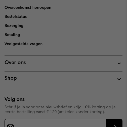
Overeenkomst herroepen
Bestelstatus
Bezorging
Betaling
Veelgestelde vragen
Over ons
Shop
Volg ons
Schrijf je in voor onze nieuwsbrief en krijg 10% korting op je
eerste bestelling vanaf € 120 (artikelen zonder korting).
Aanmelden