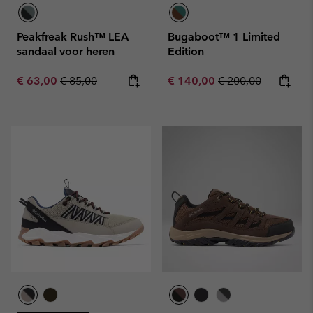
Peakfreak Rush™ LEA
Bugaboot™ 1 Limited
sandaal voor heren
Edition
Sale price:
Regular price:
Sale price:
Regular price:
€ 63,00
€ 85,00
€ 140,00
€ 200,00