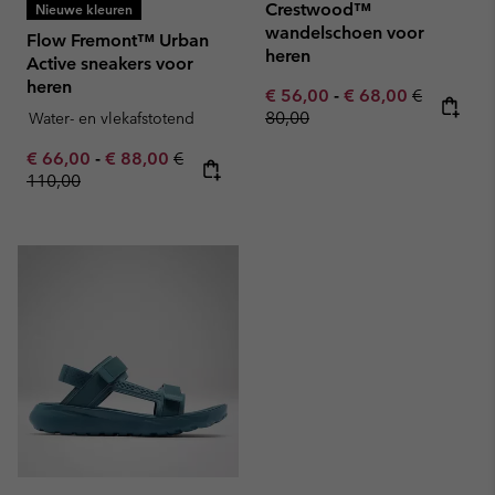
Crestwood™
Nieuwe kleuren
wandelschoen voor
Flow Fremont™ Urban
heren
Active sneakers voor
heren
Minimum sale price:
Maximum sale pric
Regular pr
€ 56,00
-
€ 68,00
€
80,00
Water- en vlekafstotend
Minimum sale price:
Maximum sale price:
Regular price:
€ 66,00
-
€ 88,00
€
110,00