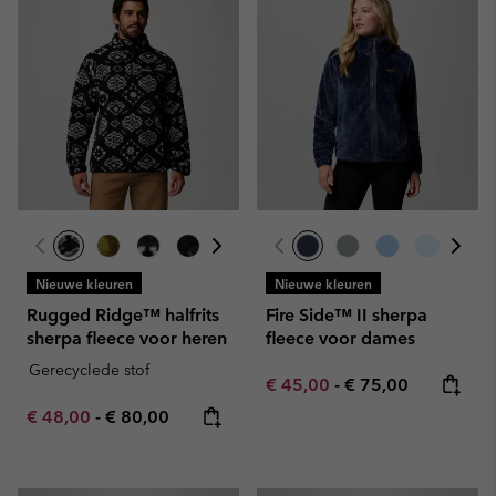
Nieuwe kleuren
Nieuwe kleuren
Rugged Ridge™ halfrits
Fire Side™ II sherpa
sherpa fleece voor heren
fleece voor dames
Gerecyclede stof
Minimum sale price:
Maximum price:
€ 45,00
-
€ 75,00
Minimum sale price:
Maximum price:
€ 48,00
-
€ 80,00