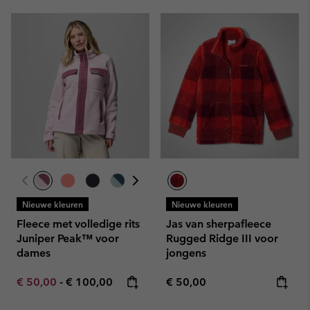
Nieuwe kleuren
Nieuwe kleuren
Fleece met volledige rits
Jas van sherpafleece
Juniper Peak™ voor
Rugged Ridge III voor
dames
jongens
Minimum sale price:
Maximum price:
Regular price:
€ 50,00
-
€ 100,00
€ 50,00