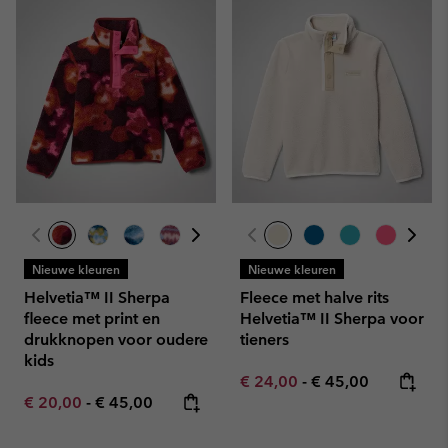
Nieuwe kleuren
Nieuwe kleuren
Helvetia™ II Sherpa
Fleece met halve rits
fleece met print en
Helvetia™ II Sherpa voor
drukknopen voor oudere
tieners
kids
Minimum sale price:
Maximum price:
€ 24,00
-
€ 45,00
Minimum sale price:
Maximum price:
€ 20,00
-
€ 45,00