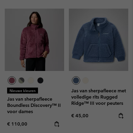
Jas van sherpafleece met
Nieuwe kleuren
volledige rits Rugged
Jas van sherpafleece
Ridge™ III voor peuters
Boundless Discovery™ II
voor dames
Regular price:
€ 45,00
Regular price:
€ 110,00