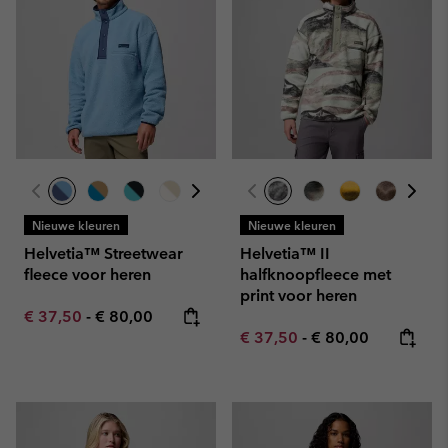
Nieuwe kleuren
Nieuwe kleuren
Helvetia™ Streetwear
Helvetia™ II
fleece voor heren
halfknoopfleece met
print voor heren
Minimum sale price:
Maximum price:
€ 37,50
-
€ 80,00
Minimum sale price:
Maximum price:
€ 37,50
-
€ 80,00