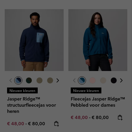
Nieuwe kleuren
Nieuwe kleuren
Jasper Ridge™
Fleecejas Jasper Ridge™
structuurfleecejas voor
Pebbled voor dames
heren
Minimum sale price:
Maximum price:
€ 48,00
-
€ 80,00
Minimum sale price:
Maximum price:
€ 48,00
-
€ 80,00