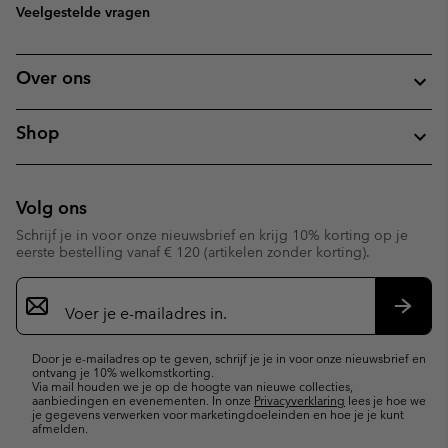
Veelgestelde vragen
Over ons
Shop
Volg ons
Schrijf je in voor onze nieuwsbrief en krijg 10% korting op je
eerste bestelling vanaf € 120 (artikelen zonder korting).
Aanmelden
voor
e-
Inschr
mailupdates
Door je e-mailadres op te geven, schrijf je je in voor onze nieuwsbrief en
ontvang je 10% welkomstkorting.
Via mail houden we je op de hoogte van nieuwe collecties,
aanbiedingen en evenementen. In onze
Privacyverklaring
lees je hoe we
je gegevens verwerken voor marketingdoeleinden en hoe je je kunt
afmelden.