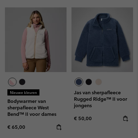
Jas van sherpafleece
Nieuwe kleuren
Rugged Ridge™ II voor
Bodywarmer van
jongens
sherpafleece West
Bend™ II voor dames
Regular price:
€ 50,00
Regular price:
€ 65,00