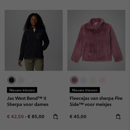
Nieuwe kleuren
Nieuwe kleuren
Jas West Bend™ II
Fleecejas van sherpa Fire
Sherpa voor dames
Side™ voor meisjes
Minimum sale price:
Maximum price:
Regular price:
€ 42,50
-
€ 85,00
€ 45,00