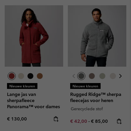
Nieuwe kleuren
Nieuwe kleuren
Lange jas van
Rugged Ridge™ sherpa
sherpafleece
fleecejas voor heren
Panorama™ voor dames
Gerecyclede stof
Regular price:
€ 130,00
Minimum sale price:
Maximum price:
€ 42,00
-
€ 85,00