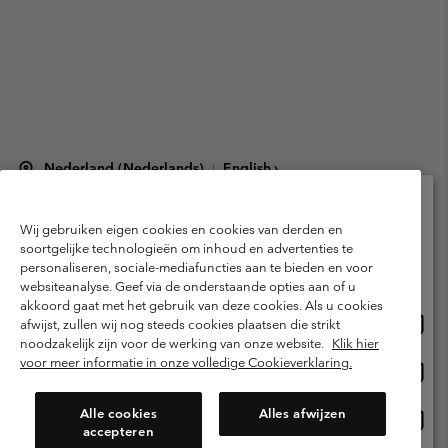
Nederland (Nederlands)
English ›
|
©
2026
Columbia Sportswear Netherlands B.V. Kingsfordweg 151, 1043 GR
Amsterdam The Netherlands. All rights reserved.
Wij gebruiken eigen cookies en cookies van derden en
Selecteer je verzendlocatie en taal
Gebruiksvoorwaarden
Verkoopvoorwaarden
Garantie
soortgelijke technologieën om inhoud en advertenties te
personaliseren, sociale-mediafuncties aan te bieden en voor
Online shoppen beschikbaar
Privacybeleid
Gebruiksvoorwaarden voor lidmaatschap
websiteanalyse. Geef via de onderstaande opties aan of u
akkoord gaat met het gebruik van deze cookies. Als u cookies
Voorwaarden voor door gebruikers gegenereerde inhoud
Impressum
Onlin
United States
afwijst, zullen wij nog steeds cookies plaatsen die strikt
shopp
Cookies
Public CBCR
noodzakelijk zijn voor de werking van onze website.
Klik hier
besch
voor meer informatie in onze volledige Cookieverklaring.
Onlin
Netherlands-English
shopp
Helpcentrum: Maan-Vrij. 9:00 - 13:00 & 14:00 - 18:00
(+)31202415473
besch
Alle cookies
Alles afwijzen
Onlin
Netherlands-Dutch
accepteren
shopp