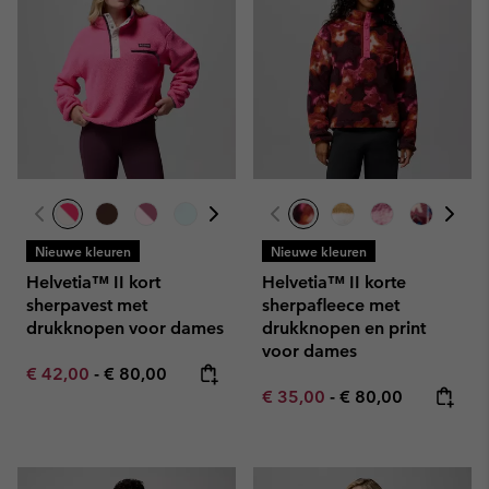
Nieuwe kleuren
Nieuwe kleuren
Helvetia™ II kort
Helvetia™ II korte
sherpavest met
sherpafleece met
drukknopen voor dames
drukknopen en print
voor dames
Minimum sale price:
Maximum price:
€ 42,00
-
€ 80,00
Minimum sale price:
Maximum price:
€ 35,00
-
€ 80,00