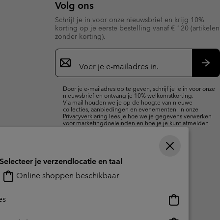
Volg ons
terhandschoenen
terhandschoenen
Gids voor waterdicht
Gids voor waterdicht
Schrijf je in voor onze nieuwsbrief en krijg 10%
korting op je eerste bestelling vanaf € 120 (artikelen
in grote maten
e dames
zonder korting).
Aanmelden
 heren
voor
e-
Insc
mailupdates
Door je e-mailadres op te geven, schrijf je je in voor onze
nieuwsbrief en ontvang je 10% welkomstkorting.
Via mail houden we je op de hoogte van nieuwe
collecties, aanbiedingen en evenementen. In onze
Privacyverklaring
lees je hoe we je gegevens verwerken
voor marketingdoeleinden en hoe je je kunt afmelden.
Selecteer je verzendlocatie en taal
Online shoppen beschikbaar
Online
es
shoppen
beschikbaar