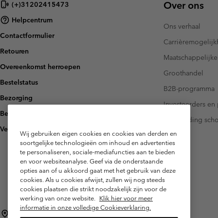
Over ons
(+)31202415473
Fleeces
Fleeces
Amaze Collectie
Helpcentrum
Technische fleeces
Technische fleeces
Omni-MAX™
Ons verhaal
Contactformulier
Sherpa Fleeces
Sherpa Fleeces
Carrièremogelij
Retouren
Casual Fleeces
Casual Fleeces
Maatschappelijke
Overeenkomst herroepen
Fleece Gilets
Fleece Gilets
Groothandel
Bestelstatus
B2B-programma
Bezorging
Investeerders en 
Betaling
Handleiding sch
Veelgestelde vragen
Wij gebruiken eigen cookies en cookies van derden en
soortgelijke technologieën om inhoud en advertenties
te personaliseren, sociale-mediafuncties aan te bieden
en voor websiteanalyse. Geef via de onderstaande
opties aan of u akkoord gaat met het gebruik van deze
cookies. Als u cookies afwijst, zullen wij nog steeds
cookies plaatsen die strikt noodzakelijk zijn voor de
werking van onze website.
Klik hier voor meer
informatie in onze volledige Cookieverklaring.
Nederland (Nederlands)
English ›
|