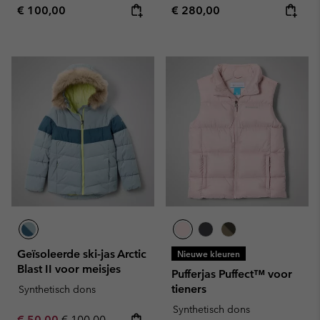
Regular price:
Regular price:
€ 100,00
€ 280,00
Geïsoleerde ski-jas Arctic
Nieuwe kleuren
Blast II voor meisjes
Pufferjas Puffect™ voor
tieners
Synthetisch dons
Synthetisch dons
Sale price:
Regular price:
€ 50,00
€ 100,00