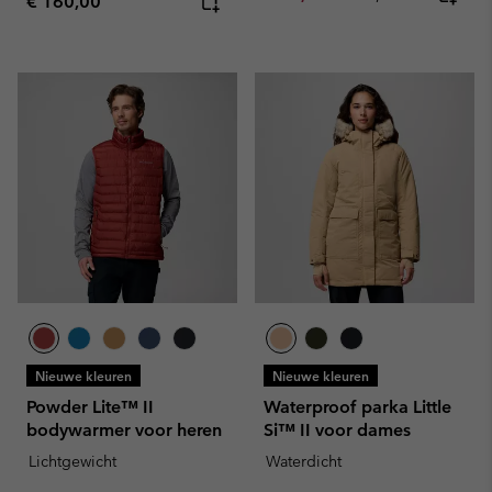
Regular price:
€ 160,00
Nieuwe kleuren
Nieuwe kleuren
Powder Lite™ II
Waterproof parka Little
bodywarmer voor heren
Si™ II voor dames
Lichtgewicht
Waterdicht