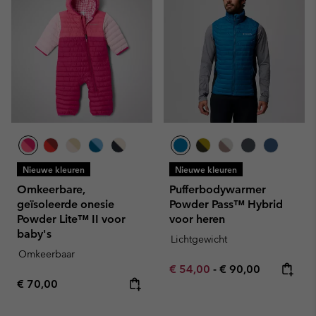
Nieuwe kleuren
Nieuwe kleuren
Omkeerbare,
Pufferbodywarmer
geïsoleerde onesie
Powder Pass™ Hybrid
Powder Lite™ II voor
voor heren
baby's
Lichtgewicht
Omkeerbaar
Minimum sale price:
Maximum price:
€ 54,00
-
€ 90,00
Regular price:
€ 70,00