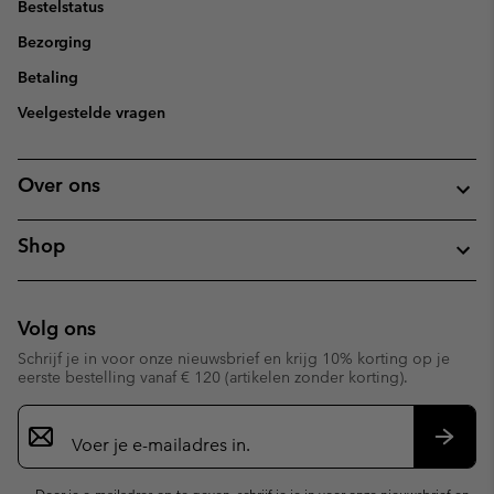
Bestelstatus
Bezorging
Betaling
Veelgestelde vragen
Over ons
Shop
Volg ons
Schrijf je in voor onze nieuwsbrief en krijg 10% korting op je
eerste bestelling vanaf € 120 (artikelen zonder korting).
Aanmelden
voor
e-
Inschr
mailupdates