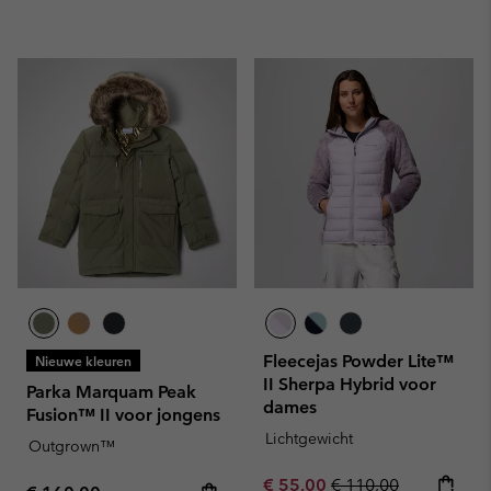
Fleecejas Powder Lite™
Nieuwe kleuren
II Sherpa Hybrid voor
Parka Marquam Peak
dames
Fusion™ II voor jongens
Lichtgewicht
Outgrown™
Sale price:
Regular price:
€ 55,00
€ 110,00