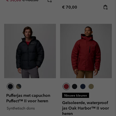
Regular price:
€ 70,00
Pufferjas met capuchon
Nieuwe kleuren
Puffect™ II voor heren
Geïsoleerde, waterproof
jas Oak Harbor™ II voor
Synthetisch dons
heren