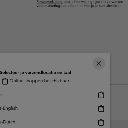
Privacyverklaring
lees je hoe we je gegevens verwerken
terhandschoenen
terhandschoenen
Gids voor waterdicht
Gids voor waterdicht
voor marketingdoeleinden en hoe je je kunt afmelden.
in grote maten
e dames
 heren
Selecteer je verzendlocatie en taal
reerde inhoud
Impressum
Cookies
Public CBCR
Online shoppen beschikbaar
Online
es
shoppen
beschikbaar
Online
s-English
shoppen
beschikbaar
Online
s-Dutch
shoppen