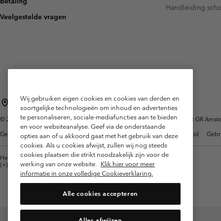
Betaling
Fleeces
Fleeces
Handleiding sch
Amaze Collectie
Veelgestelde vragen
Technische fleeces
Technische fleeces
Omni-MAX™
Sherpa Fleeces
Sherpa Fleeces
Casual Fleeces
Casual Fleeces
Fleece Gilets
Fleece Gilets
Wij gebruiken eigen cookies en cookies van derden en
Nederland (Nederlands)
English ›
|
soortgelijke technologieën om inhoud en advertenties
te personaliseren, sociale-mediafuncties aan te bieden
©
2026
Columbia Sportswear Netherlands B.V. Kingsfordweg 151, 1043 GR Amster
en voor websiteanalyse. Geef via de onderstaande
Gebruiksvoorwaarden
Verkoopvoorwaarden
Garantie
Privacybeleid
Gebr
opties aan of u akkoord gaat met het gebruik van deze
cookies. Als u cookies afwijst, zullen wij nog steeds
cookies plaatsen die strikt noodzakelijk zijn voor de
Helpcentrum: Maan-Vrij. 9:00 - 13:00 & 14:00 - 18:00
werking van onze website.
Klik hier voor meer
(+)31202415473
informatie in onze volledige Cookieverklaring.
Alle cookies accepteren
Alles afwijzen