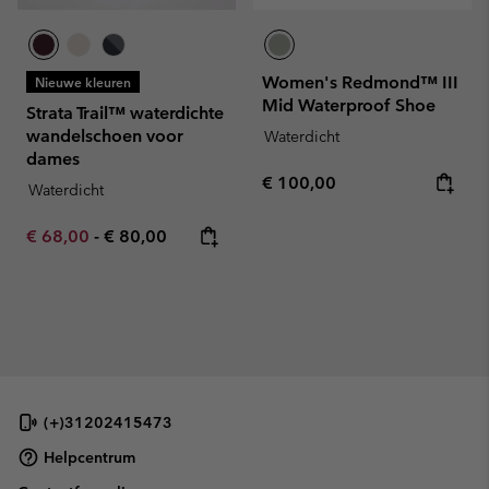
Women's Redmond™ III
Nieuwe kleuren
Mid Waterproof Shoe
Strata Trail™ waterdichte
wandelschoen voor
Waterdicht
dames
Regular price:
€ 100,00
Waterdicht
Minimum sale price:
Maximum price:
€ 68,00
-
€ 80,00
(+)31202415473
Helpcentrum