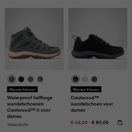
Nieuwe kleuren
Nieuwe kleuren
Waterproof halfhoge
Crestwood™
wandelschoenen
wandelschoen voor
Crestwood™ II voor
dames
dames
Minimum sale price:
Maximum price:
€ 68,00
-
€ 80,00
Waterdicht