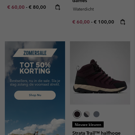
dames
Minimum sale price:
Maximum price:
€ 60,00
-
€ 80,00
Waterdicht
Minimum sale price:
Maximum price:
€ 60,00
-
€ 100,00
Summer Sale
TOT 50%
KORTING
Bestsellers, nu in de sale. Sla je
slag zolang de voorraad strekt.
Shop Nu
Nieuwe kleuren
Strata Trail™ halfhoge