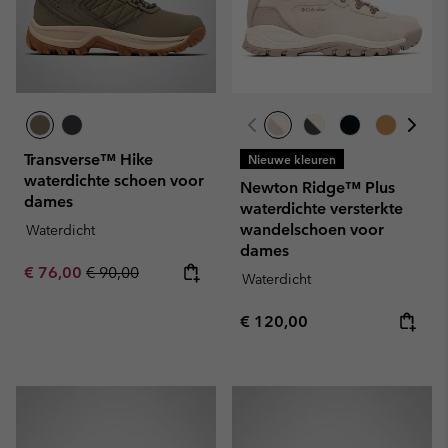
Transverse™ Hike
Nieuwe kleuren
waterdichte schoen voor
Newton Ridge™ Plus
dames
waterdichte versterkte
wandelschoen voor
Waterdicht
dames
Sale price:
Regular price:
€ 76,00
€ 90,00
Waterdicht
Regular price:
€ 120,00