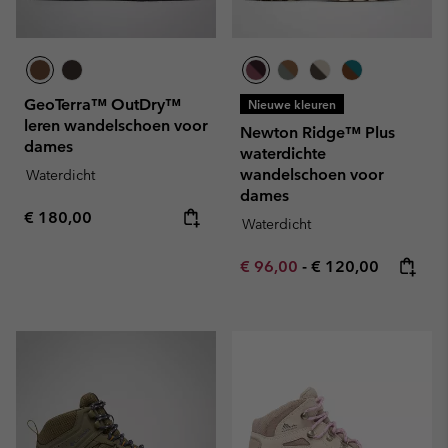
GeoTerra™ OutDry™
Nieuwe kleuren
leren wandelschoen voor
Newton Ridge™ Plus
dames
waterdichte
wandelschoen voor
Waterdicht
dames
Regular price:
€ 180,00
Waterdicht
Minimum sale price:
Maximum price:
€ 96,00
-
€ 120,00