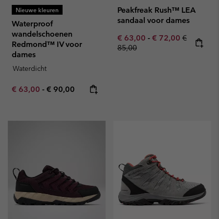
Peakfreak Rush™ LEA
Nieuwe kleuren
sandaal voor dames
Waterproof
wandelschoenen
Minimum sale price:
Maximum sale pric
Regular pr
€ 63,00
-
€ 72,00
€
Redmond™ IV voor
85,00
dames
Waterdicht
Minimum sale price:
Maximum price:
€ 63,00
-
€ 90,00