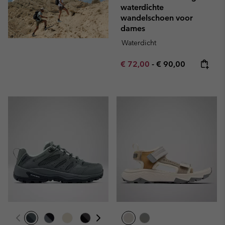
waterdichte
wandelschoen voor
dames
Waterdicht
Minimum sale price:
Maximum price:
€ 72,00
-
€ 90,00