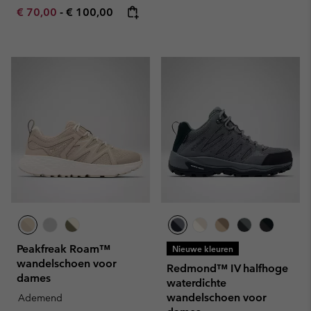
Minimum sale price:
Maximum price:
€ 70,00
-
€ 100,00
Peakfreak Roam™
Nieuwe kleuren
wandelschoen voor
Redmond™ IV halfhoge
dames
waterdichte
wandelschoen voor
Ademend