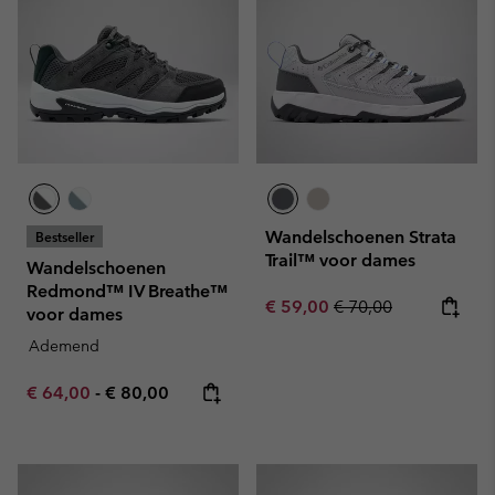
Wandelschoenen Strata
Bestseller
Trail™ voor dames
Wandelschoenen
Redmond™ IV Breathe™
Sale price:
Regular price:
€ 59,00
€ 70,00
voor dames
Ademend
Minimum sale price:
Maximum price:
€ 64,00
-
€ 80,00