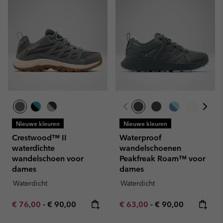
Nieuwe kleuren
Nieuwe kleuren
Crestwood™ II
Waterproof
waterdichte
wandelschoenen
wandelschoen voor
Peakfreak Roam™ voor
dames
dames
Waterdicht
Waterdicht
Minimum sale price:
Maximum price:
Minimum sale price:
Maximum price:
€ 76,00
-
€ 90,00
€ 63,00
-
€ 90,00