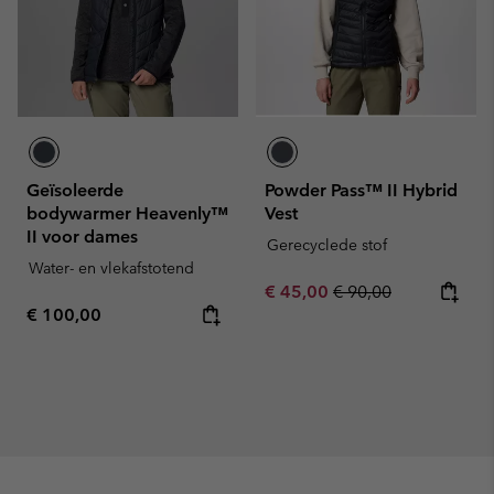
Geïsoleerde
Powder Pass™ II Hybrid
bodywarmer Heavenly™
Vest
II voor dames
Gerecyclede stof
Water- en vlekafstotend
Sale price:
Regular price:
€ 45,00
€ 90,00
Regular price:
€ 100,00