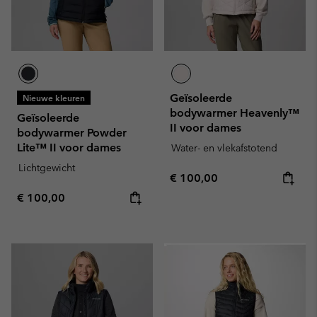
Geïsoleerde
Nieuwe kleuren
bodywarmer Heavenly™
Geïsoleerde
II voor dames
bodywarmer Powder
Lite™ II voor dames
Water- en vlekafstotend
Lichtgewicht
Regular price:
€ 100,00
Regular price:
€ 100,00