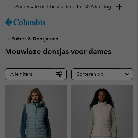
Zomersale mét bestsellers. Tot 50% korting!
SKIP
Columbia
TO
Sportswear
CONTENT
Puffers & Donsjassen
SKIP
TO
Mouwloze donsjas voor dames
MAIN
NAV
SKIP
Alle filters
Sorteren op
TO
SEARCH