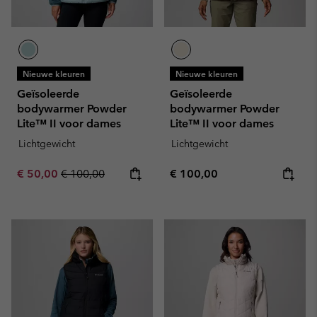
Nieuwe kleuren
Nieuwe kleuren
Geïsoleerde
Geïsoleerde
bodywarmer Powder
bodywarmer Powder
Lite™ II voor dames
Lite™ II voor dames
Lichtgewicht
Lichtgewicht
Sale price:
Regular price:
Regular price:
€ 50,00
€ 100,00
€ 100,00