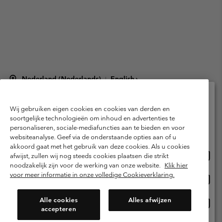
Nederland (Nederlands)
English ›
|
©
2026
Columbia Sportswear Netherlands B.V. Kingsfordweg 151, 1043 GR
Amsterdam The Netherlands. All rights reserved.
Wij gebruiken eigen cookies en cookies van derden en
Selecteer je verzendlocatie en taal
Gebruiksvoorwaarden
Verkoopvoorwaarden
Garantie
soortgelijke technologieën om inhoud en advertenties te
personaliseren, sociale-mediafuncties aan te bieden en voor
Online shoppen beschikbaar
Privacybeleid
Gebruiksvoorwaarden voor lidmaatschap
websiteanalyse. Geef via de onderstaande opties aan of u
akkoord gaat met het gebruik van deze cookies. Als u cookies
Voorwaarden voor door gebruikers gegenereerde inhoud
Impressum
Onlin
United States
afwijst, zullen wij nog steeds cookies plaatsen die strikt
shopp
Cookies
Public CBCR
noodzakelijk zijn voor de werking van onze website.
Klik hier
besch
voor meer informatie in onze volledige Cookieverklaring.
Onlin
Netherlands-English
shopp
Helpcentrum: Maan-Vrij. 9:00 - 13:00 & 14:00 - 18:00
(+)31202415473
besch
Alle cookies
Alles afwijzen
Onlin
Netherlands-Dutch
accepteren
shopp
besch