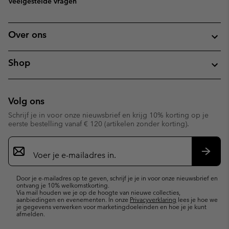
Veelgestelde vragen
Over ons
Shop
Volg ons
Schrijf je in voor onze nieuwsbrief en krijg 10% korting op je
eerste bestelling vanaf € 120 (artikelen zonder korting).
Aanmelden
voor
e-
Inschr
mailupdates
Door je e-mailadres op te geven, schrijf je je in voor onze nieuwsbrief en
ontvang je 10% welkomstkorting.
Via mail houden we je op de hoogte van nieuwe collecties,
aanbiedingen en evenementen. In onze
Privacyverklaring
lees je hoe we
je gegevens verwerken voor marketingdoeleinden en hoe je je kunt
afmelden.