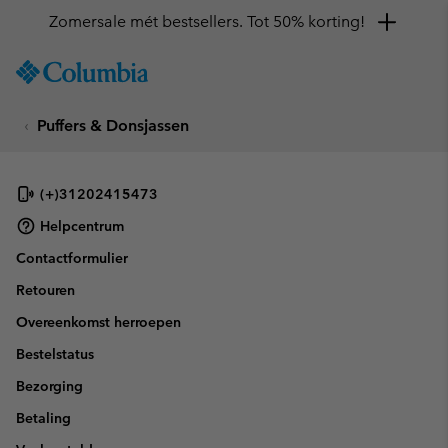
Zomersale mét bestsellers. Tot 50% korting!
SKIP
Columbia
TO
Sportswear
CONTENT
Puffers & Donsjassen
SKIP
TO
MAIN
NAV
(+)31202415473
SKIP
Helpcentrum
TO
Contactformulier
SEARCH
Retouren
Overeenkomst herroepen
Bestelstatus
Bezorging
Betaling