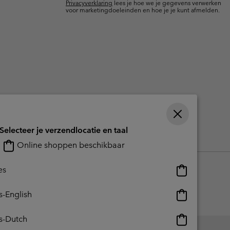
Privacyverklaring
lees je hoe we je gegevens verwerken
terhandschoenen
terhandschoenen
Gids voor waterdicht
Gids voor waterdicht
voor marketingdoeleinden en hoe je je kunt afmelden.
in grote maten
e dames
 heren
Selecteer je verzendlocatie en taal
reerde inhoud
Impressum
Cookies
Public CBCR
Online shoppen beschikbaar
Online
es
shoppen
beschikbaar
Online
s-English
shoppen
beschikbaar
Online
s-Dutch
shoppen