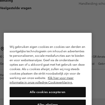
Betaling
Fleeces
Fleeces
Handleiding sch
Amaze Collectie
Veelgestelde vragen
Technische fleeces
Technische fleeces
Omni-MAX™
Sherpa Fleeces
Sherpa Fleeces
Casual Fleeces
Casual Fleeces
Fleece Gilets
Fleece Gilets
Wij gebruiken eigen cookies en cookies van derden en
Nederland (Nederlands)
English ›
|
soortgelijke technologieën om inhoud en advertenties
te personaliseren, sociale-mediafuncties aan te bieden
©
2026
Columbia Sportswear Netherlands B.V. Kingsfordweg 151, 1043 GR Amster
en voor websiteanalyse. Geef via de onderstaande
Gebruiksvoorwaarden
Verkoopvoorwaarden
Garantie
Privacybeleid
Gebr
opties aan of u akkoord gaat met het gebruik van deze
cookies. Als u cookies afwijst, zullen wij nog steeds
cookies plaatsen die strikt noodzakelijk zijn voor de
Helpcentrum: Maan-Vrij. 9:00 - 13:00 & 14:00 - 18:00
werking van onze website.
Klik hier voor meer
(+)31202415473
informatie in onze volledige Cookieverklaring.
Alle cookies accepteren
Alles afwijzen