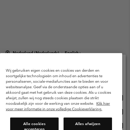
Nederland (Nederlands)
English ›
|
©
2026
Columbia Sportswear Netherlands B.V. Kingsfordweg 151, 1043 GR
Amsterdam The Netherlands. All rights reserved.
Wij gebruiken eigen cookies en cookies van derden en
Selecteer je verzendlocatie en taal
Gebruiksvoorwaarden
Verkoopvoorwaarden
Garantie
soortgelijke technologieën om inhoud en advertenties te
personaliseren, sociale-mediafuncties aan te bieden en voor
Online shoppen beschikbaar
Privacybeleid
Gebruiksvoorwaarden voor lidmaatschap
websiteanalyse. Geef via de onderstaande opties aan of u
akkoord gaat met het gebruik van deze cookies. Als u cookies
Voorwaarden voor door gebruikers gegenereerde inhoud
Impressum
Onlin
United States
afwijst, zullen wij nog steeds cookies plaatsen die strikt
shopp
Cookies
Public CBCR
noodzakelijk zijn voor de werking van onze website.
Klik hier
besch
voor meer informatie in onze volledige Cookieverklaring.
Onlin
Netherlands-English
shopp
Helpcentrum: Maan-Vrij. 9:00 - 13:00 & 14:00 - 18:00
(+)31202415473
besch
Alle cookies
Alles afwijzen
Onlin
Netherlands-Dutch
accepteren