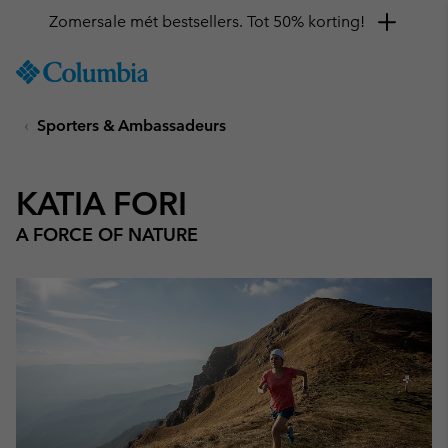
Zomersale mét bestsellers. Tot 50% korting!
SKIP
Columbia
TO
Sportswear
CONTENT
Sporters & Ambassadeurs
SKIP
TO
MAIN
NAV
KATIA FORI
SKIP
A FORCE OF NATURE
TO
SEARCH