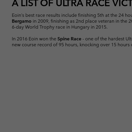
A LIST OF ULTRA RACE VIC
Eoin’s best race results include finishing 5th at the 24 h
Bergamo
in 2009, finishing as 2nd place veteran in the 
6-day World Trophy race in Hungary in 2015.
In 2016 Eoin won the
Spine Race
- one of the hardest Ultr
new course record of 95 hours, knocking over 15 hours o