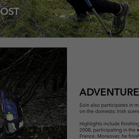
MOST
ADVENTURE
Eoin also participates in 
on the domestic Irish scene
Highlights include finishin
2008, participating in the
France. Moreover, he finis