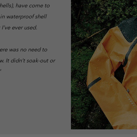
shells), have come to
 in waterproof shell
 I’ve ever used.
here was no need to
. It didn’t soak-out or
”