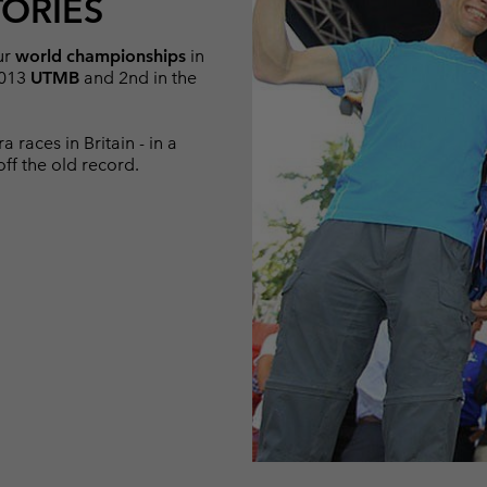
TORIES
our
world championships
in
2013
UTMB
and 2nd in the
a races in Britain - in a
ff the old record.