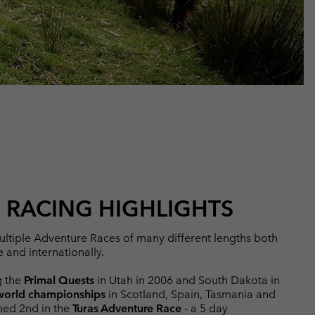
 RACING HIGHLIGHTS
multiple Adventure Races of many different lengths both
 and internationally.
g the
Primal Quests
in Utah in 2006 and South Dakota in
world championships
in Scotland, Spain, Tasmania and
hed 2nd in the
Turas Adventure Race
- a 5 day