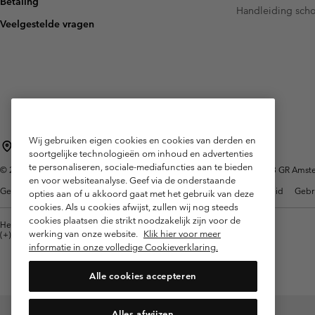
Betaling
Fleeces
Fleeces
Handleiding sch
Amaze Collectie
Veelgestelde vragen
Technische fleeces
Technische fleeces
Omni-MAX™
Sherpa Fleeces
Sherpa Fleeces
Casual Fleeces
Casual Fleeces
Fleece Gilets
Fleece Gilets
Wij gebruiken eigen cookies en cookies van derden en
Nederland (Nederlands)
English ›
|
soortgelijke technologieën om inhoud en advertenties
te personaliseren, sociale-mediafuncties aan te bieden
©
2026
Columbia Sportswear Netherlands B.V. Kingsfordweg 151, 1043 GR Amster
en voor websiteanalyse. Geef via de onderstaande
Gebruiksvoorwaarden
Verkoopvoorwaarden
Garantie
Privacybeleid
Gebr
opties aan of u akkoord gaat met het gebruik van deze
cookies. Als u cookies afwijst, zullen wij nog steeds
cookies plaatsen die strikt noodzakelijk zijn voor de
Helpcentrum: Maan-Vrij. 9:00 - 13:00 & 14:00 - 18:00
werking van onze website.
Klik hier voor meer
(+)31202415473
informatie in onze volledige Cookieverklaring.
Alle cookies accepteren
Alles afwijzen