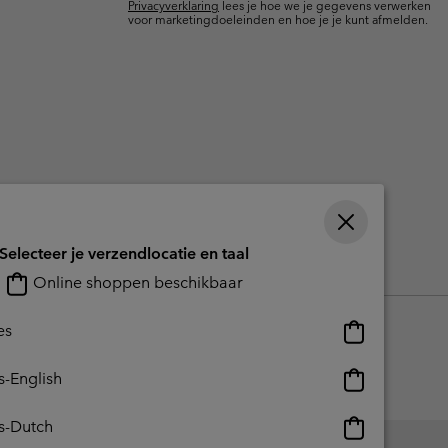
Privacyverklaring
lees je hoe we je gegevens verwerken
terhandschoenen
terhandschoenen
Gids voor waterdicht
Gids voor waterdicht
voor marketingdoeleinden en hoe je je kunt afmelden.
in grote maten
e dames
 heren
Selecteer je verzendlocatie en taal
reerde inhoud
Impressum
Cookies
Public CBCR
Online shoppen beschikbaar
Online
es
shoppen
beschikbaar
Online
s-English
shoppen
beschikbaar
Online
s-Dutch
shoppen