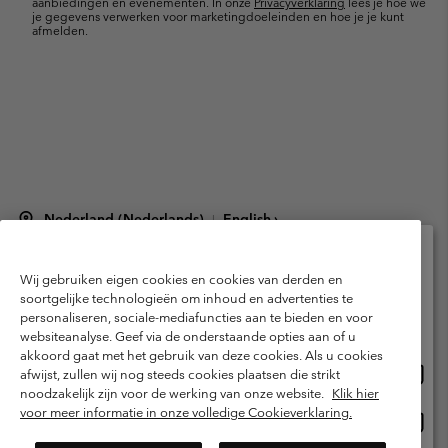
aanbiedingen en evenementen. In onze
Privacyverklaring
lees je hoe we
je gegevens verwerken voor marketingdoeleinden en hoe je je kunt
afmelden.
Nederland (Nederlands)
English ›
|
©
2026
Columbia Sportswear Netherlands B.V. Kingsfordweg 151, 1043 GR
Amsterdam The Netherlands. All rights reserved.
Wij gebruiken eigen cookies en cookies van derden en
Selecteer je verzendlocatie en taal
Gebruiksvoorwaarden
Verkoopvoorwaarden
Garantie
soortgelijke technologieën om inhoud en advertenties te
personaliseren, sociale-mediafuncties aan te bieden en voor
Online shoppen beschikbaar
Privacybeleid
Gebruiksvoorwaarden voor lidmaatschap
websiteanalyse. Geef via de onderstaande opties aan of u
akkoord gaat met het gebruik van deze cookies. Als u cookies
Voorwaarden voor door gebruikers gegenereerde inhoud
Impressum
Onlin
United States
afwijst, zullen wij nog steeds cookies plaatsen die strikt
shopp
Cookies
Public CBCR
noodzakelijk zijn voor de werking van onze website.
Klik hier
besch
voor meer informatie in onze volledige Cookieverklaring.
Onlin
Netherlands-English
shopp
Helpcentrum: Maan-Vrij. 9:00 - 13:00 & 14:00 - 18:00