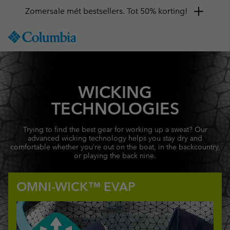
Zomersale mét bestsellers. Tot 50% korting!
SKIP
Columbia
TO
Sportswear
CONTENT
SKIP
TO
MAIN
WICKING
NAV
TECHNOLOGIES
SKIP
TO
Trying to find the best gear for working up a sweat? Our
SEARCH
advanced wicking technology helps you stay dry and
comfortable whether you’re out on the boat, in the backcountry,
or playing the back nine.
OMNI-WICK™ EVAP