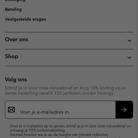
Betaling
Veelgestelde vragen
Over ons
Shop
Volg ons
Schrijf je in voor onze nieuwsbrief en krijg 10% korting op je
eerste bestelling vanaf € 120 (artikelen zonder korting).
Aanmelden
voor
e-
Inschr
mailupdates
Door je e-mailadres op te geven, schrijf je je in voor onze nieuwsbrief en
ontvang je 10% welkomstkorting.
Via mail houden we je op de hoogte van nieuwe collecties,