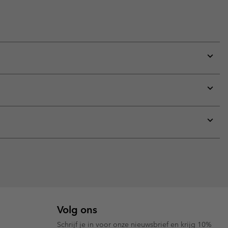
Expan
or
collap
sectio
Expan
or
collap
sectio
Expan
or
collap
sectio
Volg ons
Schrijf je in voor onze nieuwsbrief en krijg 10%