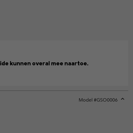
ide kunnen overal mee naartoe.
Model #
GSO0006
Expan
or
collap
sectio