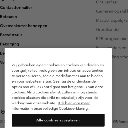
Ons verhaal
Contactformulier
Carrièremogelij
Retouren
Maatschappelijke
Overeenkomst herroepen
Groothandel
Bestelstatus
B2B-programma
Bezorging
Investeerders en 
Betaling
Handleiding sch
Veelgestelde vragen
Wij gebruiken eigen cookies en cookies van derden en
soortgelijke technologieën om inhoud en advertenties
te personaliseren, sociale-mediafuncties aan te bieden
en voor websiteanalyse. Geef via de onderstaande
opties aan of u akkoord gaat met het gebruik van deze
cookies. Als u cookies afwijst, zullen wij nog steeds
cookies plaatsen die strikt noodzakelijk zijn voor de
werking van onze website.
Klik hier voor meer
informatie in onze volledige Cookieverklaring.
Nederland (Nederlands)
English ›
|
Alle cookies accepteren
©
2026
Columbia Sportswear Netherlands B.V. Kingsfordweg 151, 1043 GR Amster