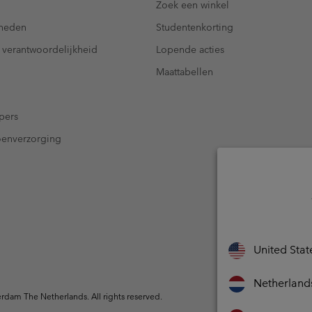
Zoek een winkel
kheden
Studentenkorting
 verantwoordelijkheid
Lopende acties
Maattabellen
pers
oenverzorging
United Stat
Netherland
dam The Netherlands. All rights reserved.