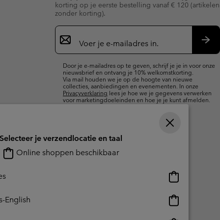
korting op je eerste bestelling vanaf € 120 (artikelen
zonder korting).
Aanmelden
voor
e-
Insc
mailupdates
Door je e-mailadres op te geven, schrijf je je in voor onze
nieuwsbrief en ontvang je 10% welkomstkorting.
Via mail houden we je op de hoogte van nieuwe
collecties, aanbiedingen en evenementen. In onze
Privacyverklaring
lees je hoe we je gegevens verwerken
voor marketingdoeleinden en hoe je je kunt afmelden.
Selecteer je verzendlocatie en taal
Online shoppen beschikbaar
Online
es
shoppen
beschikbaar
Online
s-English
shoppen
beschikbaar