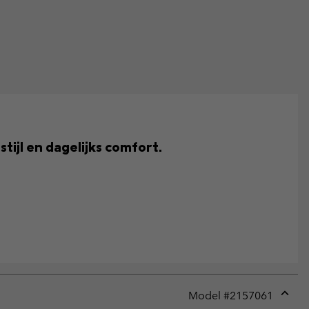
tijl en dagelijks comfort.
Model #
2157061
Expan