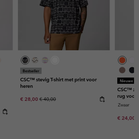
Bestseller
CSC™ stevig T-shirt met print voor
Nieuwe kl
heren
CSC™ zwaa
rug voor 
Sale price:
Regular price:
€ 28,00
€ 40,00
Zwaar
Minimum s
€ 24,00