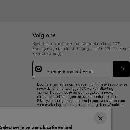
Volg ons
Schrijf je in voor onze nieuwsbrief en krijg 10%
korting op je eerste bestelling vanaf € 120 (artikelen
zonder korting).
Aanmelden
voor
e-
Insc
mailupdates
Door je e-mailadres op te geven, schrijf je je in voor onze
nieuwsbrief en ontvang je 10% welkomstkorting.
Via mail houden we je op de hoogte van nieuwe
collecties, aanbiedingen en evenementen. In onze
Privacyverklaring
lees je hoe we je gegevens verwerken
voor marketingdoeleinden en hoe je je kunt afmelden.
Selecteer je verzendlocatie en taal