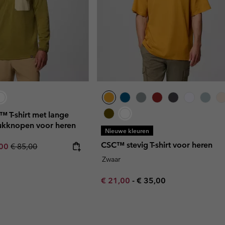
 T-shirt met lange
kknopen voor heren
Nieuwe kleuren
CSC™ stevig T-shirt voor heren
rice:
um sale price:
Regular price:
,00
€ 85,00
Zwaar
Minimum sale price:
Maximum price:
€ 21,00
-
€ 35,00