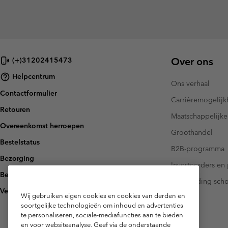
Over ons
(+)31202415473
Helpcentrum
Ons verhaal
Contactformulier
Carrièremogelij
Retouren
Maatschappelijke
Overeenkomst herroepen
Groothandel
Bestelstatus
B2B-programma
Bezorging
Investeerders en 
Betaling
Handleiding sch
Veelgestelde vragen
Wij gebruiken eigen cookies en cookies van derden en
soortgelijke technologieën om inhoud en advertenties
te personaliseren, sociale-mediafuncties aan te bieden
en voor websiteanalyse. Geef via de onderstaande