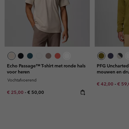
Echo Passage™ T-shirt met ronde hals
PFG Uncharted™
voor heren
mouwen en dru
Vochtafvoerend
Minimum sale p
Maxim
€ 42,00
-
€ 59
Minimum sale price:
Maximum price:
€ 25,00
-
€ 50,00