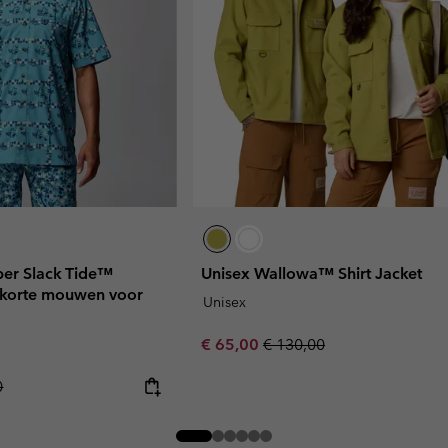
per Slack Tide™
Unisex Wallowa™ Shirt Jacket
korte mouwen voor
Unisex
Sale price:
Regular price:
€ 65,00
€ 130,00
r price:
0