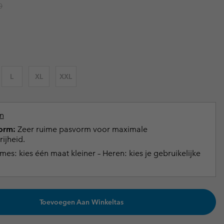
r price:
0
terhandschoenen
terhandschoenen
Gids voor waterdicht
Gids voor waterdicht
in grote maten
e dames
 heren
L
XL
XXL
n
orm:
Zeer ruime pasvorm voor maximale
ijheid.
es: kies één maat kleiner – Heren: kies je gebruikelijke
Toevoegen Aan Winkeltas