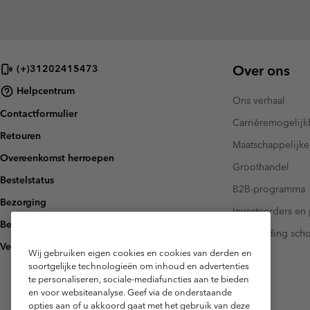
Over ons
(+)31202415473
Helpcentrum
Ons verhaal
Contactformulier
Carrièremogelij
Retouren
Maatschappelijke
Overeenkomst herroepen
Groothandel
Bestelstatus
B2B-programma
Bezorging
Investeerders en 
Betaling
Handleiding sch
Veelgestelde vragen
Wij gebruiken eigen cookies en cookies van derden en
soortgelijke technologieën om inhoud en advertenties
te personaliseren, sociale-mediafuncties aan te bieden
en voor websiteanalyse. Geef via de onderstaande
opties aan of u akkoord gaat met het gebruik van deze