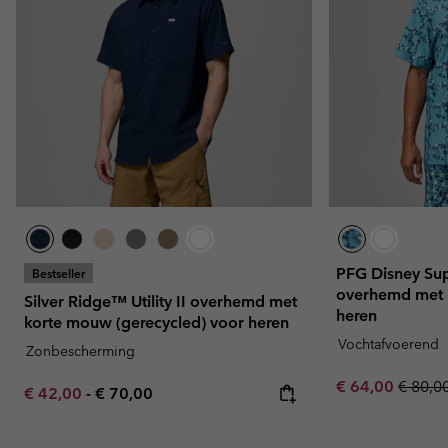
PFG Disney Su
Bestseller
overhemd met 
Silver Ridge™ Utility II overhemd met
heren
korte mouw (gerecycled) voor heren
Vochtafvoerend
Zonbescherming
Sale price:
Regula
€ 64,00
€ 80,0
Minimum sale price:
Maximum price:
€ 42,00
-
€ 70,00