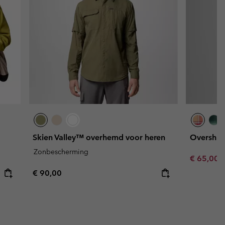
Skien Valley™ overhemd voor heren
Overshir
Zonbescherming
Sale price
R
€ 65,00
€
Regular price:
€ 90,00