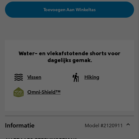
Toevoegen Aan Winkeltas
Water- en vlekafstotende shorts voor
dagelijks gemak.
Vissen
Hiking
Omni-Shield™
Informatie
Model #
2120911
Expan
or