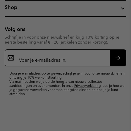
Shop
Volg ons
Schrijf je in voor onze nieuwsbrief en krijg 10% korting op je
eerste bestelling vanaf € 120 (artikelen zonder korting).
Aanmelden
voor
e-
Inschr
mailupdates
Door je e-mailadres op te geven, schrijf je je in voor onze nieuwsbrief en
ontvang je 10% welkomstkorting.
Via mail houden we je op de hoogte van nieuwe collecties,
aanbiedingen en evenementen. In onze
Privacyverklaring
lees je hoe we
je gegevens verwerken voor marketingdoeleinden en hoe je je kunt
afmelden.