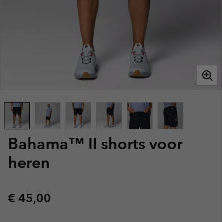
Bahama™ II shorts voor
heren
Regular price:
€ 45,00