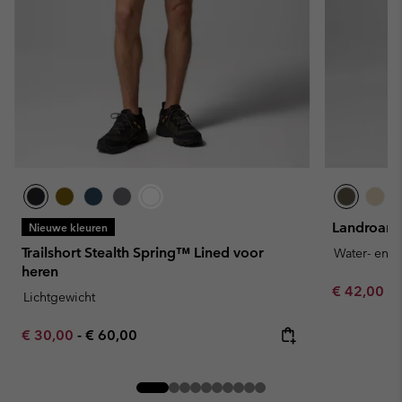
Landroame
Nieuwe kleuren
Trailshort Stealth Spring™ Lined voor
Water- en v
heren
Minimum sa
€ 42,00
-
Lichtgewicht
Minimum sale price:
Maximum price:
€ 30,00
-
€ 60,00