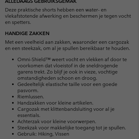
ALLEDAAGS GEBRUIKSGEMAK
collap
Deze praktische shorts hebben een water- en
sectio
vlekafstotende afwerking en beschermen je tegen vocht
en spetters.
HANDIGE ZAKKEN
Met een veelheid aan zakken, waaronder een cargozak
en een steekzak, om al je spullen bereikbaar te houden.
Omni-Shield™ weert vocht en vlekken af door te
voorkomen dat vloeistof in de sneldrogende
garens trekt. Zo blijf je ook in vieze, vochtige
omstandigheden schoon en droog.
Gedeeltelijk elastische taille voor een goede
pasvorm.
Riemlussen.
Handzakken voor kleine artikelen.
Cargozak met klittenbandsluiting voor al je
essentials.
Achterzak voor kleine voorwerpen.
Steekzak voor makkelijke toegang tot je spullen.
Gebruik: Hiking, Vissen