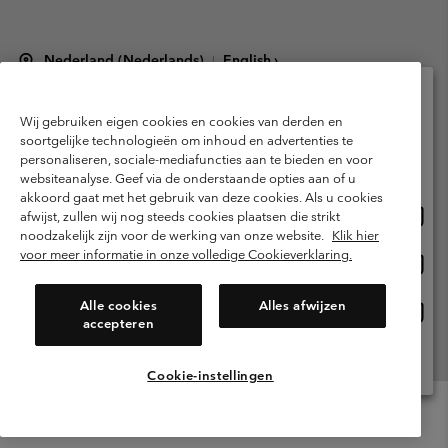
Nederland (Nederlands)
English ›
|
©
2026
Columbia Sportswear Netherlands B.V. Kingsfordweg 151, 1043 GR
Amsterdam The Netherlands. All rights reserved.
Wij gebruiken eigen cookies en cookies van derden en
Selecteer je verzendlocatie en taal
Gebruiksvoorwaarden
Verkoopvoorwaarden
Garantie
soortgelijke technologieën om inhoud en advertenties te
personaliseren, sociale-mediafuncties aan te bieden en voor
Online shoppen beschikbaar
Privacybeleid
Gebruiksvoorwaarden voor lidmaatschap
websiteanalyse. Geef via de onderstaande opties aan of u
akkoord gaat met het gebruik van deze cookies. Als u cookies
Voorwaarden voor door gebruikers gegenereerde inhoud
Impressum
Onlin
United States
afwijst, zullen wij nog steeds cookies plaatsen die strikt
shopp
Cookies
Public CBCR
noodzakelijk zijn voor de werking van onze website.
Klik hier
besch
voor meer informatie in onze volledige Cookieverklaring.
Onlin
Netherlands-English
shopp
Helpcentrum: Maan-Vrij. 9:00 - 13:00 & 14:00 - 18:00
(+)31202415473
besch
Alle cookies
Alles afwijzen
Onlin
Netherlands-Dutch
accepteren
shopp
besch
Alle Locaties Bekijken
Cookie-instellingen
Menu
Zoeken
Inloggen
Mini
Cart