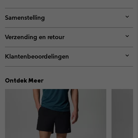
Samenstelling
Expan
or
collap
Verzending en retour
sectio
Expan
or
collap
Klantenbeoordelingen
sectio
Expan
or
collap
Ontdek Meer
sectio