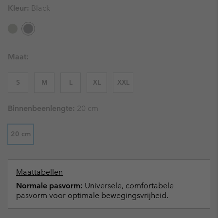
Kleur:
Black
Maat:
S
M
L
XL
XXL
Binnenbeenlengte:
20 cm
20 cm
Maattabellen
Normale pasvorm:
Universele, comfortabele
pasvorm voor optimale bewegingsvrijheid.