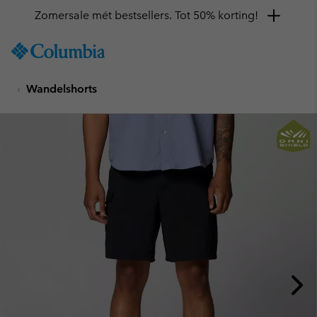
Zomersale mét bestsellers. Tot 50% korting!
SKIP
Columbia
TO
Sportswear
CONTENT
Wandelshorts
SKIP
TO
MAIN
NAV
SKIP
TO
SEARCH