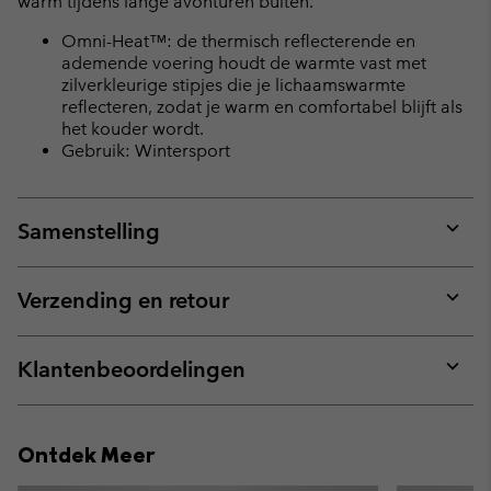
warm tijdens lange avonturen buiten.
Omni-Heat™: de thermisch reflecterende en
ademende voering houdt de warmte vast met
zilverkleurige stipjes die je lichaamswarmte
reflecteren, zodat je warm en comfortabel blijft als
het kouder wordt.
Gebruik: Wintersport
Samenstelling
Expan
or
collap
Verzending en retour
sectio
Expan
or
collap
Klantenbeoordelingen
sectio
Expan
or
collap
Ontdek Meer
sectio