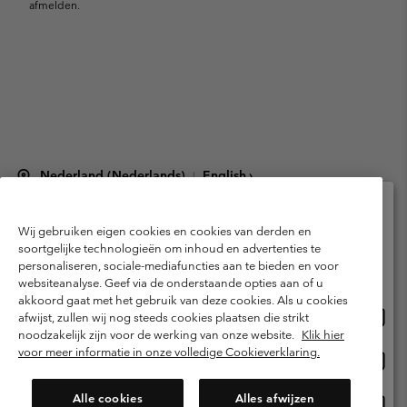
afmelden.
Nederland (Nederlands)
English ›
|
©
2026
Columbia Sportswear Netherlands B.V. Kingsfordweg 151, 1043 GR
Amsterdam The Netherlands. All rights reserved.
Wij gebruiken eigen cookies en cookies van derden en
Selecteer je verzendlocatie en taal
Gebruiksvoorwaarden
Verkoopvoorwaarden
Garantie
soortgelijke technologieën om inhoud en advertenties te
personaliseren, sociale-mediafuncties aan te bieden en voor
Online shoppen beschikbaar
Privacybeleid
Gebruiksvoorwaarden voor lidmaatschap
websiteanalyse. Geef via de onderstaande opties aan of u
akkoord gaat met het gebruik van deze cookies. Als u cookies
Voorwaarden voor door gebruikers gegenereerde inhoud
Impressum
Onlin
United States
afwijst, zullen wij nog steeds cookies plaatsen die strikt
shopp
Cookies
Public CBCR
noodzakelijk zijn voor de werking van onze website.
Klik hier
besch
voor meer informatie in onze volledige Cookieverklaring.
Onlin
Netherlands-English
shopp
Helpcentrum: Maan-Vrij. 9:00 - 13:00 & 14:00 - 18:00
(+)31202415473
besch
Alle cookies
Alles afwijzen
Onlin
Netherlands-Dutch