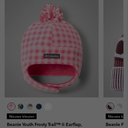
Nieuwe kleuren
Nieuwe kleu
Beanie Youth Frosty Trail™ II Earflap,
Beanie Pol