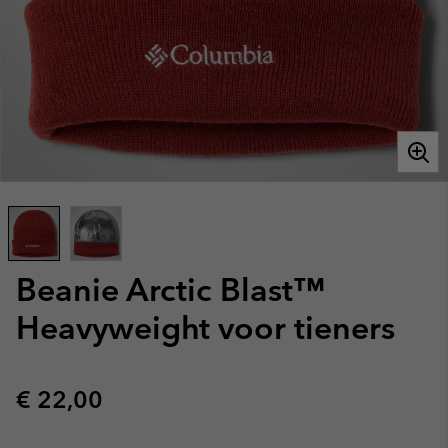
Beanie Arctic Blast™
Heavyweight voor tieners
Regular price:
€ 22,00