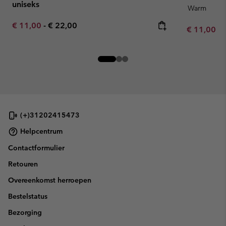
uniseks
Warm
Minimum sale price:
Maximum price:
€ 11,00
-
€ 22,00
Minimum sa
€ 11,00
-
(+)31202415473
Helpcentrum
Contactformulier
Retouren
Overeenkomst herroepen
Bestelstatus
Bezorging