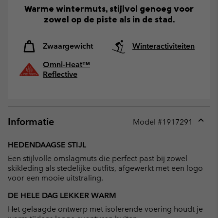
Warme wintermuts, stijlvol genoeg voor
zowel op de piste als in de stad.
Zwaargewicht
Winteractiviteiten
Omni-Heat™
Reflective
Informatie
Model #
1917291
Expan
or
HEDENDAAGSE STIJL
collap
Een stijlvolle omslagmuts die perfect past bij zowel
sectio
skikleding als stedelijke outfits, afgewerkt met een logo
voor een mooie uitstraling.
DE HELE DAG LEKKER WARM
Het gelaagde ontwerp met isolerende voering houdt je