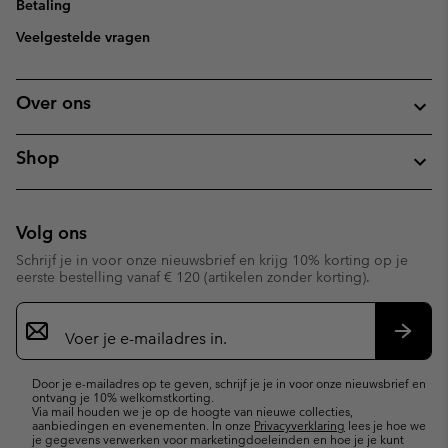
Betaling
Veelgestelde vragen
Over ons
Shop
Volg ons
Schrijf je in voor onze nieuwsbrief en krijg 10% korting op je
eerste bestelling vanaf € 120 (artikelen zonder korting).
Aanmelden
voor
e-
Inschr
mailupdates
Door je e-mailadres op te geven, schrijf je je in voor onze nieuwsbrief en
ontvang je 10% welkomstkorting.
Via mail houden we je op de hoogte van nieuwe collecties,
aanbiedingen en evenementen. In onze
Privacyverklaring
lees je hoe we
je gegevens verwerken voor marketingdoeleinden en hoe je je kunt