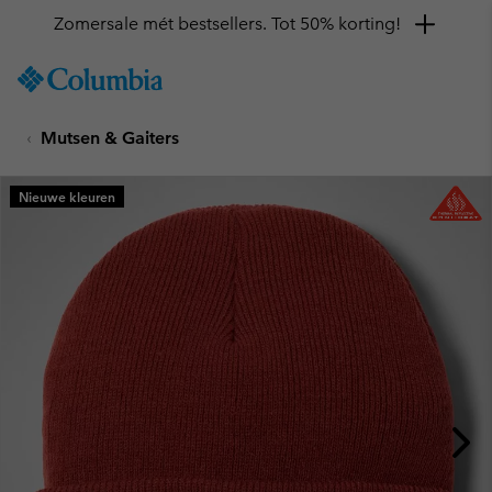
Zomersale mét bestsellers. Tot 50% korting!
SKIP
Columbia
TO
Sportswear
CONTENT
Mutsen & Gaiters
SKIP
TO
MAIN
Nieuwe kleuren
NAV
SKIP
TO
SEARCH