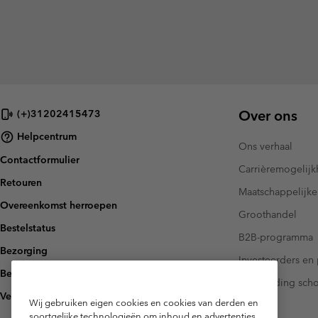
Over ons
(+)31202415473
Helpcentrum
Ons verhaal
Contactformulier
Carrièremogelij
Retouren
Maatschappelijke
Overeenkomst herroepen
Groothandel
Bestelstatus
B2B-programma
Bezorging
Investeerders en 
Betaling
Handleiding sch
Veelgestelde vragen
Wij gebruiken eigen cookies en cookies van derden en
soortgelijke technologieën om inhoud en advertenties