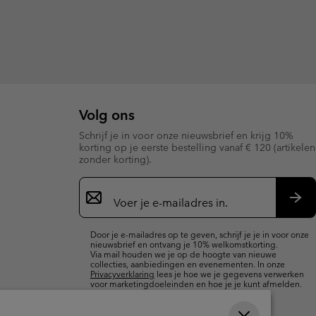
Volg ons
Schrijf je in voor onze nieuwsbrief en krijg 10%
korting op je eerste bestelling vanaf € 120 (artikelen
zonder korting).
Aanmelden
voor
e-
Insc
mailupdates
Door je e-mailadres op te geven, schrijf je je in voor onze
nieuwsbrief en ontvang je 10% welkomstkorting.
Via mail houden we je op de hoogte van nieuwe
collecties, aanbiedingen en evenementen. In onze
Privacyverklaring
lees je hoe we je gegevens verwerken
voor marketingdoeleinden en hoe je je kunt afmelden.