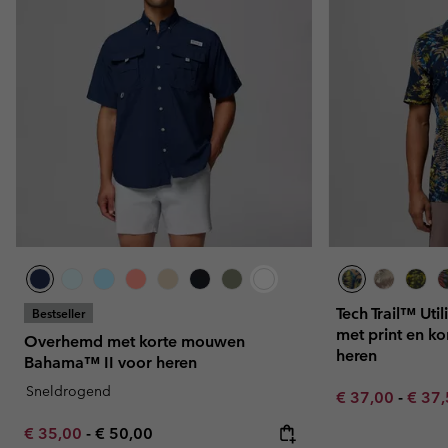
Tech Trail™ Ut
Bestseller
met print en k
Overhemd met korte mouwen
heren
Bahama™ II voor heren
Sneldrogend
Minimum sale p
Maxim
€ 37,00
-
€ 37
Minimum sale price:
Maximum price:
€ 35,00
-
€ 50,00