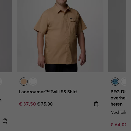
Landroamer™ Twill SS Shirt
PFG Disn
overhemd
n
Sale price:
Regular price:
€ 37,50
€ 75,00
heren
Vochtafvo
Sale price
R
€ 64,00
€