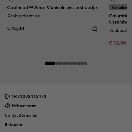
Coolhead™ Zero IV uniseks vissershoedje
Bestseller
Columbia™
Zonbescherming
vissershoe
Regular price:
€ 45,00
Zonbesche
Minimum sa
€ 32,00
-
(+)31202415473
Helpcentrum
Contactformulier
Retouren