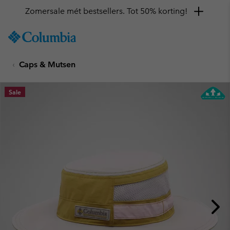
Zomersale mét bestsellers. Tot 50% korting!
SKIP
Columbia
TO
Sportswear
CONTENT
Caps & Mutsen
SKIP
TO
MAIN
Sale
NAV
SKIP
TO
SEARCH