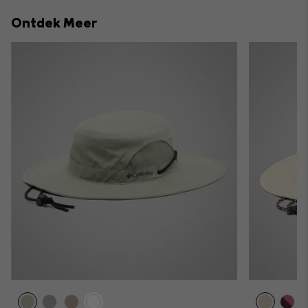
collap
Ontdek Meer
sectio