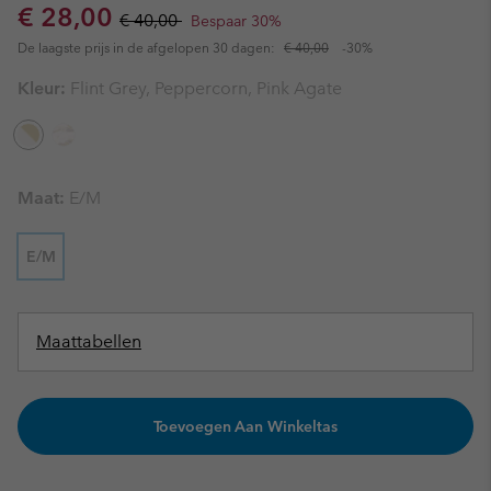
Sale price:
Regular price:
€ 28,00
€ 40,00
Bespaar 30%
De laagste prijs in de afgelopen 30 dagen:
€ 40,00
-30%
Kleur:
Flint Grey, Peppercorn, Pink Agate
Maat:
E/M
E/M
Maattabellen
Toevoegen Aan Winkeltas