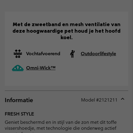
Met de zweetband en mesh ventilatie van
deze hoogwaardige pet houd je het hoofd
koel.
Vochtafvoerend
Outdoorlifestyle
Omni-Wick™
Informatie
Model #
2121211
Expan
or
FRESH STYLE
collap
Geniet beschermd en in stijl van de zon met dit toffe
sectio
vissershoedje, met technologie die onderweg actief