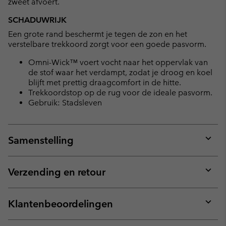
zweet afvoert.
SCHADUWRIJK
Een grote rand beschermt je tegen de zon en het
verstelbare trekkoord zorgt voor een goede pasvorm.
Omni-Wick™ voert vocht naar het oppervlak van
de stof waar het verdampt, zodat je droog en koel
blijft met prettig draagcomfort in de hitte.
Trekkoordstop op de rug voor de ideale pasvorm.
Gebruik: Stadsleven
Samenstelling
Expan
or
collap
Verzending en retour
sectio
Expan
or
collap
Klantenbeoordelingen
sectio
Expan
or