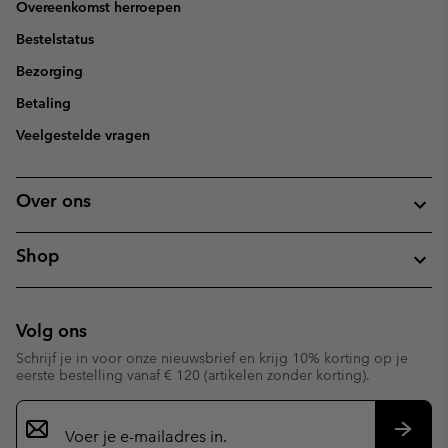
Overeenkomst herroepen
Bestelstatus
Bezorging
Betaling
Veelgestelde vragen
Over ons
Shop
Volg ons
Schrijf je in voor onze nieuwsbrief en krijg 10% korting op je
eerste bestelling vanaf € 120 (artikelen zonder korting).
Aanmelden
voor