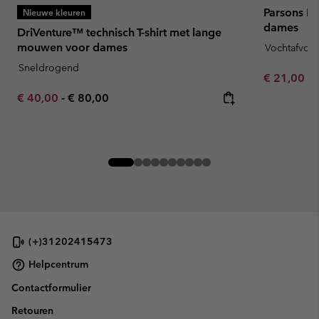
Parsons Po
Nieuwe kleuren
dames
DriVenture™ technisch T-shirt met lange
mouwen voor dames
Vochtafvoe
Sneldrogend
Minimum sa
€ 21,00
-
Minimum sale price:
Maximum price:
€ 40,00
-
€ 80,00
(+)31202415473
Helpcentrum
Contactformulier
Retouren