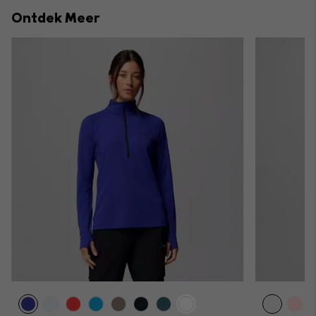
collap
Ontdek Meer
sectio