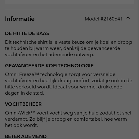
Informatie
Model #
2160641
Expan
or
DE HITTE DE BAAS
collap
Dit technische shirt is je vaste keuze om je koel en droog
sectio
te houden bij warm weer, dankzij de geavanceerde
vochtafvoer en het ademende ontwerp.
GEAVANCEERDE KOELTECHNOLOGIE
Omni-Freeze™ technologie zorgt voor versnelde
vochtafvoer en heerlijk draagcomfort, zodat je ook in de
hitte verkoeld wordt. Ideaal voor warme, drukkende
dagen in de stad.
VOCHTBEHEER
Omni-Wick™ voert vocht weg van je huid zodat het snel
verdampt. Zo blijf je droog en comfortabel, hoe warm
het ook wordt.
BETER ADEMEND