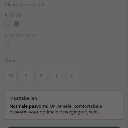
Kleur:
Marine Light
€ 65,00
Regular price:
Sale price:
€ 32,00
€ 65,00
Maat:
XS
S
M
L
XL
Maattabellen
Normale pasvorm:
Universele, comfortabele
pasvorm voor optimale bewegingsvrijheid.