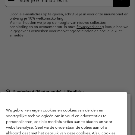
e-
Inschr
mailupdates
Door je e-mailadres op te geven, schrijf je je in voor onze nieuwsbrief en
ontvang je 10% welkomstkorting.
Via mail houden we je op de hoogte van nieuwe collecties,
aanbiedingen en evenementen. In onze
Privacyverklaring
lees je hoe we
je gegevens verwerken voor marketingdoeleinden en hoe je je kunt
afmelden.
Nederland (Nederlands)
English ›
|
©
2026
Columbia Sportswear Netherlands B.V. Kingsfordweg 151, 1043 GR
Amsterdam The Netherlands. All rights reserved.
Wij gebruiken eigen cookies en cookies van derden en
Selecteer je verzendlocatie en taal
Gebruiksvoorwaarden
Verkoopvoorwaarden
Garantie
soortgelijke technologieën om inhoud en advertenties te
personaliseren, sociale-mediafuncties aan te bieden en voor
Online shoppen beschikbaar
Privacybeleid
Gebruiksvoorwaarden voor lidmaatschap
websiteanalyse. Geef via de onderstaande opties aan of u
akkoord gaat met het gebruik van deze cookies. Als u cookies
Voorwaarden voor door gebruikers gegenereerde inhoud
Impressum