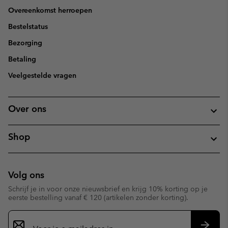
Overeenkomst herroepen
Bestelstatus
Bezorging
Betaling
Veelgestelde vragen
Over ons
Shop
Volg ons
Schrijf je in voor onze nieuwsbrief en krijg 10% korting op je
eerste bestelling vanaf € 120 (artikelen zonder korting).
Aanmelden
voor