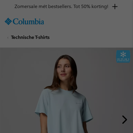
Zomersale mét bestsellers. Tot 50% korting!
SKIP
Columbia
TO
Sportswear
CONTENT
Technische T-shirts
SKIP
TO
MAIN
NAV
SKIP
TO
SEARCH