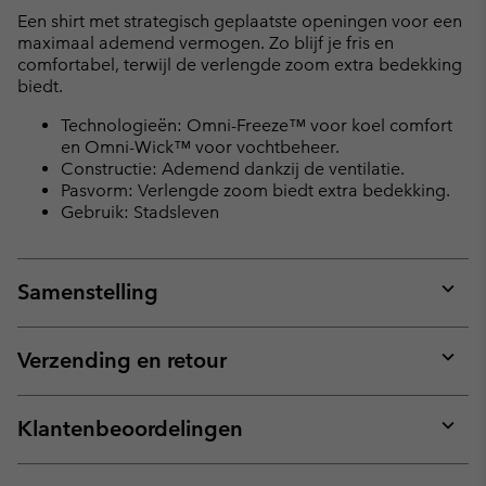
Een shirt met strategisch geplaatste openingen voor een
maximaal ademend vermogen. Zo blijf je fris en
comfortabel, terwijl de verlengde zoom extra bedekking
biedt.
Technologieën: Omni-Freeze™ voor koel comfort
en Omni-Wick™ voor vochtbeheer.
Constructie: Ademend dankzij de ventilatie.
Pasvorm: Verlengde zoom biedt extra bedekking.
Gebruik: Stadsleven
Samenstelling
Expan
or
collap
Verzending en retour
sectio
Expan
or
collap
Klantenbeoordelingen
sectio
Expan
or