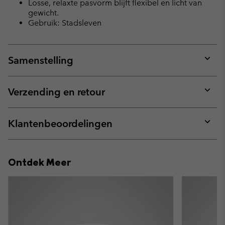
Losse, relaxte pasvorm blijft flexibel en licht van
gewicht.
Gebruik: Stadsleven
Samenstelling
Expan
or
collap
Verzending en retour
sectio
Expan
or
collap
Klantenbeoordelingen
sectio
Expan
or
collap
Ontdek Meer
sectio