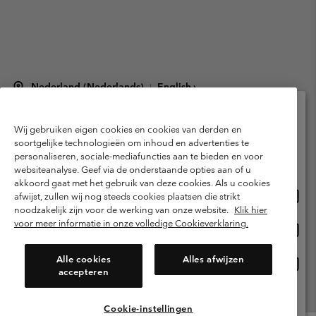
Nederland (Nederlands)
English ›
|
©
2026
Columbia Sportswear Netherlands B.V. Kingsfordweg 151, 1043 GR
Amsterdam The Netherlands. All rights reserved.
Wij gebruiken eigen cookies en cookies van derden en
Selecteer je verzendlocatie en taal
Gebruiksvoorwaarden
Verkoopvoorwaarden
Garantie
soortgelijke technologieën om inhoud en advertenties te
personaliseren, sociale-mediafuncties aan te bieden en voor
Online shoppen beschikbaar
Privacybeleid
Gebruiksvoorwaarden voor lidmaatschap
websiteanalyse. Geef via de onderstaande opties aan of u
akkoord gaat met het gebruik van deze cookies. Als u cookies
Voorwaarden voor door gebruikers gegenereerde inhoud
Impressum
Onlin
United States
afwijst, zullen wij nog steeds cookies plaatsen die strikt
shopp
Cookies
Public CBCR
noodzakelijk zijn voor de werking van onze website.
Klik hier
besch
voor meer informatie in onze volledige Cookieverklaring.
Onlin
Netherlands-English
shopp
Helpcentrum: Maan-Vrij. 9:00 - 13:00 & 14:00 - 18:00
(+)31202415473
besch
Alle cookies
Alles afwijzen
Onlin
Netherlands-Dutch
accepteren
shopp
besch
Alle Locaties Bekijken
Cookie-instellingen