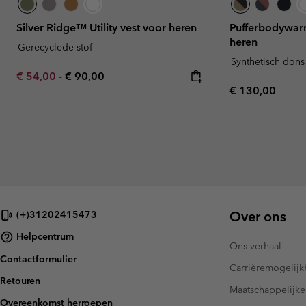
Silver Ridge™ Utility vest voor heren
Pufferbodywarm
heren
Gerecyclede stof
Synthetisch dons
Minimum sale price:
Maximum price:
€ 54,00
-
€ 90,00
Regular price:
€ 130,00
Over ons
(+)31202415473
Helpcentrum
Ons verhaal
Contactformulier
Carrièremogelij
Retouren
Maatschappelijke
Overeenkomst herroepen