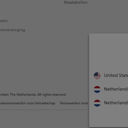
Maattabellen
pers
oenverzorging
United Stat
Netherland
dam The Netherlands. All rights reserved.
Netherland
uiksvoorwaarden voor lidmaatschap
Voorwaarden voor door gebruikers gegene