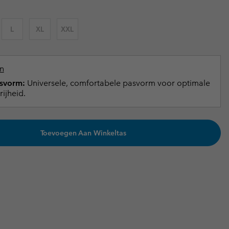
terhandschoenen
terhandschoenen
Gids voor waterdicht
Gids voor waterdicht
L
XL
XXL
in grote maten
e dames
 heren
n
svorm:
Universele, comfortabele pasvorm voor optimale
ijheid.
Toevoegen Aan Winkeltas