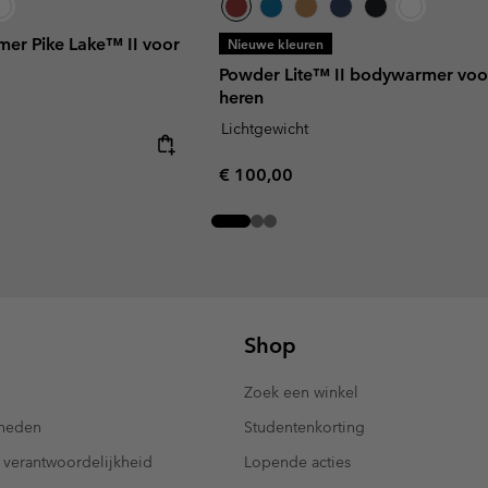
er Pike Lake™ II voor
Nieuwe kleuren
Powder Lite™ II bodywarmer voo
heren
Lichtgewicht
Regular price:
€ 100,00
Shop
Zoek een winkel
kheden
Studentenkorting
 verantwoordelijkheid
Lopende acties