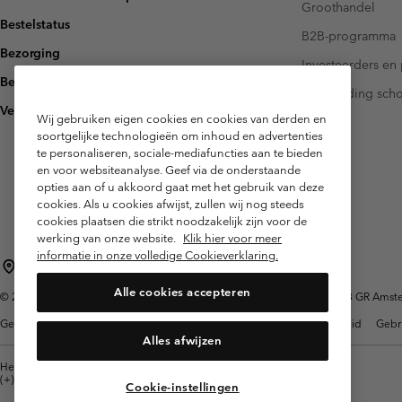
Groothandel
Bestelstatus
B2B-programma
Bezorging
Investeerders en 
Betaling
Handleiding sch
Veelgestelde vragen
Wij gebruiken eigen cookies en cookies van derden en
soortgelijke technologieën om inhoud en advertenties
te personaliseren, sociale-mediafuncties aan te bieden
en voor websiteanalyse. Geef via de onderstaande
opties aan of u akkoord gaat met het gebruik van deze
cookies. Als u cookies afwijst, zullen wij nog steeds
cookies plaatsen die strikt noodzakelijk zijn voor de
werking van onze website.
Klik hier voor meer
informatie in onze volledige Cookieverklaring.
Nederland (Nederlands)
English ›
|
Alle cookies accepteren
©
2026
Columbia Sportswear Netherlands B.V. Kingsfordweg 151, 1043 GR Amster
Gebruiksvoorwaarden
Verkoopvoorwaarden
Garantie
Privacybeleid
Gebr
Alles afwijzen
Helpcentrum: Maan-Vrij. 9:00 - 13:00 & 14:00 - 18:00
(+)31202415473
Cookie-instellingen