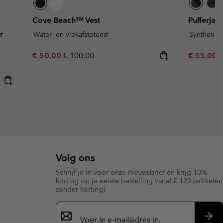
Cove Beach™ Vest
Pufferjas
r
Water- en vlekafstotend
Synthetisc
Sale price:
Regular price:
Sale price
R
€ 50,00
€ 100,00
€ 55,00
€
Volg ons
Schrijf je in voor onze nieuwsbrief en krijg 10%
korting op je eerste bestelling vanaf € 120 (artikelen
zonder korting).
Aanmelden
voor