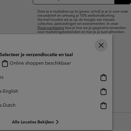
e-
Insc
mailupdates
Door je e-mailadres op te geven, schrijf je je in voor onze
nieuwsbrief en ontvang je 10% welkomstkorting.
Via mail houden we je op de hoogte van nieuwe
collecties, aanbiedingen en evenementen. In onze
Privacyverklaring
lees je hoe we je gegevens verwerken
voor marketingdoeleinden en hoe je je kunt afmelden.
Selecteer je verzendlocatie en taal
Online shoppen beschikbaar
Online
es
shoppen
beschikbaar
Online
s-English
shoppen
beschikbaar
Online
s-Dutch
reerde inhoud
Impressum
Cookies
Public CBCR
shoppen
beschikbaar
Alle Locaties Bekijken