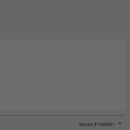
Model #
1460001
Expan