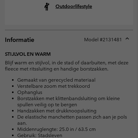
Outdoorlifestyle
Informatie
Model #
2131481
Expan
or
STIJLVOL EN WARM
collap
Blijf warm en stijlvol, in de stad of daarbuiten, met deze
sectio
fleece met ritssluiting en handige borstzakken.
Gemaakt van gerecycled materiaal
Verstelbare zoom met trekkoord
Ophanglus
Borstzakken met klittenbandsluiting om kleine
spullen veilig op te bergen
Handzakken met drukknoopsluiting
De elastische manchetten passen zich aan je pols
aan.
Middenruglengte: 25.0 in / 63.5 cm
Gebruik: Stadsleven