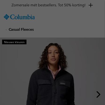
Zomersale mét bestsellers. Tot 50% korting!
SKIP
Columbia
TO
Sportswear
CONTENT
Casual Fleeces
SKIP
TO
MAIN
Nieuwe kleuren
NAV
SKIP
TO
SEARCH