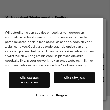
Nederland (Nederlands)
English ›
|
©
2026
Columbia Sportswear Netherlands B.V. Kingsfordweg 151, 1043 GR
Amsterdam The Netherlands. All rights reserved.
Wij gebruiken eigen cookies en cookies van derden en
Selecteer je verzendlocatie en taal
Gebruiksvoorwaarden
Verkoopvoorwaarden
Garantie
soortgelijke technologieën om inhoud en advertenties te
personaliseren, sociale-mediafuncties aan te bieden en voor
Online shoppen beschikbaar
Privacybeleid
Gebruiksvoorwaarden voor lidmaatschap
websiteanalyse. Geef via de onderstaande opties aan of u
akkoord gaat met het gebruik van deze cookies. Als u cookies
Voorwaarden voor door gebruikers gegenereerde inhoud
Impressum
Onlin
United States
afwijst, zullen wij nog steeds cookies plaatsen die strikt
shopp
Cookies
Public CBCR
noodzakelijk zijn voor de werking van onze website.
Klik hier
besch
voor meer informatie in onze volledige Cookieverklaring.
Onlin
Netherlands-English
shopp
Helpcentrum: Maan-Vrij. 9:00 - 13:00 & 14:00 - 18:00
(+)31202415473
besch
Alle cookies
Alles afwijzen
Onlin
Netherlands-Dutch
accepteren
shopp
besch
Alle Locaties Bekijken
Cookie-instellingen
Menu
Zoeken
Inloggen
Mini