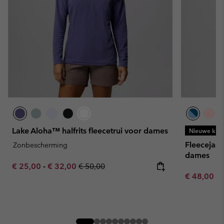
Lake Aloha™ halfrits fleecetrui voor dames
Nieuwe kleu
Fleecejas
Zonbescherming
dames
Minimum sale price:
Maximum sale price:
Regular price:
€ 25,00
-
€ 32,00
€ 50,00
Minimum sa
€ 48,00
-