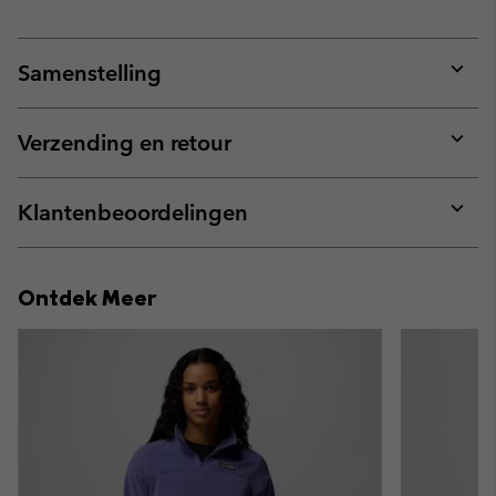
Samenstelling
Expan
or
collap
Verzending en retour
sectio
Expan
or
collap
Klantenbeoordelingen
sectio
Expan
or
collap
Ontdek Meer
sectio