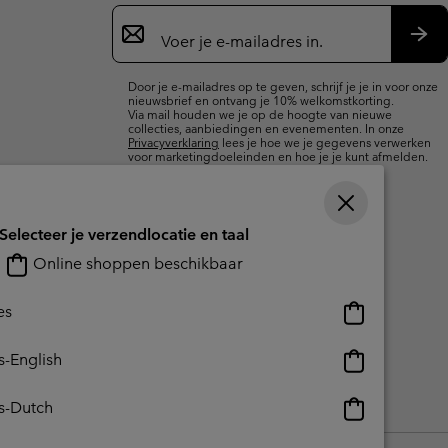
Aanmelden
voor
e-
Insc
mailupdates
Door je e-mailadres op te geven, schrijf je je in voor onze
nieuwsbrief en ontvang je 10% welkomstkorting.
Via mail houden we je op de hoogte van nieuwe
collecties, aanbiedingen en evenementen. In onze
Privacyverklaring
lees je hoe we je gegevens verwerken
voor marketingdoeleinden en hoe je je kunt afmelden.
Selecteer je verzendlocatie en taal
Online shoppen beschikbaar
Online
es
shoppen
beschikbaar
Online
s-English
shoppen
beschikbaar
Online
s-Dutch
reerde inhoud
Impressum
Cookies
Public CBCR
shoppen
beschikbaar