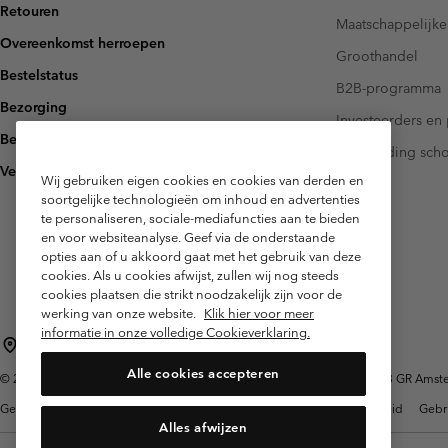
Retouren
Maatschappelijke
Overeenkomst herroepen
Groothandel
Bestelstatus
B2B-programma
Bezorging
Investeerders en 
Betaling
Handleiding sch
Veelgestelde vragen
Wij gebruiken eigen cookies en cookies van derden en
soortgelijke technologieën om inhoud en advertenties
te personaliseren, sociale-mediafuncties aan te bieden
en voor websiteanalyse. Geef via de onderstaande
opties aan of u akkoord gaat met het gebruik van deze
cookies. Als u cookies afwijst, zullen wij nog steeds
cookies plaatsen die strikt noodzakelijk zijn voor de
werking van onze website.
Klik hier voor meer
informatie in onze volledige Cookieverklaring.
Nederland (Nederlands)
English ›
|
Alle cookies accepteren
©
2026
Columbia Sportswear Netherlands B.V. Kingsfordweg 151, 1043 GR Amster
Gebruiksvoorwaarden
Verkoopvoorwaarden
Garantie
Privacybeleid
Gebr
Alles afwijzen