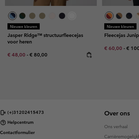
Nieuwe kleuren
Nieuwe kleuren
Jasper Ridge™ structuurfleecejas
Fleecejas Juni
voor heren
Minimum sale p
Maxi
€ 60,00
-
€ 10
Minimum sale price:
Maximum price:
€ 48,00
-
€ 80,00
Over ons
(+)31202415473
Helpcentrum
Ons verhaal
Contactformulier
Carrièremogelij