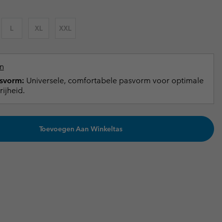
terhandschoenen
terhandschoenen
Gids voor waterdicht
Gids voor waterdicht
L
XL
XXL
in grote maten
e dames
 heren
n
svorm:
Universele, comfortabele pasvorm voor optimale
ijheid.
Toevoegen Aan Winkeltas