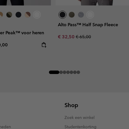
Alto Pass™ Half Snap Fleece
per Peak™ voor heren
Sale price:
Regular price:
€ 32,50
€ 65,00
rice:
mum price:
0,00
Shop
Zoek een winkel
kheden
Studentenkorting