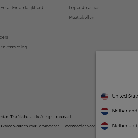
 verantwoordelijkheid
Lopende acties
Maattabellen
pers
oenverzorging
United Stat
Netherland
dam The Netherlands. All rights reserved.
Netherland
uiksvoorwaarden voor lidmaatschap
Voorwaarden voor door gebruikers gegene