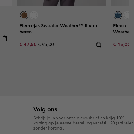
Fleecejas Sweater Weather™ II voor
Fleece me
heren
Weather™
Sale price:
Regular price:
Sale price
R
€ 47,50
€ 95,00
€ 45,00
€
Volg ons
Schrijf je in voor onze nieuwsbrief en krijg 10%
korting op je eerste bestelling vanaf € 120 (artikelen
zonder korting).