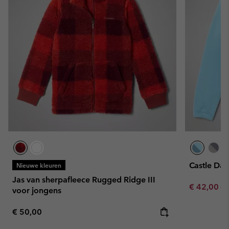
Castle Dal
Nieuwe kleuren
Jas van sherpafleece Rugged Ridge III
Sale price:
Re
€ 42,00
€ 
voor jongens
Regular price:
€ 50,00