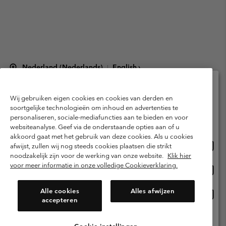
Nederland (Nederlands)
English ›
|
©
2026
Columbia Sportswear Netherlands B.V. Kingsfordweg 151, 1043 GR
Amsterdam The Netherlands. All rights reserved.
Wij gebruiken eigen cookies en cookies van derden en
Selecteer je verzendlocatie en taal
Gebruiksvoorwaarden
Verkoopvoorwaarden
Garantie
soortgelijke technologieën om inhoud en advertenties te
personaliseren, sociale-mediafuncties aan te bieden en voor
Online shoppen beschikbaar
Privacybeleid
Gebruiksvoorwaarden voor lidmaatschap
websiteanalyse. Geef via de onderstaande opties aan of u
akkoord gaat met het gebruik van deze cookies. Als u cookies
Voorwaarden voor door gebruikers gegenereerde inhoud
Impressum
Onlin
United States
afwijst, zullen wij nog steeds cookies plaatsen die strikt
shopp
Cookies
Public CBCR
noodzakelijk zijn voor de werking van onze website.
Klik hier
besch
voor meer informatie in onze volledige Cookieverklaring.
Onlin
Netherlands-English
shopp
Helpcentrum: Maan-Vrij. 9:00 - 13:00 & 14:00 - 18:00
(+)31202415473
besch
Alle cookies
Alles afwijzen
Onlin
Netherlands-Dutch
accepteren
shopp
besch
Alle Locaties Bekijken