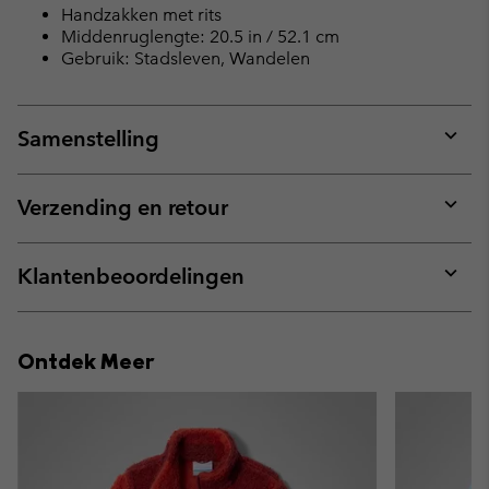
Handzakken met rits
Middenruglengte: 20.5 in / 52.1 cm
Gebruik: Stadsleven, Wandelen
Samenstelling
Expan
or
collap
Verzending en retour
sectio
Expan
or
collap
Klantenbeoordelingen
sectio
Expan
or
collap
Ontdek Meer
sectio