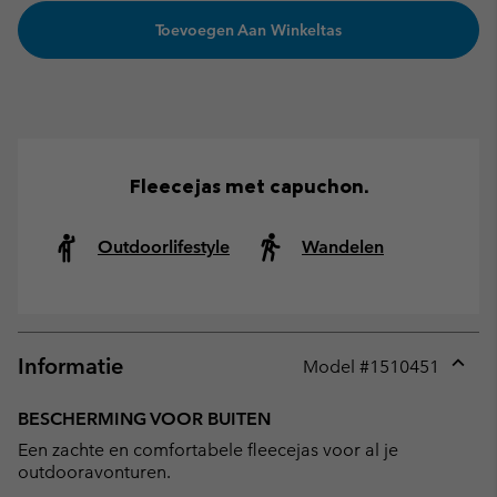
Toevoegen Aan Winkeltas
Fleecejas met capuchon.
Outdoorlifestyle
Wandelen
Informatie
Model #
1510451
Expan
or
BESCHERMING VOOR BUITEN
collap
Een zachte en comfortabele fleecejas voor al je
sectio
outdooravonturen.