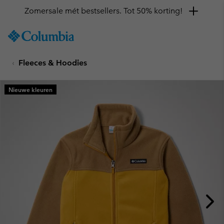
Zomersale mét bestsellers. Tot 50% korting!
SKIP
Columbia
TO
Sportswear
CONTENT
Fleeces & Hoodies
SKIP
TO
MAIN
Nieuwe kleuren
NAV
SKIP
TO
SEARCH