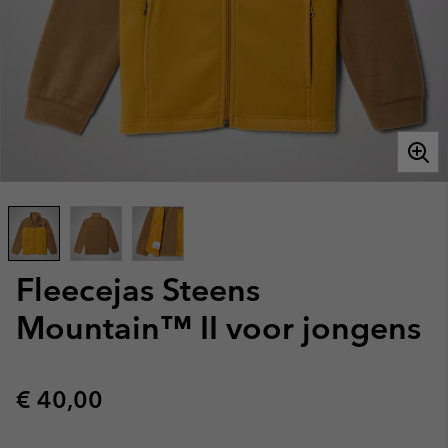
Fleecejas Steens
Mountain™ II voor jongens
Regular price:
€ 40,00