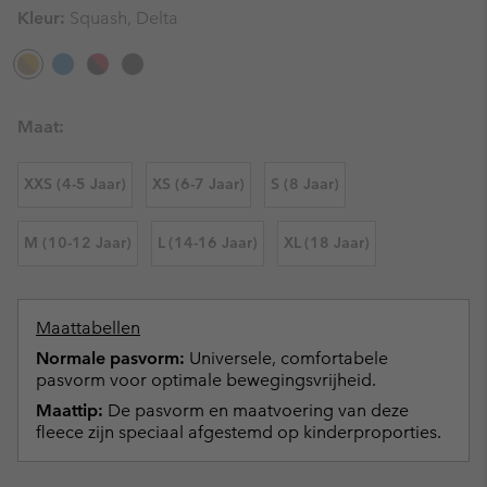
Kleur:
Squash, Delta
Maat:
XXS (4-5 Jaar)
XS (6-7 Jaar)
S (8 Jaar)
M (10-12 Jaar)
L (14-16 Jaar)
XL (18 Jaar)
Maattabellen
Normale pasvorm:
Universele, comfortabele
pasvorm voor optimale bewegingsvrijheid.
Maattip:
De pasvorm en maatvoering van deze
fleece zijn speciaal afgestemd op kinderproporties.