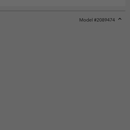
Model #
2089474
Expan
or
collap
sectio