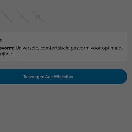
terhandschoenen
terhandschoenen
Gids voor waterdicht
Gids voor waterdicht
L
XL
XXL
in grote maten
e dames
 heren
n
svorm:
Universele, comfortabele pasvorm voor optimale
ijheid.
Toevoegen Aan Winkeltas