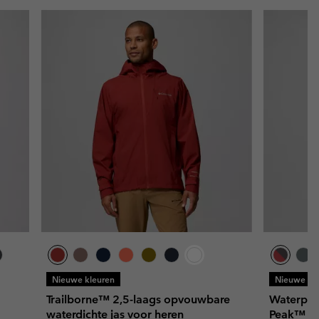
Nieuwe kleuren
Nieuwe kl
Trailborne™ 2,5-laags opvouwbare
Waterproo
waterdichte jas voor heren
Peak™ III