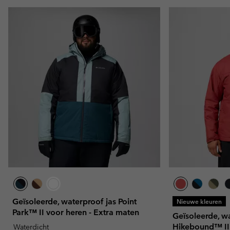
Geïsoleerde, waterproof jas Point
Nieuwe kleuren
Park™ II voor heren - Extra maten
Geïsoleerde, w
Hikebound™ II
Waterdicht