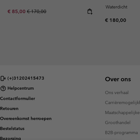
Waterdicht
Sale price:
Regular price:
€ 85,00
€ 170,00
Regular price:
€ 180,00
Over ons
(+)31202415473
Helpcentrum
Ons verhaal
Contactformulier
Carrièremogelij
Retouren
Maatschappelijke
Overeenkomst herroepen
Groothandel
Bestelstatus
B2B-programma
Bezorging