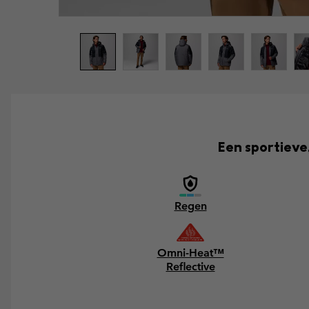
Een sportieve
Regen
Omni-Heat™
Reflective