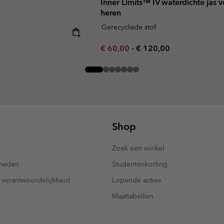
Inner Limits™ IV waterdichte jas 
heren
Gerecyclede stof
Minimum sale price:
Maximum price:
€ 60,00
-
€ 120,00
Shop
Zoek een winkel
kheden
Studentenkorting
 verantwoordelijkheid
Lopende acties
Maattabellen