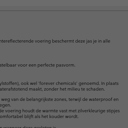
tereflecterende voering beschermt deze jas je in alle
stelbaar voor een perfecte pasvorm.
lstoffen), ook wel ‘forever chemicals’ genoemd. In plaats
terafstotend maakt, zonder het milieu te schaden.
weg van de belangrijkste zones, terwijl de waterproof en
regen.
voering houdt de warmte vast met zilverkleurige stipjes
mfortabel blijft als het kouder wordt.
n wanneer deze gesloten is.