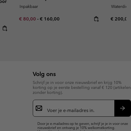
voor
Inpakbaar
Waterdich
Minimum sale price:
Maximum price:
Regular p
€ 80,00
-
€ 160,00
€ 200,00
Volg ons
Schrijf je in voor onze nieuwsbrief en krijg 10%
korting op je eerste bestelling vanaf € 120 (artikelen
zonder korting).
Aanmelden
voor
e-
Insc
mailupdates
Door je e-mailadres op te geven, schrijf je je in voor onze
nieuwsbrief en ontvang je 10% welkomstkorting.