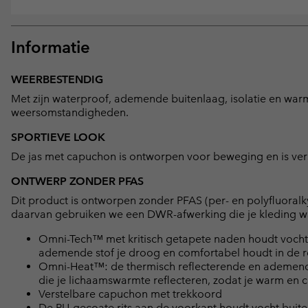
Informatie
WEERBESTENDIG
Met zijn waterproof, ademende buitenlaag, isolatie en warm
weersomstandigheden.
SPORTIEVE LOOK
De jas met capuchon is ontworpen voor beweging en is ver
ONTWERP ZONDER PFAS
Dit product is ontworpen zonder PFAS (per- en polyfluoralky
daarvan gebruiken we een DWR-afwerking die je kleding wa
Omni-Tech™ met kritisch getapete naden houdt vocht 
ademende stof je droog en comfortabel houdt in de 
Omni-Heat™: de thermisch reflecterende en ademende 
die je lichaamswarmte reflecteren, zodat je warm en co
Verstelbare capuchon met trekkoord
De PU-gecoate rits aan de voorkant houdt vocht buite