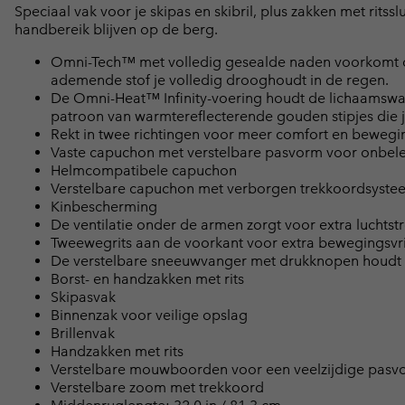
Speciaal vak voor je skipas en skibril, plus zakken met ritss
handbereik blijven op de berg.
Omni-Tech™ met volledig gesealde naden voorkomt da
ademende stof je volledig drooghoudt in de regen.
De Omni-Heat™ Infinity-voering houdt de lichaamswarm
patroon van warmtereflecterende gouden stipjes die 
Rekt in twee richtingen voor meer comfort en bewegin
Vaste capuchon met verstelbare pasvorm voor onbel
Helmcompatibele capuchon
Verstelbare capuchon met verborgen trekkoordsyste
Kinbescherming
De ventilatie onder de armen zorgt voor extra luchtst
Tweewegrits aan de voorkant voor extra bewegingsvri
De verstelbare sneeuwvanger met drukknopen houdt 
Borst- en handzakken met rits
Skipasvak
Binnenzak voor veilige opslag
Brillenvak
Handzakken met rits
Verstelbare mouwboorden voor een veelzijdige pasv
Verstelbare zoom met trekkoord