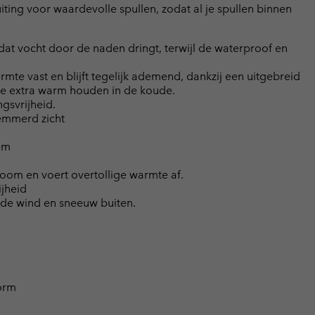
luiting voor waardevolle spullen, zodat al je spullen binnen
t vocht door de naden dringt, terwijl de waterproof en
te vast en blijft tegelijk ademend, dankzij een uitgebreid
je extra warm houden in de koude.
gsvrijheid.
emmerd zicht
em
room en voert overtollige warmte af.
jheid
de wind en sneeuw buiten.
orm