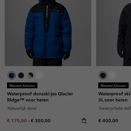
Nieuwe kleuren
Nieuwe kleuren
Waterproof donsski-jas Glacier
Waterproof ski
Ridge™ voor heren
3L voor heren
Natuurlijk dons
Gerecyclede stof
Minimum sale price:
Maximum price:
Regular price:
€ 175,00
-
€ 350,00
€ 400,00