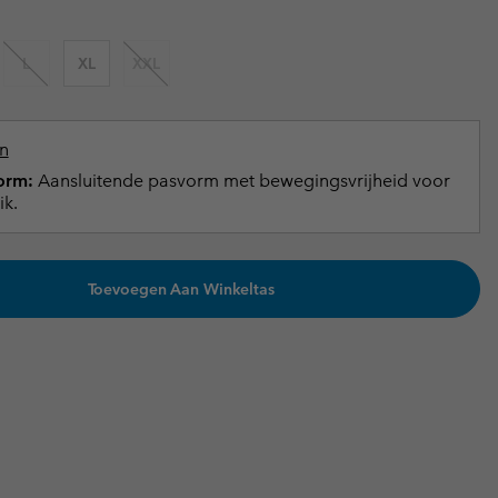
terhandschoenen
terhandschoenen
Gids voor waterdicht
Gids voor waterdicht
L
XL
XXL
in grote maten
e dames
 heren
n
orm:
Aansluitende pasvorm met bewegingsvrijheid voor
ik.
Toevoegen Aan Winkeltas