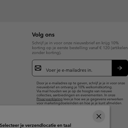
Volg ons
Schrijf je in voor onze nieuwsbrief en krijg 10%
korting op je eerste bestelling vanaf € 120 (artikelen
zonder korting).
Aanmelden
voor
e-
Insc
mailupdates
Door je e-mailadres op te geven, schrijf je je in voor onze
nieuwsbrief en ontvang je 10% welkomstkorting.
Via mail houden we je op de hoogte van nieuwe
collecties, aanbiedingen en evenementen. In onze
Privacyverklaring
lees je hoe we je gegevens verwerken
voor marketingdoeleinden en hoe je je kunt afmelden.
Selecteer je verzendlocatie en taal