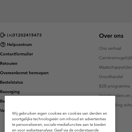
Over ons
(+)31202415473
Helpcentrum
Ons verhaal
Contactformulier
Carrièremogelij
Retouren
Maatschappelijke
Overeenkomst herroepen
Groothandel
Bestelstatus
B2B-programma
Bezorging
Investeerders en 
Betaling
Handleiding sch
Veelgestelde vragen
Wij gebruiken eigen cookies en cookies van derden en
soortgelijke technologieën om inhoud en advertenties
te personaliseren, sociale-mediafuncties aan te bieden
en voor websiteanalyse. Geef via de onderstaande