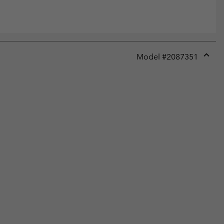
Model #
2087351
Expan
or
collap
sectio