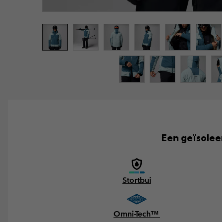
Een geïsolee
Stortbui
Omni-Tech™