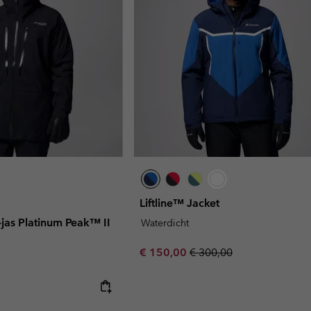
Liftline™ Jacket
-jas Platinum Peak™ II
Waterdicht
Sale price:
Regular price:
€ 150,00
€ 300,00