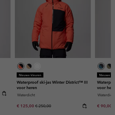
Nieuwe kleuren
Nieuwe kl
Waterproof ski-jas Winter District™ III
Waterproo
voor heren
voor her
Waterdicht
Waterdich
Sale price:
Regular price:
Sale price
R
€ 125,00
€ 250,00
€ 90,00
€