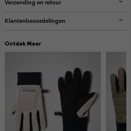
collap
Verzending en retour
sectio
Expan
or
collap
Klantenbeoordelingen
sectio
Expan
or
collap
Ontdek Meer
sectio