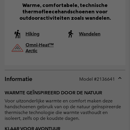
Warme, comfortabele, technische
thermofleecehandschoenen voor
outdooractiviteiten zoals wandelen.
Hiking
Wandelen
Omni-Heat™
Arctic
Informatie
Model #
2136641
Expan
or
WARMTE GEÏNSPIREERD DOOR DE NATUUR
collap
Voor uitzonderlijke warmte en comfort maken deze
sectio
handschoenen gebruik van op de natuur geïnspireerde
thermische technologie die warmte vasthoudt en
isoleert, zelfs op de koudste dagen.
KLAAR VOOR AVONTUUR