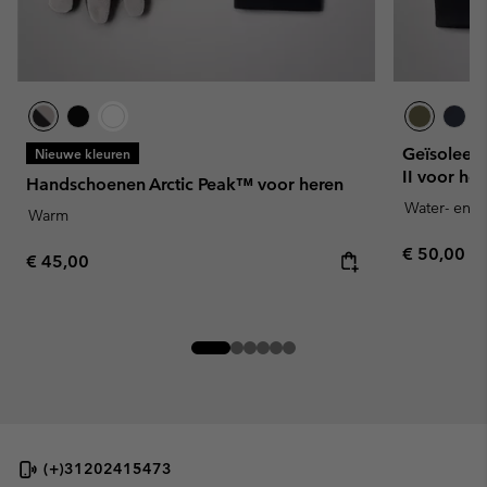
Geïsoleer
Nieuwe kleuren
II voor he
Handschoenen Arctic Peak™ voor heren
Water- en v
Warm
Regular pr
€ 50,00
Regular price:
€ 45,00
(+)31202415473