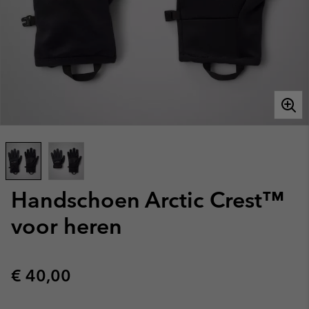
Handschoen Arctic Crest™
voor heren
Regular price:
€ 40,00