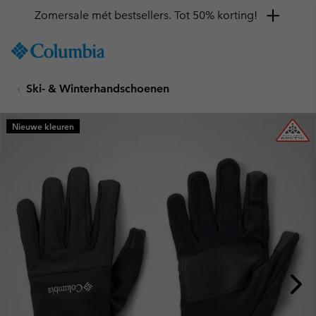
Zomersale mét bestsellers. Tot 50% korting!
SKIP
Columbia
TO
Sportswear
CONTENT
Ski- & Winterhandschoenen
SKIP
TO
MAIN
Nieuwe kleuren
NAV
SKIP
TO
SEARCH