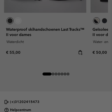
Waterproof skihandschoenen Last Tracks™
Geïsoleer
II voor dames
II voor da
Waterdicht
Water- en v
Regular price:
Regular pr
€ 55,00
€ 50,00
(+)31202415473
Helpcentrum