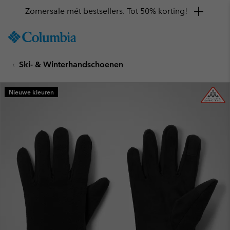
Zomersale mét bestsellers. Tot 50% korting!
SKIP
Columbia
TO
Sportswear
CONTENT
Ski- & Winterhandschoenen
SKIP
TO
MAIN
Nieuwe kleuren
NAV
SKIP
TO
SEARCH