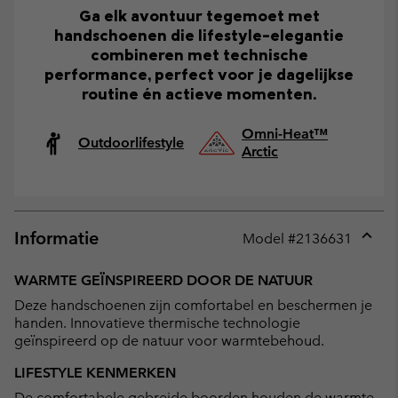
Ga elk avontuur tegemoet met
handschoenen die lifestyle-elegantie
combineren met technische
performance, perfect voor je dagelijkse
routine én actieve momenten.
Omni-Heat™
Outdoorlifestyle
Arctic
Informatie
Model #
2136631
Expan
or
WARMTE GEÏNSPIREERD DOOR DE NATUUR
collap
Deze handschoenen zijn comfortabel en beschermen je
sectio
handen. Innovatieve thermische technologie
geïnspireerd op de natuur voor warmtebehoud.
LIFESTYLE KENMERKEN
De comfortabele gebreide boorden houden de warmte