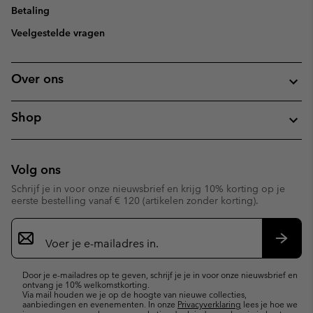
Betaling
Veelgestelde vragen
Over ons
Shop
Volg ons
Schrijf je in voor onze nieuwsbrief en krijg 10% korting op je
eerste bestelling vanaf € 120 (artikelen zonder korting).
Aanmelden
voor
e-
Inschr
mailupdates
Door je e-mailadres op te geven, schrijf je je in voor onze nieuwsbrief en
ontvang je 10% welkomstkorting.
Via mail houden we je op de hoogte van nieuwe collecties,
aanbiedingen en evenementen. In onze
Privacyverklaring
lees je hoe we