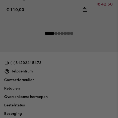
Minimum sa
€ 42,50
-
Regular price:
€ 110,00
(+)31202415473
Helpcentrum
Contactformulier
Retouren
Overeenkomst herroepen
Bestelstatus
Bezorging