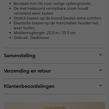
Borstzak met rits voor veilige opbergruimte.
De met trekkoord verstelbare zoom houdt
vervelend weer buiten.
Stretch biezen op de boord bieden extra comfort.
Elastische biezen op de manchetten houden het
weer buiten.
Middenruglengte: 22.0 in / 55.9 cm
Gebruik: Stadsleven
Samenstelling
Expan
or
collap
Verzending en retour
sectio
Expan
or
collap
Klantenbeoordelingen
sectio
Expan
or
collap
sectio