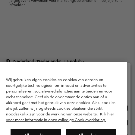
je gegevens verwerken voor marketingdoeleinden en hoe je je kunt
afmelden.
Nederland (Nederlands)
English ›
|
©
2026
Columbia Sportswear Netherlands B.V. Kingsfordweg 151, 1043 GR
Amsterdam The Netherlands. All rights reserved.
Wij gebruiken eigen cookies en cookies van derden en
Selecteer je verzendlocatie en taal
Gebruiksvoorwaarden
Verkoopvoorwaarden
Garantie
soortgelijke technologieën om inhoud en advertenties te
personaliseren, sociale-mediafuncties aan te bieden en voor
Online shoppen beschikbaar
Privacybeleid
Gebruiksvoorwaarden voor lidmaatschap
websiteanalyse. Geef via de onderstaande opties aan of u
akkoord gaat met het gebruik van deze cookies. Als u cookies
Voorwaarden voor door gebruikers gegenereerde inhoud
Impressum
Onlin
United States
afwijst, zullen wij nog steeds cookies plaatsen die strikt
shopp
Cookies
Public CBCR
noodzakelijk zijn voor de werking van onze website.
Klik hier
besch
voor meer informatie in onze volledige Cookieverklaring.
Onlin
Netherlands-English
shopp
Helpcentrum: Maan-Vrij. 9:00 - 13:00 & 14:00 - 18:00
(+)31202415473
besch