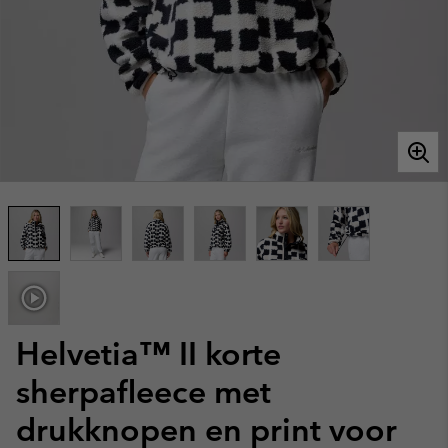
Helvetia™ II korte
sherpafleece met
drukknopen en print voor