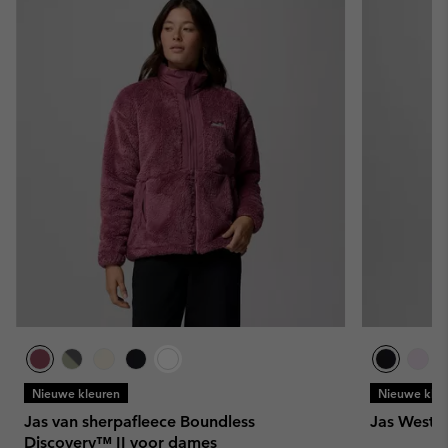
Nieuwe kleuren
Nieuwe kleu
Jas van sherpafleece Boundless
Jas West 
Discovery™ II voor dames