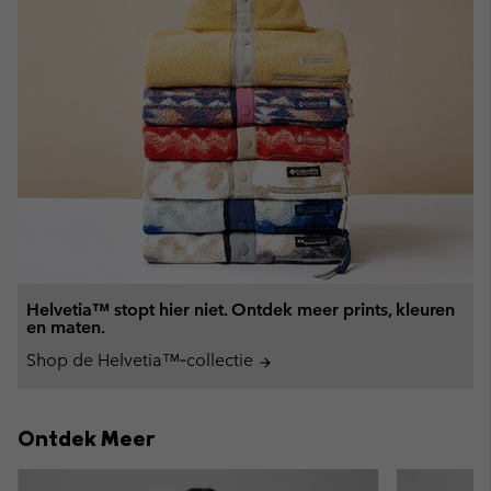
Helvetia™ stopt hier niet. Ontdek meer prints, kleuren
en maten.
Shop de Helvetia™‑collectie
arrow_forward
Ontdek Meer