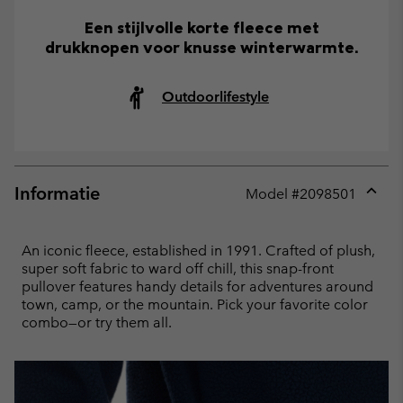
Een stijlvolle korte fleece met
drukknopen voor knusse winterwarmte.
Outdoorlifestyle
Informatie
Model #
2098501
Expan
or
collap
An iconic fleece, established in 1991. Crafted of plush,
sectio
super soft fabric to ward off chill, this snap-front
pullover features handy details for adventures around
town, camp, or the mountain. Pick your favorite color
combo—or try them all.