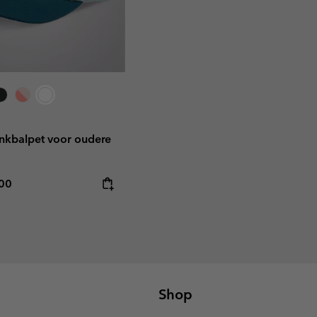
kbalpet voor oudere
rice:
mum price:
,00
Shop