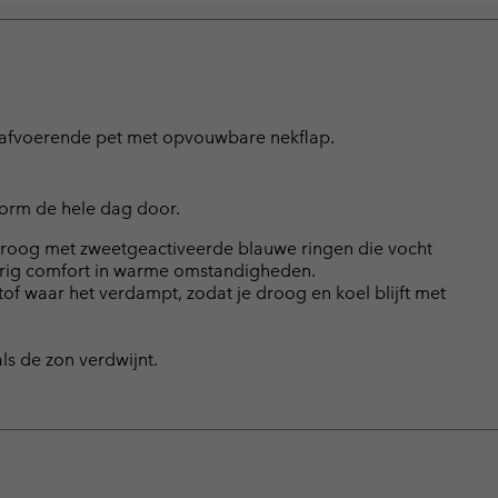
htafvoerende pet met opvouwbare nekflap.
svorm de hele dag door.
roog met zweetgeactiveerde blauwe ringen die vocht
rig comfort in warme omstandigheden.
f waar het verdampt, zodat je droog en koel blijft met
s de zon verdwijnt.