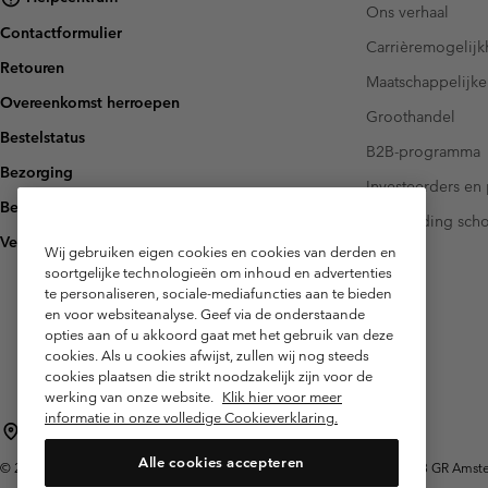
Ons verhaal
Contactformulier
Carrièremogelij
Retouren
Maatschappelijke
Overeenkomst herroepen
Groothandel
Bestelstatus
B2B-programma
Bezorging
Investeerders en 
Betaling
Handleiding sch
Veelgestelde vragen
Wij gebruiken eigen cookies en cookies van derden en
soortgelijke technologieën om inhoud en advertenties
te personaliseren, sociale-mediafuncties aan te bieden
en voor websiteanalyse. Geef via de onderstaande
opties aan of u akkoord gaat met het gebruik van deze
cookies. Als u cookies afwijst, zullen wij nog steeds
cookies plaatsen die strikt noodzakelijk zijn voor de
werking van onze website.
Klik hier voor meer
informatie in onze volledige Cookieverklaring.
Nederland (Nederlands)
English ›
|
Alle cookies accepteren
©
2026
Columbia Sportswear Netherlands B.V. Kingsfordweg 151, 1043 GR Amster