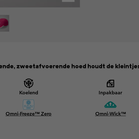
de, zweetafvoerende hoed houdt de kleintjes v
Koelend
Inpakbaar
Omni-Freeze™ Zero
Omni-Wick™