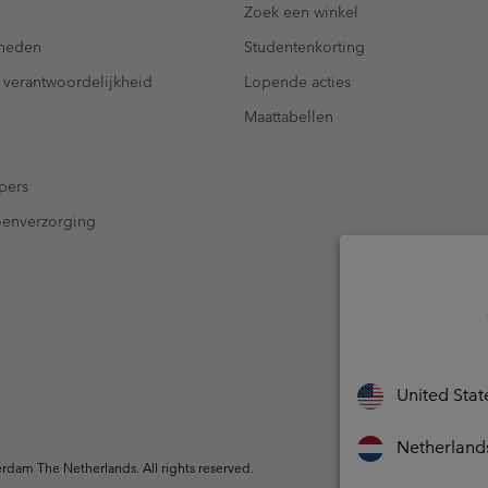
Zoek een winkel
kheden
Studentenkorting
 verantwoordelijkheid
Lopende acties
Maattabellen
pers
oenverzorging
United Stat
Netherland
dam The Netherlands. All rights reserved.