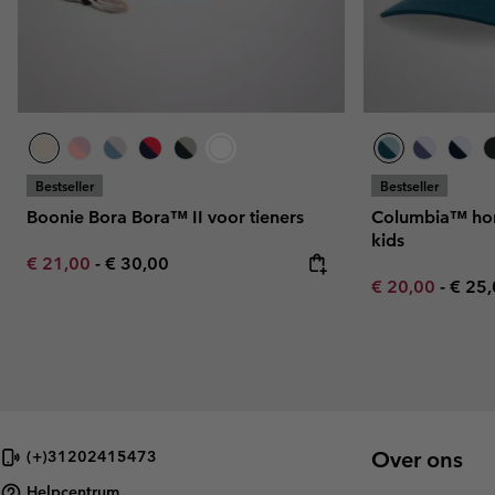
Bestseller
Bestseller
Boonie Bora Bora™ II voor tieners
Columbia™ hon
kids
Minimum sale price:
Maximum price:
€ 21,00
-
€ 30,00
Minimum sale p
Maxi
€ 20,00
-
€ 25
Over ons
(+)31202415473
Helpcentrum