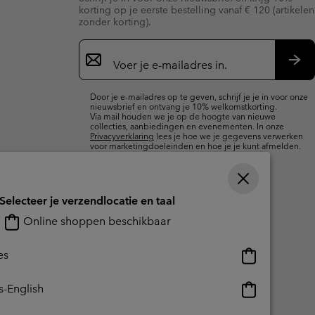
korting op je eerste bestelling vanaf € 120 (artikelen
zonder korting).
Aanmelden
voor
e-
Insc
mailupdates
Door je e-mailadres op te geven, schrijf je je in voor onze
nieuwsbrief en ontvang je 10% welkomstkorting.
Via mail houden we je op de hoogte van nieuwe
collecties, aanbiedingen en evenementen. In onze
Privacyverklaring
lees je hoe we je gegevens verwerken
voor marketingdoeleinden en hoe je je kunt afmelden.
Selecteer je verzendlocatie en taal
Online shoppen beschikbaar
Online
es
shoppen
beschikbaar
Online
s-English
shoppen