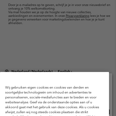
mailupdates
Door je e-mailadres op te geven, schrijf je je in voor onze nieuwsbrief en
ontvang je 10% welkomstkorting.
Via mail houden we je op de hoogte van nieuwe collecties,
aanbiedingen en evenementen. In onze
Privacyverklaring
lees je hoe we
je gegevens verwerken voor marketingdoeleinden en hoe je je kunt
afmelden.
Nederland (Nederlands)
English ›
|
©
2026
Columbia Sportswear Netherlands B.V. Kingsfordweg 151, 1043 GR
Amsterdam The Netherlands. All rights reserved.
Wij gebruiken eigen cookies en cookies van derden en
Selecteer je verzendlocatie en taal
Gebruiksvoorwaarden
Verkoopvoorwaarden
Garantie
soortgelijke technologieën om inhoud en advertenties te
personaliseren, sociale-mediafuncties aan te bieden en voor
Online shoppen beschikbaar
Privacybeleid
Gebruiksvoorwaarden voor lidmaatschap
websiteanalyse. Geef via de onderstaande opties aan of u
akkoord gaat met het gebruik van deze cookies. Als u cookies
Voorwaarden voor door gebruikers gegenereerde inhoud
Impressum
Onlin
United States
afwijst, zullen wij nog steeds cookies plaatsen die strikt
Cookies
Public CBCR