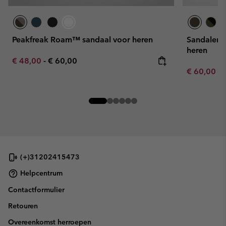
Peakfreak Roam™ sandaal voor heren
Sandalen 
heren
Minimum sale price:
Maximum price:
€ 48,00
-
€ 60,00
Minimum sa
€ 60,00
-
(+)31202415473
Helpcentrum
Contactformulier
Retouren
Overeenkomst herroepen