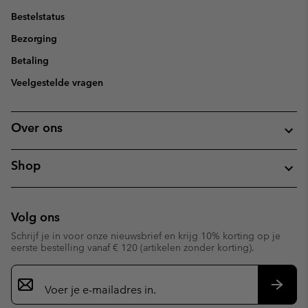
Bestelstatus
Bezorging
Betaling
Veelgestelde vragen
Over ons
Shop
Volg ons
Schrijf je in voor onze nieuwsbrief en krijg 10% korting op je
eerste bestelling vanaf € 120 (artikelen zonder korting).
Aanmelden
voor
e-
Inschr