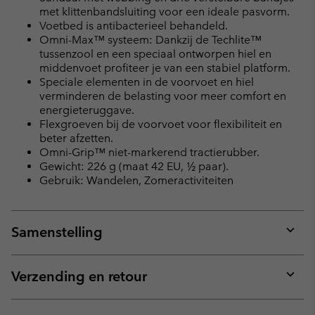
met klittenbandsluiting voor een ideale pasvorm.
Voetbed is antibacterieel behandeld.
Omni-Max™ systeem: Dankzij de Techlite™
tussenzool en een speciaal ontworpen hiel en
middenvoet profiteer je van een stabiel platform.
Speciale elementen in de voorvoet en hiel
verminderen de belasting voor meer comfort en
energieteruggave.
Flexgroeven bij de voorvoet voor flexibiliteit en
beter afzetten.
Omni-Grip™ niet-markerend tractierubber.
Gewicht: 226 g (maat 42 EU, ½ paar).
Gebruik: Wandelen, Zomeractiviteiten
Samenstelling
Expan
or
collap
Verzending en retour
sectio
Expan
or