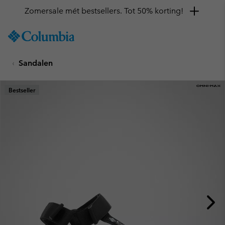
Zomersale mét bestsellers. Tot 50% korting!
SKIP
Columbia
TO
Sportswear
CONTENT
Sandalen
SKIP
TO
MAIN
Bestseller
NAV
SKIP
TO
SEARCH