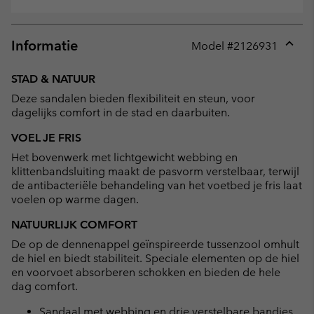
Informatie
Model #
2126931
Expan
or
STAD & NATUUR
collap
Deze sandalen bieden flexibiliteit en steun, voor
sectio
dagelijks comfort in de stad en daarbuiten.
VOEL JE FRIS
Het bovenwerk met lichtgewicht webbing en
klittenbandsluiting maakt de pasvorm verstelbaar, terwijl
de antibacteriële behandeling van het voetbed je fris laat
voelen op warme dagen.
NATUURLIJK COMFORT
De op de dennenappel geïnspireerde tussenzool omhult
de hiel en biedt stabiliteit. Speciale elementen op de hiel
en voorvoet absorberen schokken en bieden de hele
dag comfort.
Sandaal met webbing en drie verstelbare bandjes