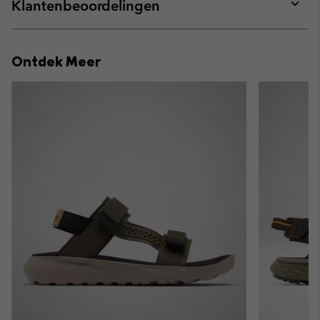
collap
Klantenbeoordelingen
sectio
Expan
or
collap
Ontdek Meer
sectio