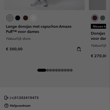
Lange donsjas met capuchon Amaze
Nieuwe kleu
Puff™ voor dames
Donsjas m
voor dame
Natuurlijk dons
Natuurlijk 
Regular price:
€ 300,00
Regular pr
€ 270,00
(+)31202415473
Helpcentrum