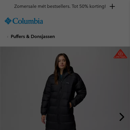
Zomersale mét bestsellers. Tot 50% korting!
SKIP
Columbia
TO
Sportswear
CONTENT
Puffers & Donsjassen
SKIP
TO
MAIN
NAV
SKIP
TO
SEARCH