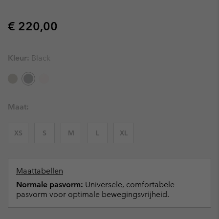
Regular price:
€ 220,00
Kleur:
Black
Maat:
XS
S
M
L
XL
Maattabellen
Normale pasvorm:
Universele, comfortabele
pasvorm voor optimale bewegingsvrijheid.