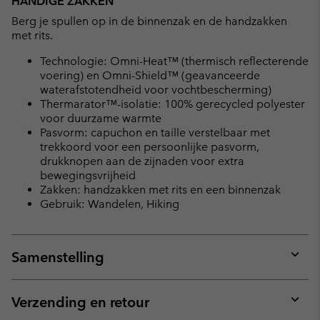
HANDIGE ZAKKEN
Berg je spullen op in de binnenzak en de handzakken
met rits.
Technologie: Omni-Heat™ (thermisch reflecterende
voering) en Omni-Shield™ (geavanceerde
waterafstotendheid voor vochtbescherming)
Thermarator™-isolatie: 100% gerecycled polyester
voor duurzame warmte
Pasvorm: capuchon en taille verstelbaar met
trekkoord voor een persoonlijke pasvorm,
drukknopen aan de zijnaden voor extra
bewegingsvrijheid
Zakken: handzakken met rits en een binnenzak
Gebruik: Wandelen, Hiking
Samenstelling
Expan
or
collap
Verzending en retour
sectio
Expan