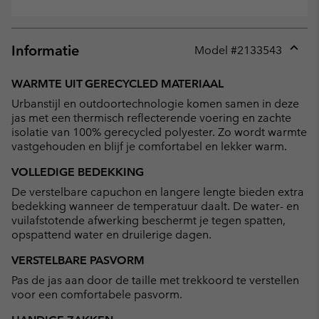
Informatie
Model #
2133543
Expan
or
WARMTE UIT GERECYCLED MATERIAAL
collap
Urbanstijl en outdoortechnologie komen samen in deze
sectio
jas met een thermisch reflecterende voering en zachte
isolatie van 100% gerecycled polyester. Zo wordt warmte
vastgehouden en blijf je comfortabel en lekker warm.
VOLLEDIGE BEDEKKING
De verstelbare capuchon en langere lengte bieden extra
bedekking wanneer de temperatuur daalt. De water- en
vuilafstotende afwerking beschermt je tegen spatten,
opspattend water en druilerige dagen.
VERSTELBARE PASVORM
Pas de jas aan door de taille met trekkoord te verstellen
voor een comfortabele pasvorm.