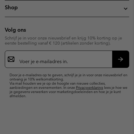
Shop
Volg ons
Schrijf je in voor onze nieuwsbrief en krijg 10% korting op je
eerste bestelling vanaf € 120 (artikelen zonder korting).
Aanmelden
voor
e-
Inschr
mailupdates
Door je e-mailadres op te geven, schrijf je je in voor onze nieuwsbrief en
ontvang je 10% welkomstkorting.
Via mail houden we je op de hoogte van nieuwe collecties,
aanbiedingen en evenementen. In onze
Privacyverklaring
lees je hoe we
je gegevens verwerken voor marketingdoeleinden en hoe je je kunt
afmelden.