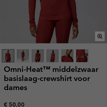
Omni-Heat™ middelzwaar
basislaag-crewshirt voor
dames
Regular price:
€ 50,00