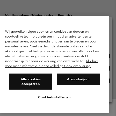
Nederland (Nederlands)
English ›
|
©
2026
Columbia Sportswear Netherlands B.V. Kingsfordweg 151, 1043 GR
Amsterdam The Netherlands. All rights reserved.
Wij gebruiken eigen cookies en cookies van derden en
Selecteer je verzendlocatie en taal
Gebruiksvoorwaarden
Verkoopvoorwaarden
Garantie
soortgelijke technologieën om inhoud en advertenties te
personaliseren, sociale-mediafuncties aan te bieden en voor
Online shoppen beschikbaar
Privacybeleid
Gebruiksvoorwaarden voor lidmaatschap
websiteanalyse. Geef via de onderstaande opties aan of u
akkoord gaat met het gebruik van deze cookies. Als u cookies
Voorwaarden voor door gebruikers gegenereerde inhoud
Impressum
Onlin
United States
afwijst, zullen wij nog steeds cookies plaatsen die strikt
shopp
Cookies
Public CBCR
noodzakelijk zijn voor de werking van onze website.
Klik hier
besch
voor meer informatie in onze volledige Cookieverklaring.
Onlin
Netherlands-English
shopp
Helpcentrum: Maan-Vrij. 9:00 - 13:00 & 14:00 - 18:00
(+)31202415473
besch
Alle cookies
Alles afwijzen
Onlin
Netherlands-Dutch
accepteren
shopp
besch
Alle Locaties Bekijken
Cookie-instellingen
Menu
Zoeken
Inloggen
Mini
Cart