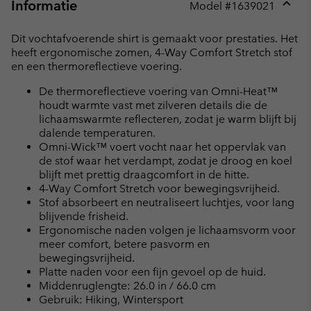
Informatie
Model #
1639021
Expan
or
Dit vochtafvoerende shirt is gemaakt voor prestaties. Het
collap
heeft ergonomische zomen, 4-Way Comfort Stretch stof
sectio
en een thermoreflectieve voering.
De thermoreflectieve voering van Omni-Heat™
houdt warmte vast met zilveren details die de
lichaamswarmte reflecteren, zodat je warm blijft bij
dalende temperaturen.
Omni-Wick™ voert vocht naar het oppervlak van
de stof waar het verdampt, zodat je droog en koel
blijft met prettig draagcomfort in de hitte.
4-Way Comfort Stretch voor bewegingsvrijheid.
Stof absorbeert en neutraliseert luchtjes, voor lang
blijvende frisheid.
Ergonomische naden volgen je lichaamsvorm voor
meer comfort, betere pasvorm en
bewegingsvrijheid.
Platte naden voor een fijn gevoel op de huid.
Middenruglengte: 26.0 in / 66.0 cm
Gebruik: Hiking, Wintersport