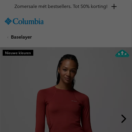
Zomersale mét bestsellers. Tot 50% korting!
SKIP
Columbia
TO
Sportswear
CONTENT
Baselayer
SKIP
TO
MAIN
Nieuwe kleuren
NAV
SKIP
TO
SEARCH