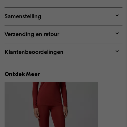
Samenstelling
Expan
or
collap
Verzending en retour
sectio
Expan
or
collap
Klantenbeoordelingen
sectio
Expan
or
collap
Ontdek Meer
sectio