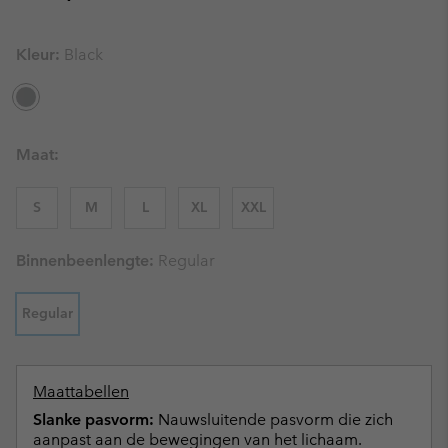
Kleur:
Black
Maat:
S
M
L
XL
XXL
Binnenbeenlengte:
Regular
Regular
Maattabellen
Slanke pasvorm:
Nauwsluitende pasvorm die zich
aanpast aan de bewegingen van het lichaam.