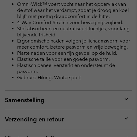
Omni-Wick™ voert vocht naar het oppervlak van
de stof waar het verdampt, zodat je droog en koel
blijft met prettig draagcomfort in de hitte.
4-Way Comfort Stretch voor bewegingsvrijheid.
Stof absorbeert en neutraliseert luchtjes, voor lang
blijvende frisheid.
Ergonomische naden volgen je lichaamsvorm voor
meer comfort, betere pasvorm en vrije beweging.
Platte naden voor een fijn gevoel op de huid.
Elastische taille voor een goede pasvorm.
Elastisch paneel versterkt en ondersteunt de
pasvorm.
Gebruik: Hiking, Wintersport
Samenstelling
Expan
or
collap
Verzending en retour
sectio
Expan
or
collap