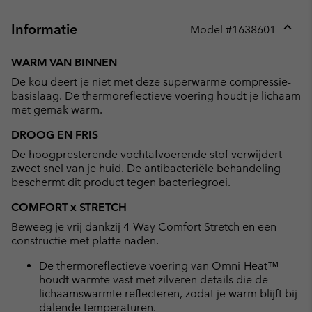
Informatie
Model #
1638601
Expan
or
WARM VAN BINNEN
collap
De kou deert je niet met deze superwarme compressie-
sectio
basislaag. De thermoreflectieve voering houdt je lichaam
met gemak warm.
DROOG EN FRIS
De hoogpresterende vochtafvoerende stof verwijdert
zweet snel van je huid. De antibacteriële behandeling
beschermt dit product tegen bacteriegroei.
COMFORT x STRETCH
Beweeg je vrij dankzij 4-Way Comfort Stretch en een
constructie met platte naden.
De thermoreflectieve voering van Omni-Heat™
houdt warmte vast met zilveren details die de
lichaamswarmte reflecteren, zodat je warm blijft bij
dalende temperaturen.