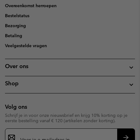
Overeenkomst herroepen
Bestelstatus
Bezorging
Betaling
Veelgestelde vragen
Over ons
Shop
Volg ons
Schrijf je in voor onze nieuwsbrief en krijg 10% korting op je
eerste bestelling vanaf € 120 (artikelen zonder korting).
Aanmelden
voor