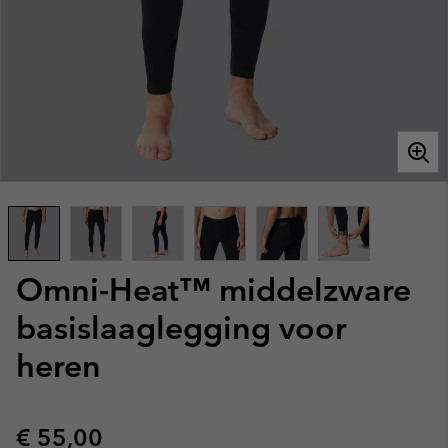
Omni-Heat™ middelzware
basislaaglegging voor
heren
Regular price:
€ 55,00