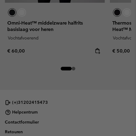
Omni-Heat™ middelzware halfrits
Thermoshi
basislaag voor heren
Heat™ Mid
Vochtafvoerend
Vochtafvoe
Regular price:
Regular pr
€ 60,00
€ 50,00
(+)31202415473
Helpcentrum
Contactformulier
Retouren