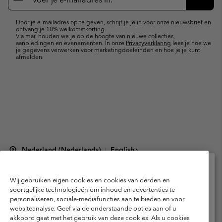
e-
Inschr
mailupdates
Door je e-mailadres op te geven, schrijf je je in voor onze nieuwsbrief en
ontvang je 10% welkomstkorting.
Via mail houden we je op de hoogte van nieuwe collecties,
aanbiedingen en evenementen. In onze
Privacyverklaring
lees je hoe we
je gegevens verwerken voor marketingdoeleinden en hoe je je kunt
afmelden.
Nederland (Nederlands)
English ›
|
©
2026
Columbia Sportswear Netherlands B.V. Kingsfordweg 151, 1043 GR
Amsterdam The Netherlands. All rights reserved.
Wij gebruiken eigen cookies en cookies van derden en
Selecteer je verzendlocatie en taal
Gebruiksvoorwaarden
Verkoopvoorwaarden
Garantie
soortgelijke technologieën om inhoud en advertenties te
personaliseren, sociale-mediafuncties aan te bieden en voor
Online shoppen beschikbaar
Privacybeleid
Gebruiksvoorwaarden voor lidmaatschap
websiteanalyse. Geef via de onderstaande opties aan of u
akkoord gaat met het gebruik van deze cookies. Als u cookies
Voorwaarden voor door gebruikers gegenereerde inhoud
Impressum