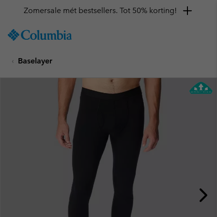
Zomersale mét bestsellers. Tot 50% korting!
SKIP
Columbia
TO
Sportswear
CONTENT
Baselayer
SKIP
TO
MAIN
NAV
SKIP
TO
SEARCH