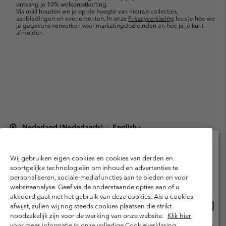
ontvang je 10% welkomstkorting.
Via mail houden we je op de hoogte van nieuwe collecties,
aanbiedingen en evenementen. In onze
Privacyverklaring
lees je hoe we
je gegevens verwerken voor marketingdoeleinden en hoe je je kunt
afmelden.
Nederland (Nederlands)
English ›
|
©
2026
Columbia Sportswear Netherlands B.V. Kingsfordweg 151, 1043 GR
Amsterdam The Netherlands. All rights reserved.
Wij gebruiken eigen cookies en cookies van derden en
Selecteer je verzendlocatie en taal
Gebruiksvoorwaarden
Verkoopvoorwaarden
Garantie
soortgelijke technologieën om inhoud en advertenties te
personaliseren, sociale-mediafuncties aan te bieden en voor
Online shoppen beschikbaar
Privacybeleid
Gebruiksvoorwaarden voor lidmaatschap
websiteanalyse. Geef via de onderstaande opties aan of u
akkoord gaat met het gebruik van deze cookies. Als u cookies
Voorwaarden voor door gebruikers gegenereerde inhoud
Impressum
Onlin
United States
afwijst, zullen wij nog steeds cookies plaatsen die strikt
shopp
Cookies
Public CBCR
noodzakelijk zijn voor de werking van onze website.
Klik hier
besch
voor meer informatie in onze volledige Cookieverklaring.