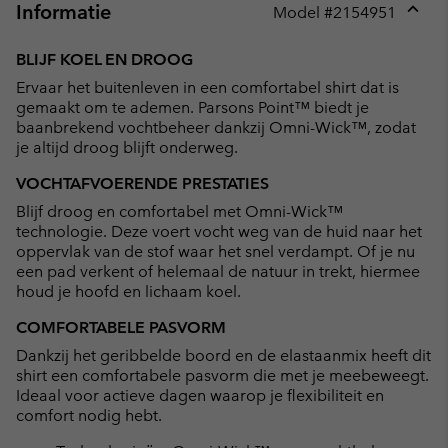
Informatie
Model #
2154951
Expan
or
BLIJF KOEL EN DROOG
collap
Ervaar het buitenleven in een comfortabel shirt dat is
sectio
gemaakt om te ademen. Parsons Point™ biedt je
baanbrekend vochtbeheer dankzij Omni-Wick™, zodat
je altijd droog blijft onderweg.
VOCHTAFVOERENDE PRESTATIES
Blijf droog en comfortabel met Omni-Wick™
technologie. Deze voert vocht weg van de huid naar het
oppervlak van de stof waar het snel verdampt. Of je nu
een pad verkent of helemaal de natuur in trekt, hiermee
houd je hoofd en lichaam koel.
COMFORTABELE PASVORM
Dankzij het geribbelde boord en de elastaanmix heeft dit
shirt een comfortabele pasvorm die met je meebeweegt.
Ideaal voor actieve dagen waarop je flexibiliteit en
comfort nodig hebt.