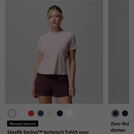
Zero Rules™
Nieuwe kleuren
dames
Stealth Spring™ technisch T-shirt voor