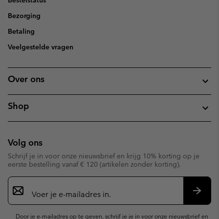
Bezorging
Betaling
Veelgestelde vragen
Over ons
Shop
Volg ons
Schrijf je in voor onze nieuwsbrief en krijg 10% korting op je
eerste bestelling vanaf € 120 (artikelen zonder korting).
Aanmelden
voor
e-
Inschr
mailupdates
Door je e-mailadres op te geven, schrijf je je in voor onze nieuwsbrief en