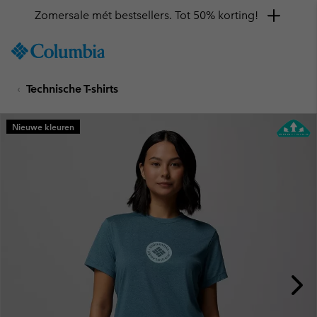
Zomersale mét bestsellers. Tot 50% korting!
SKIP
Columbia
TO
Sportswear
CONTENT
Technische T-shirts
SKIP
TO
MAIN
Nieuwe kleuren
NAV
SKIP
TO
SEARCH