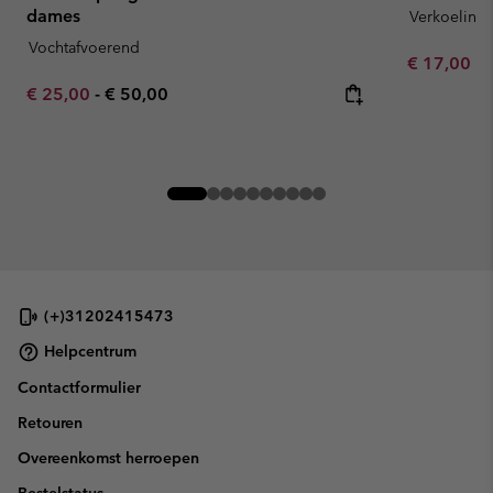
dames
Verkoeling
Vochtafvoerend
Minimum sa
€ 17,00
-
Minimum sale price:
Maximum price:
€ 25,00
-
€ 50,00
(+)31202415473
Helpcentrum
Contactformulier
Retouren
Overeenkomst herroepen
Bestelstatus