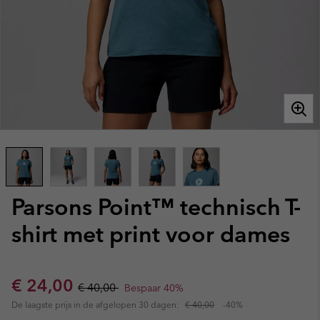
Parsons Point™ technisch T-
shirt met print voor dames
Sale price:
Regular price:
€ 24,00
€ 40,00
Bespaar 40%
De laagste prijs in de afgelopen 30 dagen:
€ 40,00
-40%