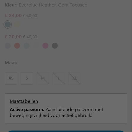
Kleur:
Everblue Heather, Gem Focused
Regular price:
Sale price:
€ 24,00
€ 40,00
Regular price:
Sale price:
€ 20,00
€ 40,00
Maat:
XS
S
M
L
XL
Maattabellen
Active pasvorm:
Aansluitende pasvorm met
bewegingsvrijheid voor actief gebruik.