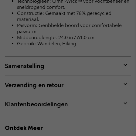
Technologieën: Omni-Wick™ voor vochtbeheer en
sneldrogend comfort.
Constructie: Gemaakt met 78% gerecycled
materiaal.
Pasvorm: Geribbelde boord voor comfortabele
pasvorm.
Middenruglengte: 24.0 in / 61.0 cm
Gebruik: Wandelen, Hiking
Samenstelling
Expan
or
collap
Verzending en retour
sectio
Expan
or
collap
Klantenbeoordelingen
sectio
Expan
or
collap
Ontdek Meer
sectio