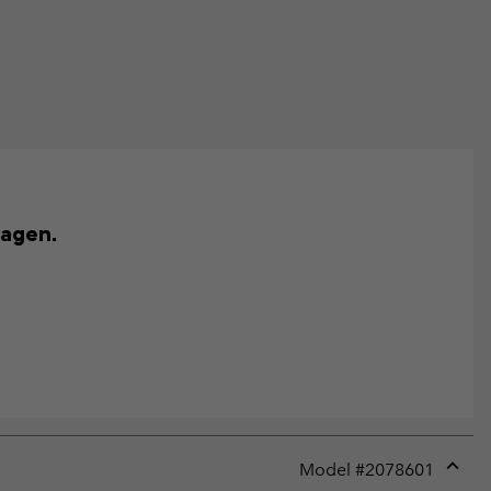
dagen.
Model #
2078601
Expan