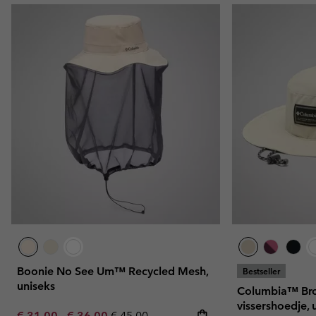
Boonie No See Um™ Recycled Mesh,
Bestseller
uniseks
Columbia™ Bro
vissershoedje, 
Minimum sale price:
Maximum sale price:
Regular price:
€ 31,00
-
€ 36,00
€ 45,00