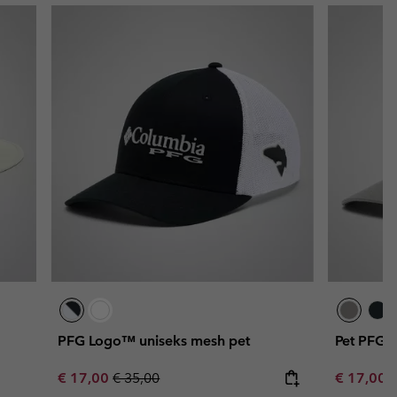
PFG Logo™ uniseks mesh pet
Pet PFG F
Sale price:
Regular price:
Sale price
R
€ 17,00
€ 35,00
€ 17,00
€