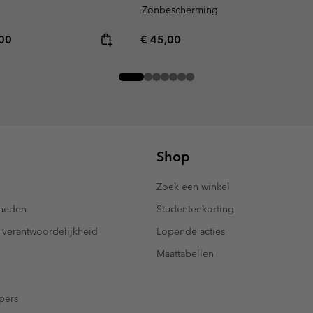
Zonbescherming
rice:
mum price:
Regular price:
,00
€ 45,00
Shop
Zoek een winkel
kheden
Studentenkorting
 verantwoordelijkheid
Lopende acties
Maattabellen
pers