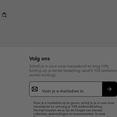
Volg ons
Schrijf je in voor onze nieuwsbrief en krijg 10%
korting op je eerste bestelling vanaf € 120 (artikelen
zonder korting).
Aanmelden
voor
e-
Insc
mailupdates
Door je e-mailadres op te geven, schrijf je je in voor onze
nieuwsbrief en ontvang je 10% welkomstkorting.
Via mail houden we je op de hoogte van nieuwe
collecties, aanbiedingen en evenementen. In onze