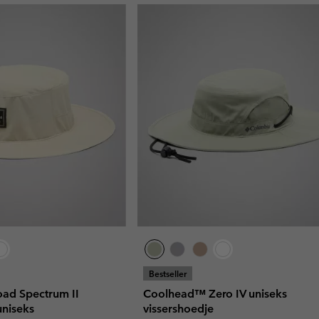
Bestseller
ad Spectrum II
Coolhead™ Zero IV uniseks
uniseks
vissershoedje