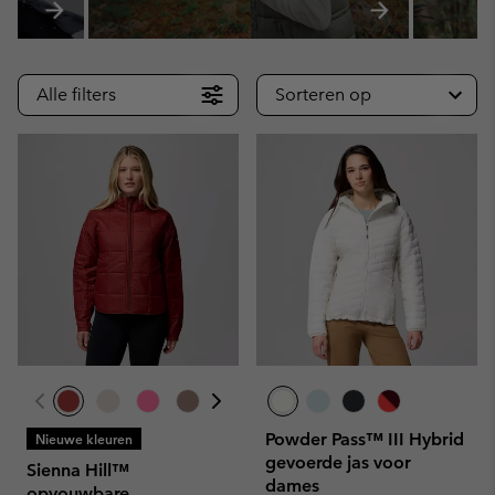
Alle filters
Sorteren op
Powder Pass™ III Hybrid
Nieuwe kleuren
gevoerde jas voor
Sienna Hill™
dames
opvouwbare,