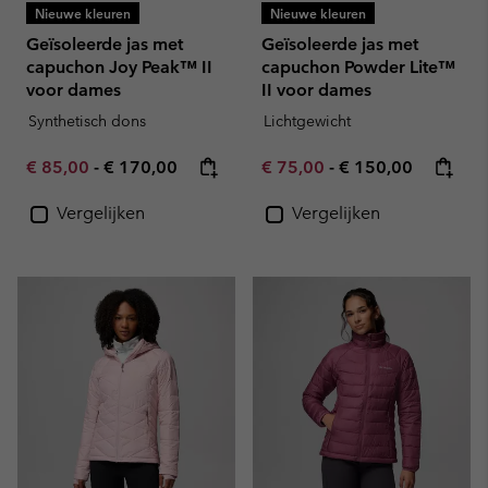
Nieuwe kleuren
Nieuwe kleuren
Geïsoleerde jas met
Geïsoleerde jas met
capuchon Joy Peak™ II
capuchon Powder Lite™
voor dames
II voor dames
Synthetisch dons
Lichtgewicht
Minimum sale price:
Maximum price:
Minimum sale price:
Maximum price:
€ 85,00
-
€ 170,00
€ 75,00
-
€ 150,00
Vergelijken
Vergelijken