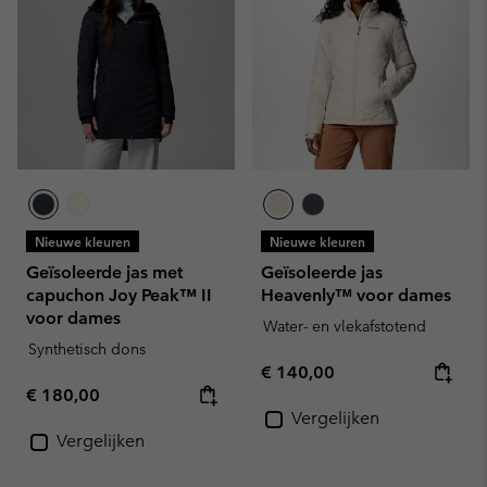
Nieuwe kleuren
Nieuwe kleuren
Geïsoleerde jas met
Geïsoleerde jas
capuchon Joy Peak™ II
Heavenly™ voor dames
voor dames
Water- en vlekafstotend
Synthetisch dons
Regular price:
€ 140,00
Regular price:
€ 180,00
Vergelijken
Vergelijken