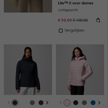
Lite™ II voor dames
Lichtgewicht
Sale price:
Regular price:
€ 50,00
€ 100,00
Vergelijken