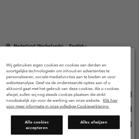
Nederland (Nederlands)
English ›
|
©
2026
Columbia Sportswear Netherlands B.V. Kingsfordweg 151, 1043 GR
Amsterdam The Netherlands. All rights reserved.
Wij gebruiken eigen cookies en cookies van derden en
Selecteer je verzendlocatie en taal
Gebruiksvoorwaarden
Verkoopvoorwaarden
Garantie
soortgelijke technologieën om inhoud en advertenties te
personaliseren, sociale-mediafuncties aan te bieden en voor
Online shoppen beschikbaar
Privacybeleid
Gebruiksvoorwaarden voor lidmaatschap
websiteanalyse. Geef via de onderstaande opties aan of u
akkoord gaat met het gebruik van deze cookies. Als u cookies
Voorwaarden voor door gebruikers gegenereerde inhoud
Impressum
Onlin
United States
afwijst, zullen wij nog steeds cookies plaatsen die strikt
shopp
Cookies
Public CBCR
noodzakelijk zijn voor de werking van onze website.
Klik hier
besch
voor meer informatie in onze volledige Cookieverklaring.
Onlin
Netherlands-English
shopp
Helpcentrum: Maan-Vrij. 9:00 - 13:00 & 14:00 - 18:00
(+)31202415473
besch
Alle cookies
Alles afwijzen
Onlin
Netherlands-Dutch
accepteren
shopp
besch