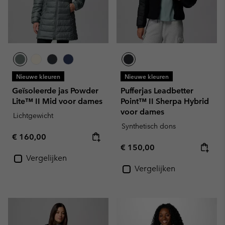
Nieuwe kleuren
Nieuwe kleuren
Geïsoleerde jas Powder
Pufferjas Leadbetter
Lite™ II Mid voor dames
Point™ II Sherpa Hybrid
voor dames
Lichtgewicht
Synthetisch dons
Regular price:
€ 160,00
Regular price:
€ 150,00
Vergelijken
Vergelijken