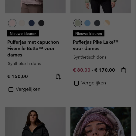
Nieuwe kleuren
Nieuwe kleuren
Pufferjas met capuchon
Pufferjas Pike Lake™
Fivemile Butte™ voor
voor dames
dames
Synthetisch dons
Synthetisch dons
Minimum sale price:
Maximum price:
€ 80,00
-
€ 170,00
Regular price:
€ 150,00
Vergelijken
Vergelijken