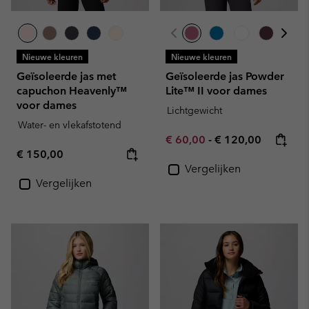
Nieuwe kleuren
Nieuwe kleuren
Geïsoleerde jas met
Geïsoleerde jas Powder
capuchon Heavenly™
Lite™ II voor dames
voor dames
Lichtgewicht
Water- en vlekafstotend
Minimum sale price:
Maximum price:
€ 60,00
-
€ 120,00
Regular price:
€ 150,00
Vergelijken
Vergelijken