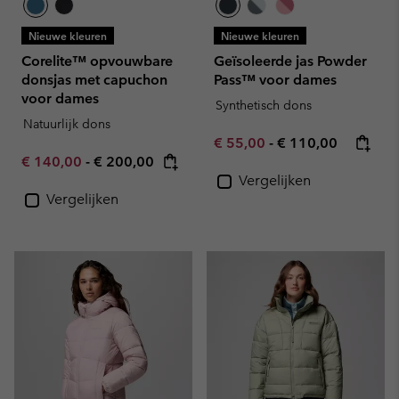
Nieuwe kleuren
Nieuwe kleuren
Corelite™ opvouwbare
Geïsoleerde jas Powder
donsjas met capuchon
Pass™ voor dames
voor dames
Synthetisch dons
Natuurlijk dons
Minimum sale price:
Maximum price:
€ 55,00
-
€ 110,00
Minimum sale price:
Maximum price:
€ 140,00
-
€ 200,00
Vergelijken
Vergelijken