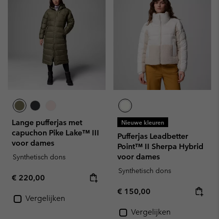
Lange pufferjas met
Nieuwe kleuren
capuchon Pike Lake™ III
Pufferjas Leadbetter
voor dames
Point™ II Sherpa Hybrid
voor dames
Synthetisch dons
Synthetisch dons
Regular price:
€ 220,00
Regular price:
€ 150,00
Vergelijken
Vergelijken