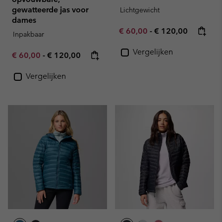
gewatteerde jas voor
Lichtgewicht
dames
Minimum sale price:
Maximum price:
€ 60,00
-
€ 120,00
Inpakbaar
Vergelijken
Minimum sale price:
Maximum price:
€ 60,00
-
€ 120,00
Vergelijken