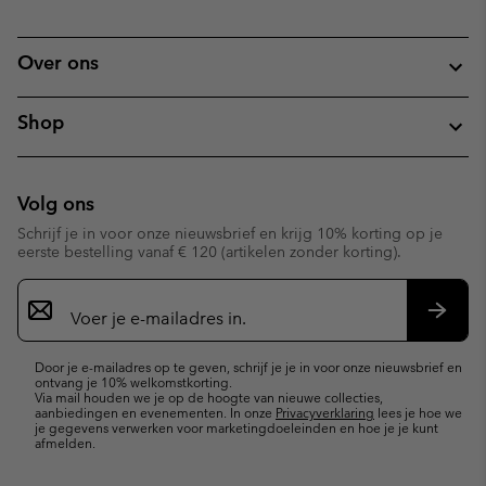
Over ons
Shop
Volg ons
Schrijf je in voor onze nieuwsbrief en krijg 10% korting op je
eerste bestelling vanaf € 120 (artikelen zonder korting).
Aanmelden
voor
e-
Inschr
mailupdates
Door je e-mailadres op te geven, schrijf je je in voor onze nieuwsbrief en
ontvang je 10% welkomstkorting.
Via mail houden we je op de hoogte van nieuwe collecties,
aanbiedingen en evenementen. In onze
Privacyverklaring
lees je hoe we
je gegevens verwerken voor marketingdoeleinden en hoe je je kunt
afmelden.