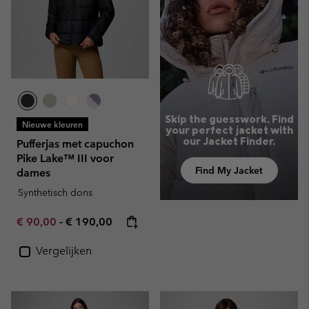
Skip the guesswork. Find
Nieuwe kleuren
your perfect jacket with
our Jacket Finder.
Pufferjas met capuchon
Pike Lake™ III voor
Find My Jacket
dames
Synthetisch dons
Minimum sale price:
Maximum price:
€ 90,00
-
€ 190,00
Vergelijken