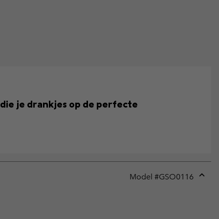
l die je drankjes op de perfecte
Model #
GSO0116
Expan
or
collap
sectio