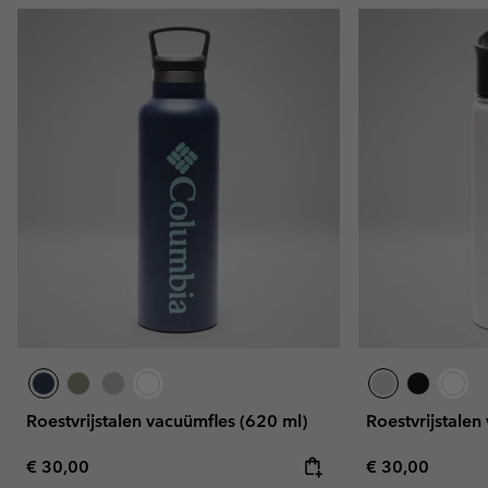
Roestvrijstalen vacuümfles (620 ml)
Roestvrijstalen
Regular price:
Regular price:
€ 30,00
€ 30,00