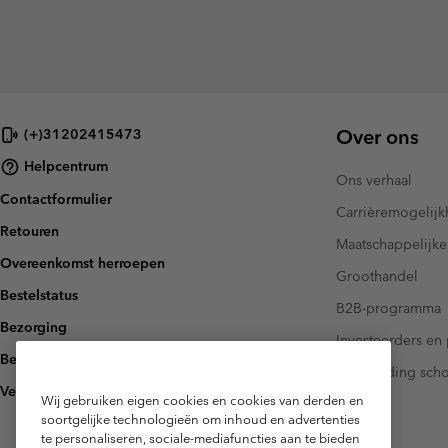
Over ons
(+)31202415473
Helpcentrum
Ons verhaal
Contactformulier
Carrièremogelij
Retouren
Maatschappelijke
Overeenkomst herroepen
Groothandel
Bestelstatus
B2B-programma
Bezorging
Investeerders en 
Betaling
Handleiding sch
Veelgestelde vragen
Wij gebruiken eigen cookies en cookies van derden en
soortgelijke technologieën om inhoud en advertenties
te personaliseren, sociale-mediafuncties aan te bieden