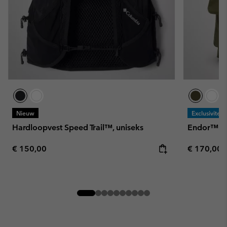
Nieuw
Exclusiviteit
Hardloopvest Speed Trail™, uniseks
Endor™ Is
Regular price:
Regular pr
€ 150,00
€ 170,00