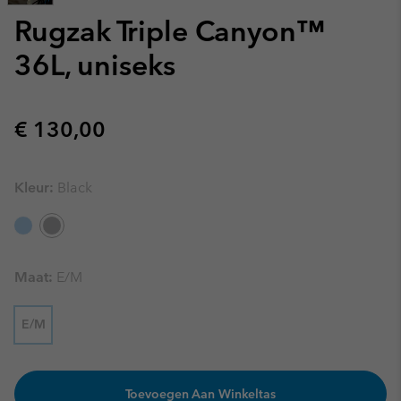
Rugzak Triple Canyon™
36L, uniseks
Regular price:
€ 130,00
Kleur:
Black
Maat:
E/M
E/M
Toevoegen Aan Winkeltas