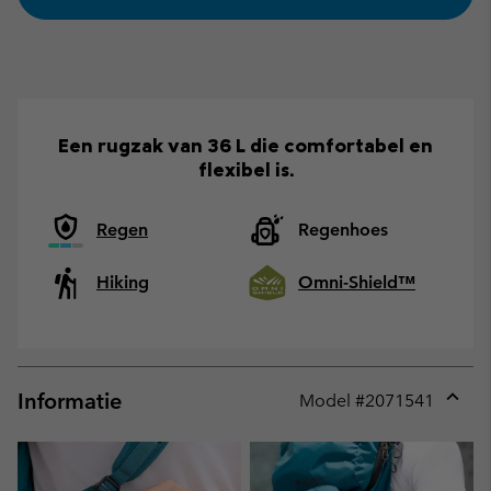
Een rugzak van 36 L die comfortabel en
flexibel is.
Regen
Regenhoes
Hiking
Omni-Shield™
Informatie
Model #
2071541
Expan
or
collap
sectio