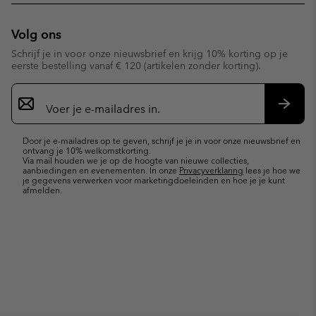
Volg ons
Schrijf je in voor onze nieuwsbrief en krijg 10% korting op je
eerste bestelling vanaf € 120 (artikelen zonder korting).
Aanmelden
voor
e-
Inschr
mailupdates
Door je e-mailadres op te geven, schrijf je je in voor onze nieuwsbrief en
ontvang je 10% welkomstkorting.
Via mail houden we je op de hoogte van nieuwe collecties,
aanbiedingen en evenementen. In onze
Privacyverklaring
lees je hoe we
je gegevens verwerken voor marketingdoeleinden en hoe je je kunt
afmelden.