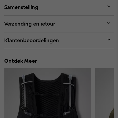
Samenstelling
Expan
or
collap
Verzending en retour
sectio
Expan
or
collap
Klantenbeoordelingen
sectio
Expan
or
collap
Ontdek Meer
sectio