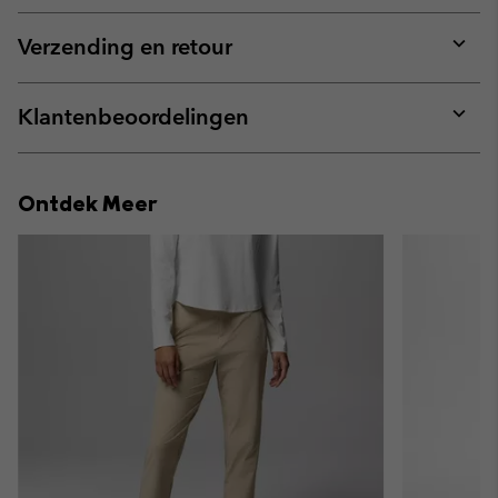
or
collap
Verzending en retour
sectio
Expan
or
collap
Klantenbeoordelingen
sectio
Expan
or
collap
Ontdek Meer
sectio