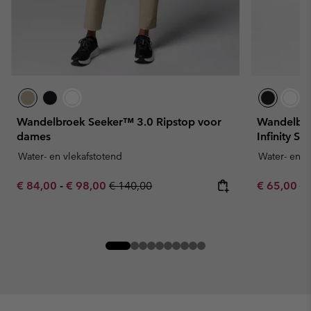
Wandelbroek Seeker™ 3.0 Ripstop voor
Wandelbr
dames
Infinity So
Water- en vlekafstotend
Water- en v
Minimum sale price:
Maximum sale price:
Regular price:
Sale price:
Re
€ 84,00
-
€ 98,00
€ 140,00
€ 65,00
€ 