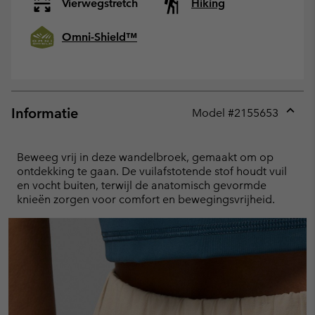
Vierwegstretch
Hiking
Omni-Shield™
Informatie
Model #
2155653
Expan
or
collap
Beweeg vrij in deze wandelbroek, gemaakt om op
sectio
ontdekking te gaan. De vuilafstotende stof houdt vuil
en vocht buiten, terwijl de anatomisch gevormde
knieën zorgen voor comfort en bewegingsvrijheid.