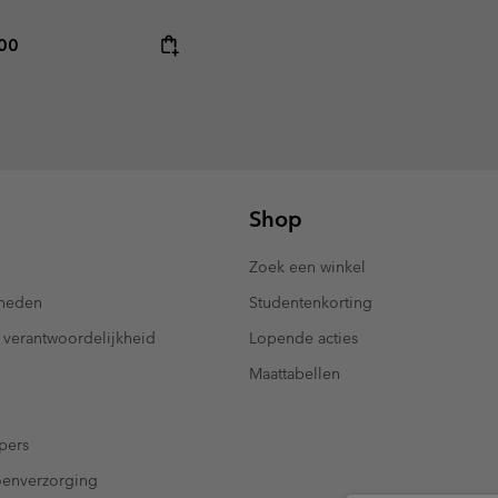
rice:
mum price:
,00
Shop
Zoek een winkel
kheden
Studentenkorting
 verantwoordelijkheid
Lopende acties
Maattabellen
pers
oenverzorging