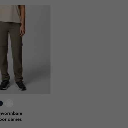
omvormbare
oor dames