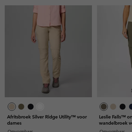
Afritsbroek Silver Ridge Utility™ voor
Leslie Falls™ 
dames
wandelbroek v
Omvormbaar
Omvormbaar