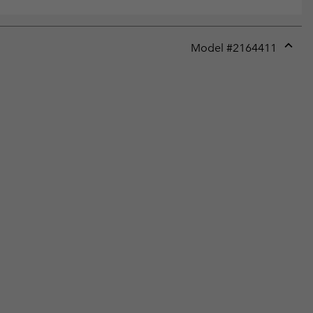
Model #
2164411
Expan
or
collap
sectio