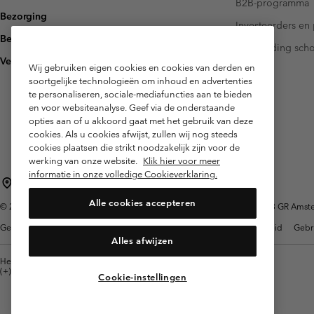
B2B-programma
Bezorging
Investeerders en 
Betaling
Handleiding sch
Veelgestelde vragen
Wij gebruiken eigen cookies en cookies van derden en
soortgelijke technologieën om inhoud en advertenties
te personaliseren, sociale-mediafuncties aan te bieden
en voor websiteanalyse. Geef via de onderstaande
opties aan of u akkoord gaat met het gebruik van deze
cookies. Als u cookies afwijst, zullen wij nog steeds
cookies plaatsen die strikt noodzakelijk zijn voor de
werking van onze website.
Klik hier voor meer
informatie in onze volledige Cookieverklaring.
Nederland (Nederlands)
English ›
|
Alle cookies accepteren
©
2026
Columbia Sportswear Netherlands B.V. Kingsfordweg 151, 1043 GR Amster
Gebruiksvoorwaarden
Verkoopvoorwaarden
Garantie
Privacybeleid
Gebr
Alles afwijzen
Helpcentrum: Maan-Vrij. 9:00 - 13:00 & 14:00 - 18:00
(+)31202415473
Cookie-instellingen