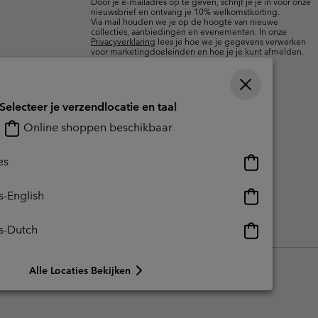
Door je e-mailadres op te geven, schrijf je je in voor onze
nieuwsbrief en ontvang je 10% welkomstkorting.
Via mail houden we je op de hoogte van nieuwe
collecties, aanbiedingen en evenementen. In onze
Privacyverklaring
lees je hoe we je gegevens verwerken
voor marketingdoeleinden en hoe je je kunt afmelden.
Selecteer je verzendlocatie en taal
Online shoppen beschikbaar
Online
es
shoppen
beschikbaar
Online
s-English
shoppen
beschikbaar
Online
s-Dutch
reerde inhoud
Impressum
Cookies
Public CBCR
shoppen
beschikbaar
Alle Locaties Bekijken