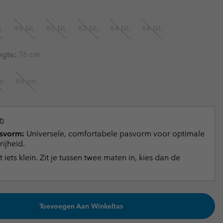
terhandschoenen
terhandschoenen
Gids voor waterdicht
Gids voor waterdicht
L
48 NL
50 NL
52 NL
54 NL
56 NL
in grote maten
e dames
ngte:
76 cm
 heren
m
86 cm
n
svorm:
Universele, comfortabele pasvorm voor optimale
ijheid.
t iets klein. Zit je tussen twee maten in, kies dan de
Toevoegen Aan Winkeltas