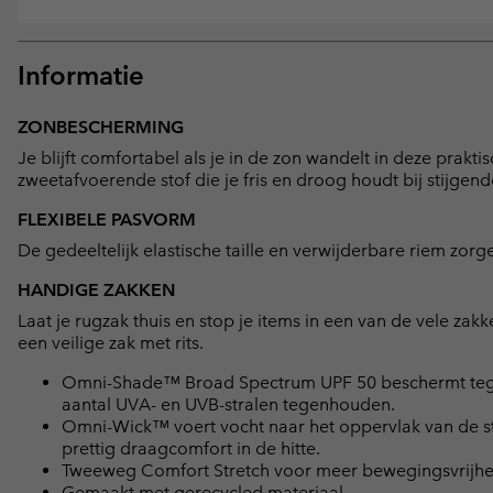
Informatie
ZONBESCHERMING
Je blijft comfortabel als je in de zon wandelt in deze pr
zweetafvoerende stof die je fris en droog houdt bij stijgen
FLEXIBELE PASVORM
De gedeeltelijk elastische taille en verwijderbare riem zorg
HANDIGE ZAKKEN
Laat je rugzak thuis en stop je items in een van de vele z
een veilige zak met rits.
Omni-Shade™ Broad Spectrum UPF 50 beschermt tegen
aantal UVA- en UVB-stralen tegenhouden.
Omni-Wick™ voert vocht naar het oppervlak van de sto
prettig draagcomfort in de hitte.
Tweeweg Comfort Stretch voor meer bewegingsvrijhe
Gemaakt met gerecycled materiaal.