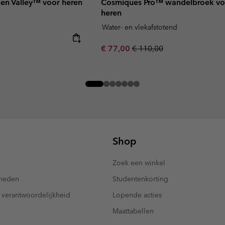
en Valley™ voor heren
Cosmiques Pro™ wandelbroek vo
heren
Water- en vlekafstotend
Sale price:
Regular price:
€ 77,00
€ 110,00
Shop
Zoek een winkel
kheden
Studentenkorting
 verantwoordelijkheid
Lopende acties
Maattabellen