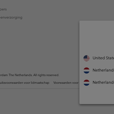
pers
oenverzorging
United Stat
Netherland
dam The Netherlands. All rights reserved.
Netherland
uiksvoorwaarden voor lidmaatschap
Voorwaarden voor door gebruikers gegene