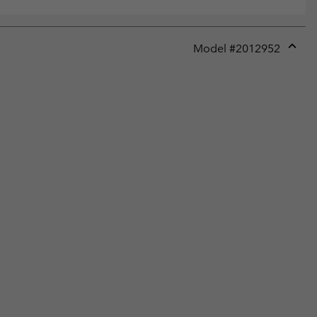
Model #
2012952
Expan
or
collap
sectio