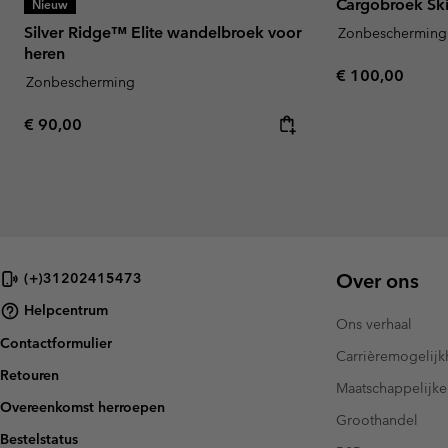
Cargobroek Ski
Nieuw
Silver Ridge™ Elite wandelbroek voor
Zonbescherming
heren
Regular price:
€ 100,00
Zonbescherming
Regular price:
€ 90,00
Over ons
(+)31202415473
Helpcentrum
Ons verhaal
Contactformulier
Carrièremogelij
Retouren
Maatschappelijke
Overeenkomst herroepen
Groothandel
Bestelstatus