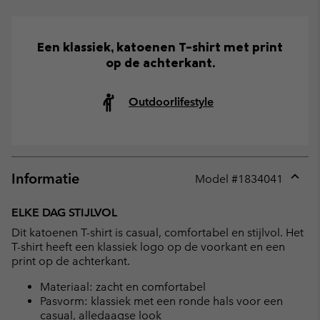
Een klassiek, katoenen T-shirt met print
op de achterkant.
Outdoorlifestyle
Informatie
Model #
1834041
Expan
or
ELKE DAG STIJLVOL
collap
Dit katoenen T-shirt is casual, comfortabel en stijlvol. Het
sectio
T-shirt heeft een klassiek logo op de voorkant en een
print op de achterkant.
Materiaal: zacht en comfortabel
Pasvorm: klassiek met een ronde hals voor een
casual, alledaagse look