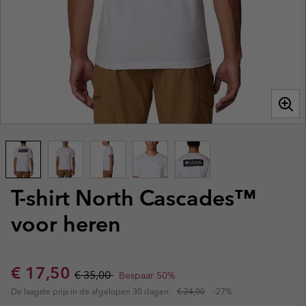
T-shirt North Cascades™
voor heren
Sale price:
Regular price:
€ 17,50
€ 35,00
Bespaar 50%
De laagste prijs in de afgelopen 30 dagen:
€ 24,00
-27%