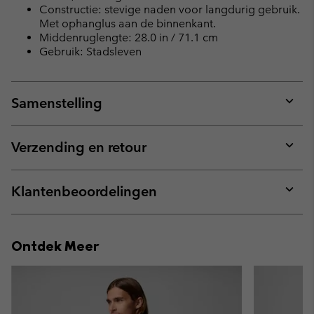
Constructie: stevige naden voor langdurig gebruik.
Met ophanglus aan de binnenkant.
Middenruglengte: 28.0 in / 71.1 cm
Gebruik: Stadsleven
Samenstelling
Expan
or
collap
Verzending en retour
sectio
Expan
or
collap
Klantenbeoordelingen
sectio
Expan
or
collap
Ontdek Meer
sectio