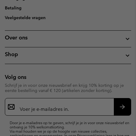
Betaling
Veelgestelde vragen
Over ons
Shop
Volg ons
Schrijf je in voor onze nieuwsbrief en krijg 10% korting op je
eerste bestelling vanaf € 120 (artikelen zonder korting).
Aanmelden
voor
e-
Inschr
mailupdates
Door je e-mailadres op te geven, schrijf je je in voor onze nieuwsbrief en
ontvang je 10% welkomstkorting.
Via mail houden we je op de hoogte van nieuwe collecties,
aanbiedingen en evenementen. In onze
Privacyverklaring
lees je hoe we