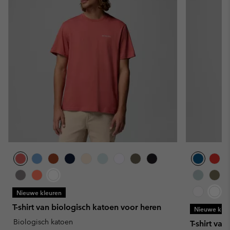
Nieuwe kleuren
T-shirt van biologisch katoen voor heren
Nieuwe kleu
Biologisch katoen
T-shirt va