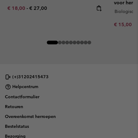
voor here
Minimum sale price:
Maximum price:
€ 18,00
-
€ 27,00
Biologisch 
Minimum sa
€ 15,00
-
(+)31202415473
Helpcentrum
Contactformulier
Retouren
Overeenkomst herroepen
Bestelstatus
Bezorging