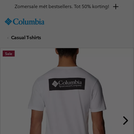
Zomersale mét bestsellers. Tot 50% korting!
SKIP
Columbia
TO
Sportswear
CONTENT
Casual T-shirts
SKIP
TO
MAIN
Sale
NAV
SKIP
TO
SEARCH