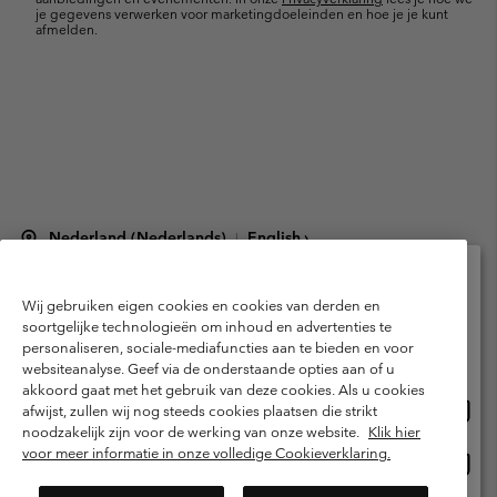
je gegevens verwerken voor marketingdoeleinden en hoe je je kunt
afmelden.
Nederland (Nederlands)
English ›
|
©
2026
Columbia Sportswear Netherlands B.V. Kingsfordweg 151, 1043 GR
Amsterdam The Netherlands. All rights reserved.
Wij gebruiken eigen cookies en cookies van derden en
Selecteer je verzendlocatie en taal
Gebruiksvoorwaarden
Verkoopvoorwaarden
Garantie
soortgelijke technologieën om inhoud en advertenties te
personaliseren, sociale-mediafuncties aan te bieden en voor
Online shoppen beschikbaar
Privacybeleid
Gebruiksvoorwaarden voor lidmaatschap
websiteanalyse. Geef via de onderstaande opties aan of u
akkoord gaat met het gebruik van deze cookies. Als u cookies
Voorwaarden voor door gebruikers gegenereerde inhoud
Impressum
Onlin
United States
afwijst, zullen wij nog steeds cookies plaatsen die strikt
shopp
Cookies
Public CBCR
noodzakelijk zijn voor de werking van onze website.
Klik hier
besch
voor meer informatie in onze volledige Cookieverklaring.
Onlin
Netherlands-English
shopp
Helpcentrum: Maan-Vrij. 9:00 - 13:00 & 14:00 - 18:00
(+)31202415473