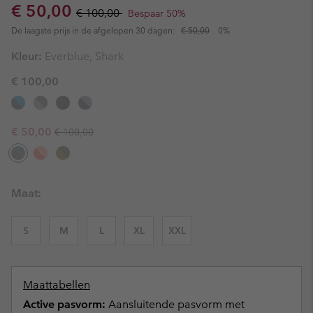
Sale price:
Regular price:
€ 50,00
€ 100,00
Bespaar 50%
De laagste prijs in de afgelopen 30 dagen:
€ 50,00
0%
Kleur:
Everblue, Shark
€ 100,00
Regular price:
Sale price:
€ 50,00
€ 100,00
Maat:
S
M
L
XL
XXL
Maattabellen
Active pasvorm:
Aansluitende pasvorm met