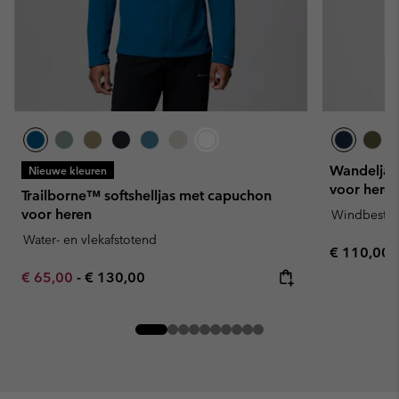
Wandeljas 
Nieuwe kleuren
voor here
Trailborne™ softshelljas met capuchon
voor heren
Windbeste
Water- en vlekafstotend
Regular pr
€ 110,00
Minimum sale price:
Maximum price:
€ 65,00
-
€ 130,00