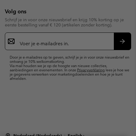
Volg ons
Schrijf je in voor onze nieuwsbrief en krijg 10% korting op je
eerste bestelling vanaf € 120 (artikelen zonder korting).
Aanmelden
voor
e-
Inschr
mailupdates
Door je e-mailadres op te geven, schrijf je je in voor onze nieuwsbrief en
ontvang je 10% welkomstkorting.
Via mail houden we je op de hoogte van nieuwe collecties,
aanbiedingen en evenementen. In onze
Privacyverklaring
lees je hoe we
je gegevens verwerken voor marketingdoeleinden en hoe je je kunt
afmelden.
Nederland (Nederlands)
English ›
|