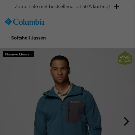
Zomersale mét bestsellers. Tot 50% korting!
SKIP
Columbia
TO
Sportswear
CONTENT
Softshell Jassen
SKIP
TO
MAIN
Nieuwe kleuren
NAV
SKIP
TO
SEARCH