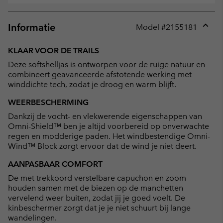
Informatie
Model #
2155181
Expan
or
KLAAR VOOR DE TRAILS
collap
Deze softshelljas is ontworpen voor de ruige natuur en
sectio
combineert geavanceerde afstotende werking met
winddichte tech, zodat je droog en warm blijft.
WEERBESCHERMING
Dankzij de vocht- en vlekwerende eigenschappen van
Omni-Shield™ ben je altijd voorbereid op onverwachte
regen en modderige paden. Het windbestendige Omni-
Wind™ Block zorgt ervoor dat de wind je niet deert.
AANPASBAAR COMFORT
De met trekkoord verstelbare capuchon en zoom
houden samen met de biezen op de manchetten
vervelend weer buiten, zodat jij je goed voelt. De
kinbeschermer zorgt dat je je niet schuurt bij lange
wandelingen.