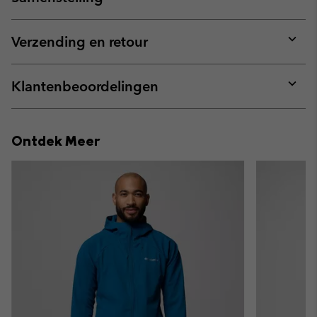
Expan
or
collap
Verzending en retour
sectio
Expan
or
collap
Klantenbeoordelingen
sectio
Expan
or
collap
Ontdek Meer
sectio