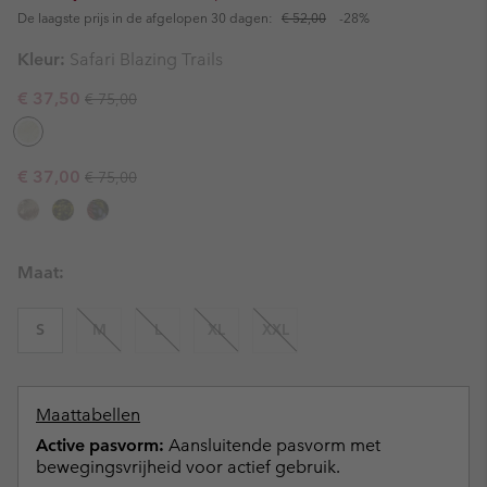
De laagste prijs in de afgelopen 30 dagen:
€ 52,00
-28%
Kleur:
Safari Blazing Trails
Regular price:
Sale price:
€ 37,50
€ 75,00
Regular price:
Sale price:
€ 37,00
€ 75,00
Maat:
S
M
L
XL
XXL
Maattabellen
Active pasvorm:
Aansluitende pasvorm met
bewegingsvrijheid voor actief gebruik.