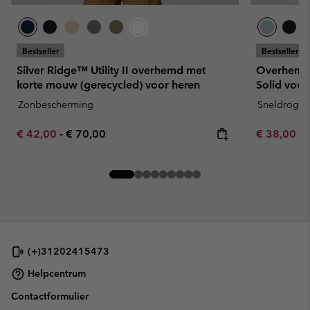
Bestseller
Bestseller
Silver Ridge™ Utility II overhemd met
Overhemd 
korte mouw (gerecycled) voor heren
Solid voor
Zonbescherming
Sneldroge
Minimum sale price:
Maximum price:
Minimum sa
€ 42,00
-
€ 70,00
€ 38,00
-
(+)31202415473
Helpcentrum
Contactformulier