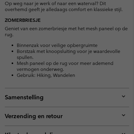
Op weg naar je werk of naar een waterval? Dit
sectio
overhemd geeft je alledaags comfort en klassieke stijl.
ZOMERBRIESJE
Geniet van een zomerbriesje met het mesh paneel op de
rug.
Binnenzak voor veilige opbergruimte
Borstzak met knoopsluiting voor je waardevolle
spullen.
Mesh paneel op de rug voor meer ademend
vermogen onderweg.
Gebruik: Hiking, Wandelen
Samenstelling
Expan
or
collap
Verzending en retour
sectio
Expan
or
collap