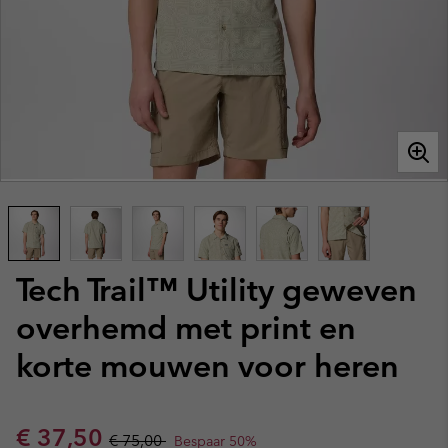
Tech Trail™ Utility geweven
overhemd met print en
korte mouwen voor heren
Sale price:
Regular price:
€ 37,50
€ 75,00
Bespaar 50%