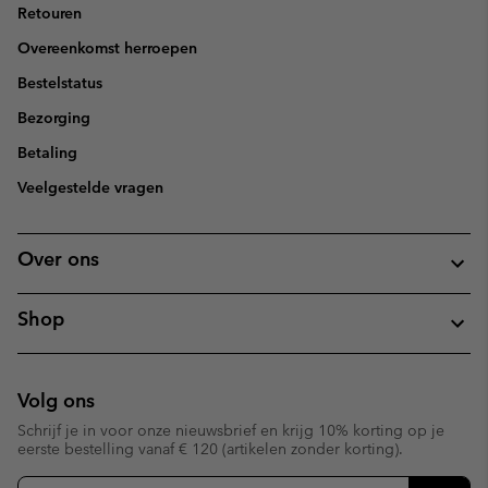
Retouren
Overeenkomst herroepen
Bestelstatus
Bezorging
Betaling
Veelgestelde vragen
Over ons
Shop
Volg ons
Schrijf je in voor onze nieuwsbrief en krijg 10% korting op je
eerste bestelling vanaf € 120 (artikelen zonder korting).
Aanmelden