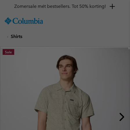
Zomersale mét bestsellers. Tot 50% korting!
SKIP
Columbia
TO
Sportswear
CONTENT
Shirts
SKIP
TO
MAIN
Sale
NAV
SKIP
TO
SEARCH