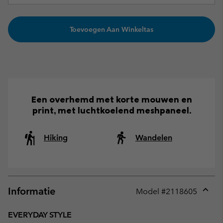
Toevoegen Aan Winkeltas
Een overhemd met korte mouwen en
print, met luchtkoelend meshpaneel.
Hiking
Wandelen
Informatie
Model #
2118605
Expan
or
EVERYDAY STYLE
collap