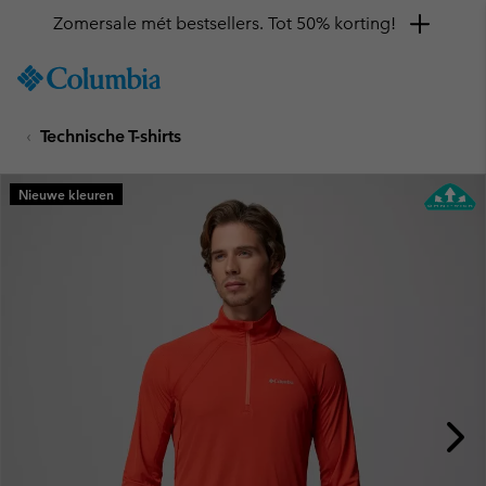
Zomersale mét bestsellers. Tot 50% korting!
SKIP
Columbia
TO
Sportswear
CONTENT
Technische T-shirts
SKIP
TO
MAIN
Nieuwe kleuren
NAV
SKIP
TO
SEARCH