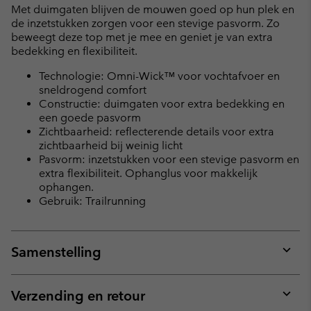
Met duimgaten blijven de mouwen goed op hun plek en
de inzetstukken zorgen voor een stevige pasvorm. Zo
beweegt deze top met je mee en geniet je van extra
bedekking en flexibiliteit.
Technologie: Omni-Wick™ voor vochtafvoer en
sneldrogend comfort
Constructie: duimgaten voor extra bedekking en
een goede pasvorm
Zichtbaarheid: reflecterende details voor extra
zichtbaarheid bij weinig licht
Pasvorm: inzetstukken voor een stevige pasvorm en
extra flexibiliteit. Ophanglus voor makkelijk
ophangen.
Gebruik: Trailrunning
Samenstelling
Expan
or
collap
Verzending en retour
sectio
Expan