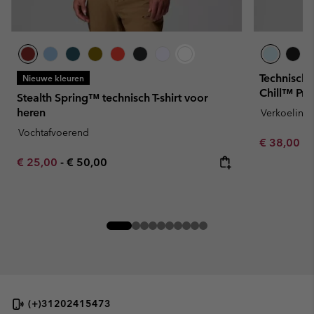
Technisch 
Nieuwe kleuren
Chill™ Pro
Stealth Spring™ technisch T-shirt voor
heren
Verkoeling
Vochtafvoerend
Minimum sa
€ 38,00
-
Minimum sale price:
Maximum price:
€ 25,00
-
€ 50,00
(+)31202415473