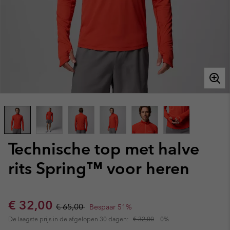
Technische top met halve
rits Spring™ voor heren
Sale price:
Regular price:
€ 32,00
€ 65,00
Bespaar 51%
De laagste prijs in de afgelopen 30 dagen:
€ 32,00
0%