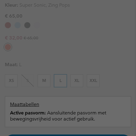
Kleur:
Super Sonic, Zing Pops
€ 65,00
Regular price:
Sale price:
€ 32,00
€ 65,00
Maat:
L
XS
S
M
L
XL
XXL
Maattabellen
Active pasvorm:
Aansluitende pasvorm met
bewegingsvrijheid voor actief gebruik.