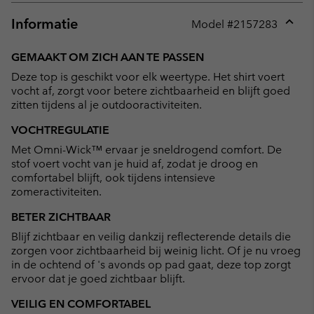
Informatie
Model #
2157283
Expan
or
GEMAAKT OM ZICH AAN TE PASSEN
collap
Deze top is geschikt voor elk weertype. Het shirt voert
sectio
vocht af, zorgt voor betere zichtbaarheid en blijft goed
zitten tijdens al je outdooractiviteiten.
VOCHTREGULATIE
Met Omni-Wick™ ervaar je sneldrogend comfort. De
stof voert vocht van je huid af, zodat je droog en
comfortabel blijft, ook tijdens intensieve
zomeractiviteiten.
BETER ZICHTBAAR
Blijf zichtbaar en veilig dankzij reflecterende details die
zorgen voor zichtbaarheid bij weinig licht. Of je nu vroeg
in de ochtend of 's avonds op pad gaat, deze top zorgt
ervoor dat je goed zichtbaar blijft.
VEILIG EN COMFORTABEL